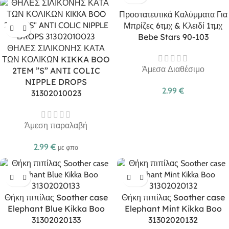
Προστατευτικά Καλύμματα Για
Μπρίζες 6τμχ & Κλειδί 1τμχ
Bebe Stars 90-103
ΘΗΛΕΣ ΣΙΛΙΚΟΝΗΣ ΚΑΤΑ
ΤΩΝ ΚΟΛΙΚΩΝ KIKKA BOO
Άμεσα Διαθέσιμο
2TEM ”S” ANTI COLIC
NIPPLE DROPS
2.99
€
31302010023
Άμεση παραλαβή
2.99
€
με φπα
Θήκη πιπίλας Soother case
Θήκη πιπίλας Soother case
Elephant Blue Kikka Boo
Elephant Mint Kikka Boo
31302020133
31302020132