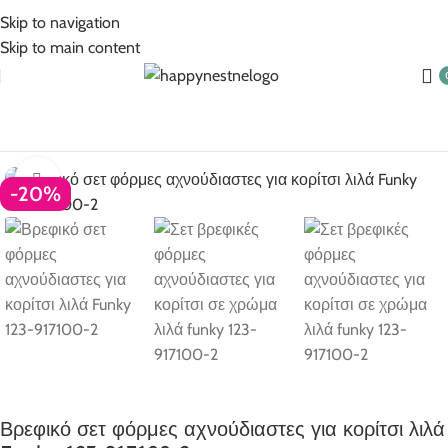
5% Επιπλέον έκπτωση για πληρωμές με κάρτα!
Skip to navigation
Skip to main content
Βρεφικά
Βρεφικά για κορίτσι
Σετ
Σετ φόρμες - κολάν βρεφικα
Click to enlarge
-20%
Βρεφικό σετ φόρμες αχνούδιαστες για κορίτσι λιλά