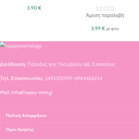
3.90
€
Άμεση παραλαβή
3.99
€
με φπα
Διεύθυνση:
Πάροδος 6ης Οκτωβρίου 68, Ελασσόνα
Τηλ. Επικοινωνίας:
2493300917-6984456224
Mail: info@happy-nest.gr
Πολική Απορρήτου
Όροι Χρήσης