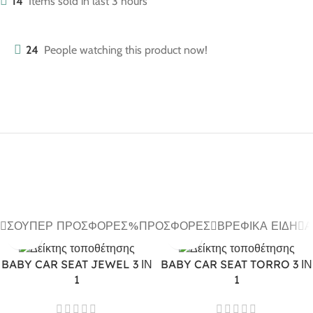
14
Items sold in last 3 hours
24
People watching this product now!
ΣΟΎΠΕΡ ΠΡΟΣΦΟΡΈΣ
ΠΡΟΣΦΟΡΈΣ
ΒΡΕΦΙΚΆ ΕΊΔΗ
Α
BABY CAR SEAT JEWEL 3 ΙΝ
BABY CAR SEAT TORRO 3 ΙΝ
1
1