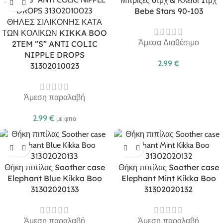
Μπρίζες 6τμχ & Κλειδί 1τμχ
Bebe Stars 90-103
ΘΗΛΕΣ ΣΙΛΙΚΟΝΗΣ ΚΑΤΑ
ΤΩΝ ΚΟΛΙΚΩΝ KIKKA BOO
Άμεσα Διαθέσιμο
2TEM ”S” ANTI COLIC
NIPPLE DROPS
2.99
€
31302010023
Άμεση παραλαβή
2.99
€
με φπα
Θήκη πιπίλας Soother case
Θήκη πιπίλας Soother case
Elephant Blue Kikka Boo
Elephant Mint Kikka Boo
31302020133
31302020132
Άμεση παραλαβή
Άμεση παραλαβή