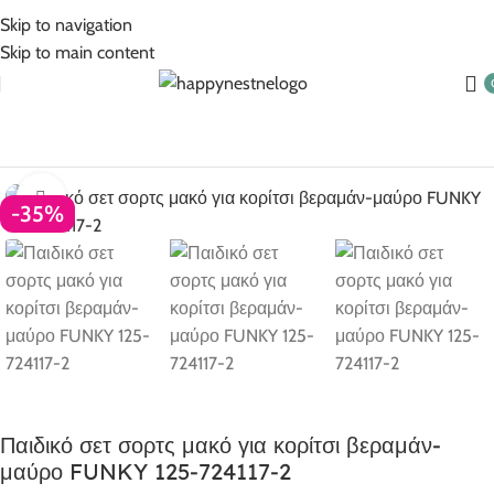
5% Επιπλέον έκπτωση για πληρωμές με κάρτα!
Skip to navigation
Skip to main content
Αρχική σελίδα
Ρούχα για κορίτσι
Κορίτσι 1-6 ετών
Click to enlarge
-35%
Παιδικό σετ σορτς μακό για κορίτσι βεραμάν-
μαύρο FUNKY 125-724117-2