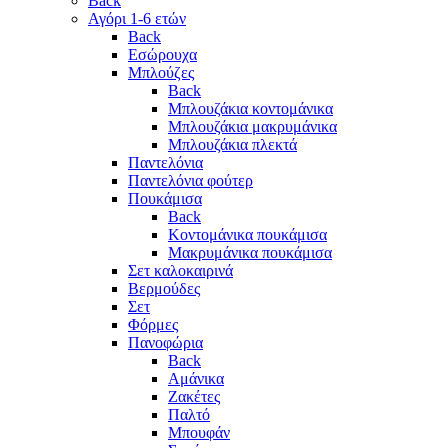
Back
Αγόρι 1-6 ετών
Back
Εσώρουχα
Μπλούζες
Back
Μπλουζάκια κοντομάνικα
Μπλουζάκια μακρυμάνικα
Μπλουζάκια πλεκτά
Παντελόνια
Παντελόνια φούτερ
Πουκάμισα
Back
Κοντομάνικα πουκάμισα
Μακρυμάνικα πουκάμισα
Σετ καλοκαιρινά
Βερμούδες
Σετ
Φόρμες
Πανοφώρια
Back
Αμάνικα
Ζακέτες
Παλτό
Μπουφάν