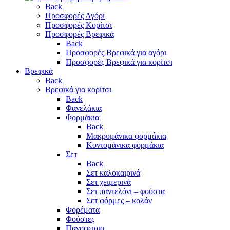
Back
Προσφορές Αγόρι
Προσφορές Κορίτσι
Προσφορές Βρεφικά
Back
Προσφορές Βρεφικά για αγόρι
Προσφορές Βρεφικά για κορίτσι
Βρεφικά
Back
Βρεφικά για κορίτσι
Back
Φανελάκια
Φορμάκια
Back
Μακρυμάνικα φορμάκια
Κοντομάνικα φορμάκια
Σετ
Back
Σετ καλοκαιρινά
Σετ χειμερινά
Σετ παντελόνι – φούστα
Σετ φόρμες – κολάν
Φορέματα
Φούστες
Πανοφώρια