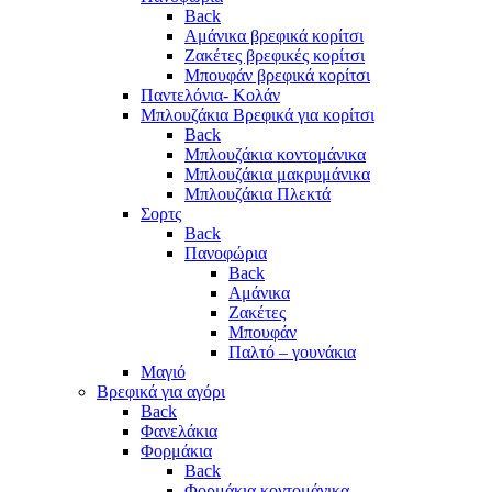
Back
Αμάνικα βρεφικά κορίτσι
Ζακέτες βρεφικές κορίτσι
Μπουφάν βρεφικά κορίτσι
Παντελόνια- Κολάν
Μπλουζάκια Βρεφικά για κορίτσι
Back
Μπλουζάκια κοντομάνικα
Μπλουζάκια μακρυμάνικα
Μπλουζάκια Πλεκτά
Σορτς
Back
Πανοφώρια
Back
Αμάνικα
Ζακέτες
Μπουφάν
Παλτό – γουνάκια
Μαγιό
Βρεφικά για αγόρι
Back
Φανελάκια
Φορμάκια
Back
Φορμάκια κοντομάνικα