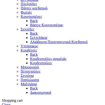
Πλεξούδες
Πάντες κρεβατιού
Φωλιές
Κουνουπιέρες
Back
Βάσεις Κουνουπιέρας
Σελτέδες
Back
Σελτεδάκια
Αδιάβροχα Προστατευτικά Κρεβατιού
Υπνόσακος
Κουβέρτες
Back
Κουβερτούλες αγκαλιάς
Κουβερτούλες
Μπουρνούζι
Πετσετούλες
Σεντόνια
Παπλώματα
Μαξιλάρια
Back
Διακοσμητικά
Shopping cart
Close