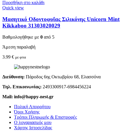
Προσθήκη στο καλάθι
Quick view
Μασητικό Οδοντοφυΐας Σιλικόνης Unicorn Mint
Kikkaboo 31303020029
Βαθμολογήθηκε με
0
από 5
Άμεση παραλαβή
3.99
€
με φπα
Διεύθυνση:
Πάροδος 6ης Οκτωβρίου 68, Ελασσόνα
Τηλ. Επικοινωνίας:
2493300917-6984456224
Mail: info@happy-nest.gr
Πολική Απορρήτου
Όροι Χρήσης
Τρόποι Πληρωμής & Επιστροφές
Ο λογαριασμός μου
Χάρτης Ιστοσελίδας