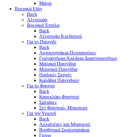
Μαγιό
Βρεφικά Είδη
Back
Αξεσουάρ
Βρεφικά Έπιπλα
Back
Αξεσουάρ Κρεβατιού
Για το Παιχνίδι
Back
Αυτοκινητάκια-Περπατούρες
Γυμναστήρια-Χαλάκια Δραστηριοτήτων
Μαλακά Παιχνίδια
Μουσικά Παιχνίδια
Παιδικές Σκηνές
Καλάθια Παιχνιδιών
Για το Φαγητό
Back
Καρεκλάκι Φαγητού
Σαλιάρες
Σετ Φαγητού- Μπιμπερό
Για την Υγιεινή
Back
Αλλαξιέρες και Μπανιερό
Βοηθητικά Σκαλοπατάκια
Γιογιο