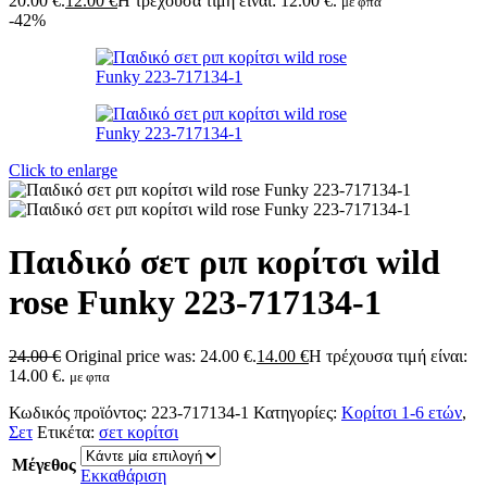
20.00 €.
12.00
€
Η τρέχουσα τιμή είναι: 12.00 €.
με φπα
-42%
Click to enlarge
Παιδικό σετ ριπ κορίτσι wild
rose Funky 223-717134-1
24.00
€
Original price was: 24.00 €.
14.00
€
Η τρέχουσα τιμή είναι:
14.00 €.
με φπα
Κωδικός προϊόντος:
223-717134-1
Κατηγορίες:
Κορίτσι 1-6 ετών
,
Σετ
Ετικέτα:
σετ κορίτσι
Μέγεθος
Εκκαθάριση