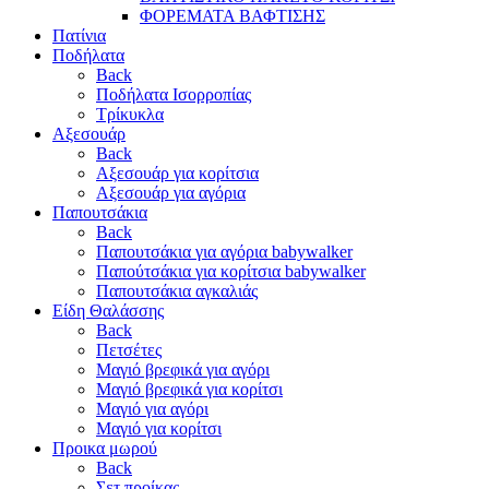
ΦΟΡΕΜΑΤΑ ΒΑΦΤΙΣΗΣ
Πατίνια
Ποδήλατα
Back
Ποδήλατα Ισορροπίας
Τρίκυκλα
Αξεσουάρ
Back
Αξεσουάρ για κορίτσια
Αξεσουάρ για αγόρια
Παπουτσάκια
Back
Παπουτσάκια για αγόρια babywalker
Παπούτσάκια για κορίτσια babywalker
Παπουτσάκια αγκαλιάς
Είδη Θαλάσσης
Back
Πετσέτες
Μαγιό βρεφικά για αγόρι
Μαγιό βρεφικά για κορίτσι
Μαγιό για αγόρι
Μαγιό για κορίτσι
Προικα μωρού
Back
Σετ προίκας