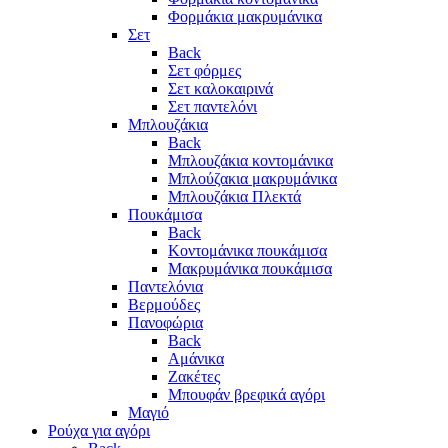
Φορμάκια μακρυμάνικα
Σετ
Back
Σετ φόρμες
Σετ καλοκαιρινά
Σετ παντελόνι
Μπλουζάκια
Back
Μπλουζάκια κοντομάνικα
Μπλούζακια μακρυμάνικα
Μπλουζάκια Πλεκτά
Πουκάμισα
Back
Κοντομάνικα πουκάμισα
Μακρυμάνικα πουκάμισα
Παντελόνια
Βερμούδες
Πανοφώρια
Back
Αμάνικα
Ζακέτες
Μπουφάν βρεφικά αγόρι
Μαγιό
Ρούχα για αγόρι