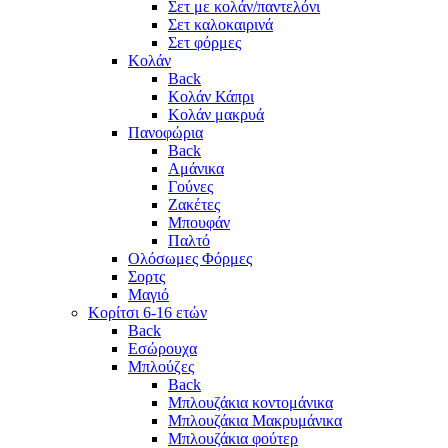
Σετ με κολάν/παντελόνι
Σετ καλοκαιρινά
Σετ φόρμες
Κολάν
Back
Κολάν Κάπρι
Κολάν μακρυά
Πανοφώρια
Back
Αμάνικα
Γούνες
Ζακέτες
Μπουφάν
Παλτό
Ολόσωμες Φόρμες
Σορτς
Μαγιό
Κορίτσι 6-16 ετών
Back
Εσώρουχα
Μπλούζες
Back
Μπλουζάκια κοντομάνικα
Μπλουζάκια Μακρυμάνικα
Μπλουζάκια φούτερ