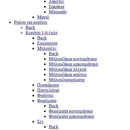
Ζακέτες
Σακάκια
Μπουφάν
Μαγιό
Ρούχα για κορίτσι
Back
Κορίτσι 1-6 ετών
Back
Εσώρουχα
Μπλούζες
Back
Μπλουζάκια κοντομάνικα
Μπλουζάκια μακρυμάνικα
Μπλουζάκια πλεκτά
Μπλουζάκια φούτερ
Μπλουζοφορέματα
Πουκάμισα
Παντελόνια
Φούστες
Φορέματα
Back
Φορέματα κοντομάνικα
Φορέματα μακρυμάνικα
Σετ
Back