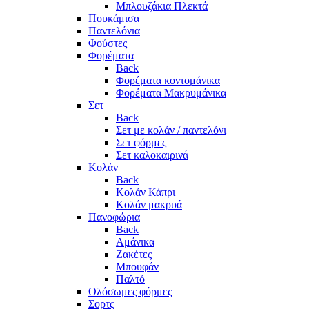
Μπλουζάκια Πλεκτά
Πουκάμισα
Παντελόνια
Φούστες
Φορέματα
Back
Φορέματα κοντομάνικα
Φορέματα Μακρυμάνικα
Σετ
Back
Σετ με κολάν / παντελόνι
Σετ φόρμες
Σετ καλοκαιρινά
Κολάν
Back
Κολάν Κάπρι
Κολάν μακρυά
Πανοφώρια
Back
Αμάνικα
Ζακέτες
Μπουφάν
Παλτό
Ολόσωμες φόρμες
Σορτς