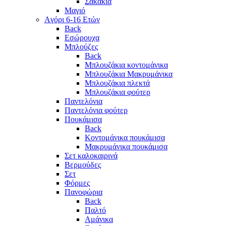
Σακάκια
Μαγιό
Aγόρι 6-16 Ετών
Back
Eσώρουχα
Μπλούζες
Back
Μπλουζάκια κοντομάνικα
Μπλουζάκια Μακρυμάνικα
Μπλουζάκια πλεκτά
Μπλουζάκια φούτερ
Παντελόνια
Παντελόνια φούτερ
Πουκάμισα
Back
Κοντομάνικα πουκάμισα
Μακρυμάνικα πουκάμισα
Σετ καλοκαιρινά
Βερμούδες
Σετ
Φόρμες
Πανοφώρια
Back
Παλτό
Αμάνικα