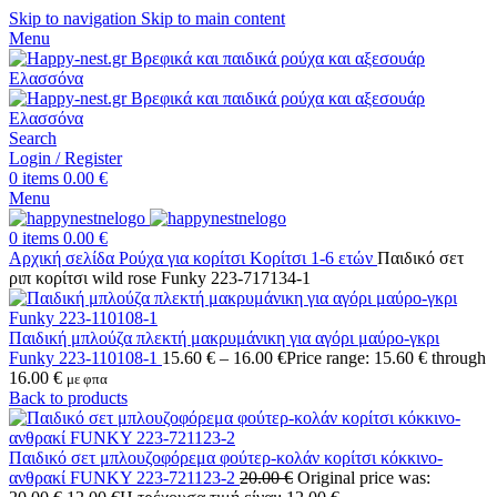
Skip to navigation
Skip to main content
Menu
Search
Login / Register
0
items
0.00
€
Menu
0
items
0.00
€
Αρχική σελίδα
Ρούχα για κορίτσι
Κορίτσι 1-6 ετών
Παιδικό σετ
ριπ κορίτσι wild rose Funky 223-717134-1
Παιδική μπλούζα πλεκτή μακρυμάνικη για αγόρι μαύρο-γκρι
Funky 223-110108-1
15.60
€
–
16.00
€
Price range: 15.60 € through
16.00 €
με φπα
Back to products
Παιδικό σετ μπλουζοφόρεμα φούτερ-κολάν κορίτσι κόκκινο-
ανθρακί FUNKY 223-721123-2
20.00
€
Original price was: