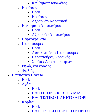
Καθίσματα τουαλέτας
Καρότσια
Back
Καρότσια
Αξεσουάρ Καροτσιού
Καθίσματα Αυτοκινήτου
Back
Αξεσουάρ Αυτοκινήτου
Παρκοκρέβατα
Περπατούρες
Back
Αυτοκινητάκια-Περπατούρες
Περπατούρες Κλασικές
Στράτες Δραστηριοτήτων
Ρηλάξ και κούνιες
Φωλιές
Βαπτιστικά Πακέτα
Back
Αγόρι
Back
ΒΑΦΤΙΣΤΙΚΑ ΚΟΣΤΟΥΜΙΑ
ΒΑΦΤΙΣΤΙΚΟ ΠΑΚΕΤΟ ΑΓΟΡΙ
Κορίτσι
Back
ΒΑΠΤΙΣΤΙΚΟ ΠΑΚΕΤΟ ΚΟΡΙΤΣΙ