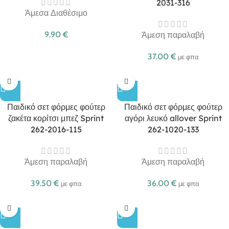
2031-316
Άμεσα Διαθέσιμο
9.90
€
Άμεση παραλαβή
37.00
€
με φπα
Παιδικό σετ φόρμες φούτερ
Παιδικό σετ φόρμες φούτερ
ζακέτα κορίτσι μπεζ Sprint
αγόρι λευκό allover Sprint
262-2016-115
262-1020-133
Άμεση παραλαβή
Άμεση παραλαβή
39.50
€
36.00
€
με φπα
με φπα