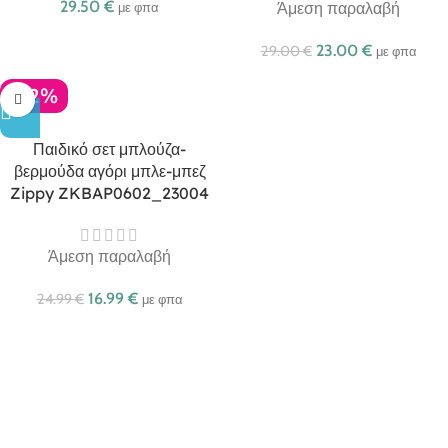
29.50
€
Άμεση παραλαβή
με φπα
23.00
€
29.00
€
με φπα
-32%
Παιδικό σετ μπλούζα-
βερμούδα αγόρι μπλε-μπεζ
Zippy ZKBAP0602_23004
Άμεση παραλαβή
16.99
€
24.99
€
με φπα