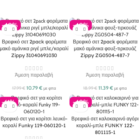
-40%
-40%
Βρεφικό σετ 2pack φορέματα
Βρεφικό σετ 2pack φορέματα
μακό αμάνικα ριγέ μπλε/κοραλί
μακό αμάνικα φουξ-τιρκουάζ
Zippy 31040691030
Zippy ZG0504-487-7
Άμεση παραλαβή
Άμεση παραλαβή
10.79
€
11.39
€
17.99
€
18.99
€
με φπα
με φπα
-61%
-40%
Βρεφικό σετ για κορίτσι λευκό-
Βρεφικό σετ καλοκαιρινό αγόρι
κοραλί Funky 119-060120-1
κοραλί-μπλε FUNKY 122-
801115-1