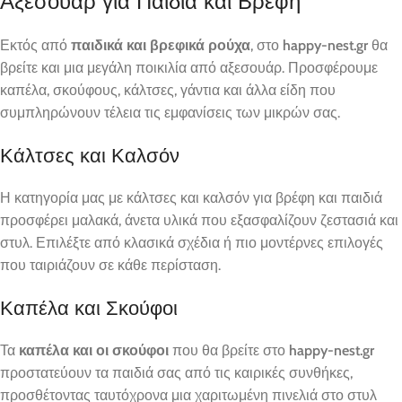
Αξεσουάρ για Παιδιά και Βρέφη
Εκτός από
παιδικά και βρεφικά ρούχα
, στο
happy-nest.gr
θα
βρείτε και μια μεγάλη ποικιλία από αξεσουάρ. Προσφέρουμε
καπέλα, σκούφους, κάλτσες, γάντια και άλλα είδη που
συμπληρώνουν τέλεια τις εμφανίσεις των μικρών σας.
Κάλτσες και Καλσόν
Η κατηγορία μας με κάλτσες και καλσόν για βρέφη και παιδιά
προσφέρει μαλακά, άνετα υλικά που εξασφαλίζουν ζεστασιά και
στυλ. Επιλέξτε από κλασικά σχέδια ή πιο μοντέρνες επιλογές
που ταιριάζουν σε κάθε περίσταση.
Καπέλα και Σκούφοι
Τα
καπέλα και οι σκούφοι
που θα βρείτε στο
happy-nest.gr
προστατεύουν τα παιδιά σας από τις καιρικές συνθήκες,
προσθέτοντας ταυτόχρονα μια χαριτωμένη πινελιά στο στυλ