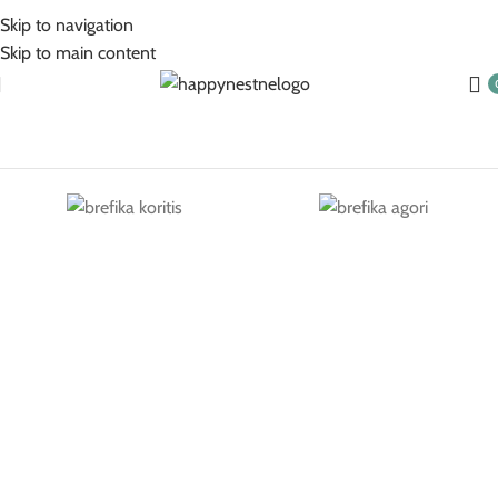
5% Επιπλέον έκπτωση για πληρωμές με κάρτα!
Skip to navigation
Skip to main content
Βρεφικά Για Κορίτσι
Βρεφικά Για Αγόρι