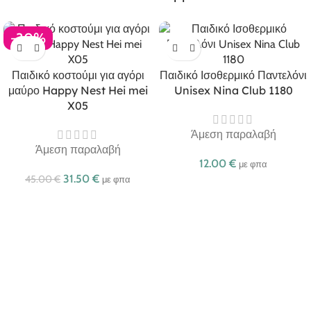
-30%
Παιδικό κοστούμι για αγόρι
Παιδικό Ισοθερμικό Παντελόνι
μαύρο Happy Nest Hei mei
Unisex Nina Club 1180
X05
Άμεση παραλαβή
Άμεση παραλαβή
12.00
€
με φπα
31.50
€
45.00
€
με φπα