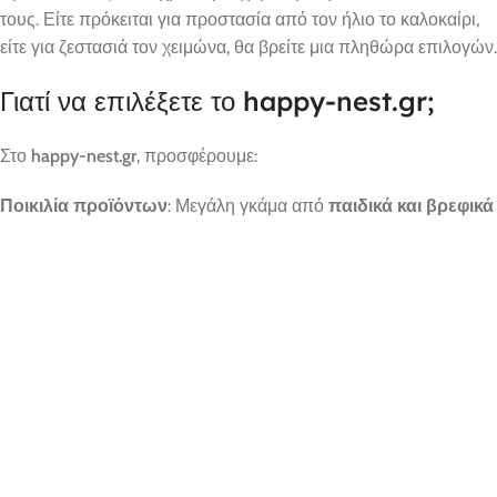
τους. Είτε πρόκειται για προστασία από τον ήλιο το καλοκαίρι,
είτε για ζεστασιά τον χειμώνα, θα βρείτε μια πληθώρα επιλογών.
Γιατί να επιλέξετε το happy-nest.gr;
Στο
happy-nest.gr
, προσφέρουμε:
Ποικιλία προϊόντων
: Μεγάλη γκάμα από
παιδικά και βρεφικά
ρούχα
για κάθε ηλικία και περίσταση.
Υψηλή ποιότητα
: Όλα τα προϊόντα μας έχουν επιλεγεί με
αυστηρά κριτήρια για να εξασφαλίσουν την άνεση και την
ασφάλεια των παιδιών σας.
Εξαιρετικές τιμές
: Συνδυάζουμε την ποιότητα με
ανταγωνιστικές τιμές, ώστε να μπορείτε να ντύσετε τα παιδιά
σας με το καλύτερο χωρίς να επιβαρύνεστε οικονομικά.
Γρήγορη αποστολή
: Αποστέλλουμε γρήγορα και αξιόπιστα σε
όλη την Ελλάδα, με δυνατότητα παρακολούθησης της
αποστολής σας.