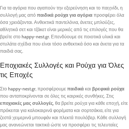
Για τα αγόρια που αγαπούν την εξερεύνηση και το παιχνίδι, η
συλλογή μας από
παιδικά ρούχα για αγόρια
προσφέρει όλα
όσα χρειάζονται. Ανθεκτικά παντελόνια, άνετες μπλούζες,
αθλητικά σετ και τζάκετ είναι μερικές από τις επιλογές που θα
βρείτε στο
happy-nest.gr
. Επενδύουμε σε ποιοτικά υλικά και
στυλάτα σχέδια που είναι τόσο ανθεκτικά όσο και άνετα για τα
παιδιά σας.
Εποχιακές Συλλογές και Ρούχα για Όλες
τις Εποχές
Στο
happy-nest.gr
, προσφέρουμε
παιδικά
και
βρεφικά ρούχα
που ανταποκρίνονται σε όλες τις καιρικές συνθήκες. Στις
εποχιακές μας συλλογές
, θα βρείτε ρούχα για κάθε εποχή, είτε
πρόκειται για καλοκαιρινά φορέματα και σορτσάκια, είτε για
ζεστά χειμερινά μπουφάν και πλεκτά πουλόβερ. Κάθε συλλογή
μας ανανεώνεται τακτικά ώστε να προσφέρει τις τελευταίες