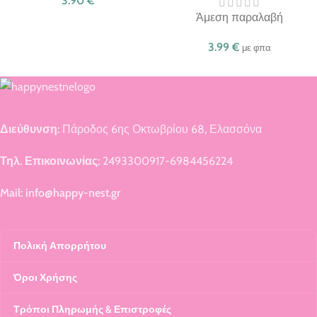
3.90
€
Άμεση παραλαβή
3.99
€
με φπα
Διεύθυνση:
Πάροδος 6ης Οκτωβρίου 68, Ελασσόνα
Τηλ. Επικοινωνίας:
2493300917-6984456224
Mail: info@happy-nest.gr
Πολική Απορρήτου
Όροι Χρήσης
Τρόποι Πληρωμής & Επιστροφές