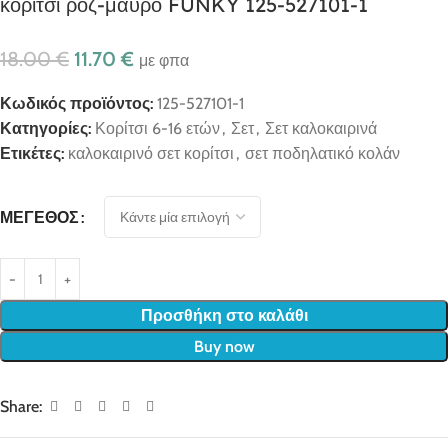
κορίτσι ροζ-μαύρο FUNKY 125-527101-1
18.00
€
11.70
€
με φπα
Κωδικός προϊόντος:
125-527101-1
Κατηγορίες:
Κορίτσι 6-16 ετών
,
Σετ
,
Σετ καλοκαιρινά
Ετικέτες:
καλοκαιρινό σετ κορίτσι
,
σετ ποδηλατικό κολάν
ΜΈΓΕΘΟΣ
Προσθήκη στο καλάθι
Buy now
Share: