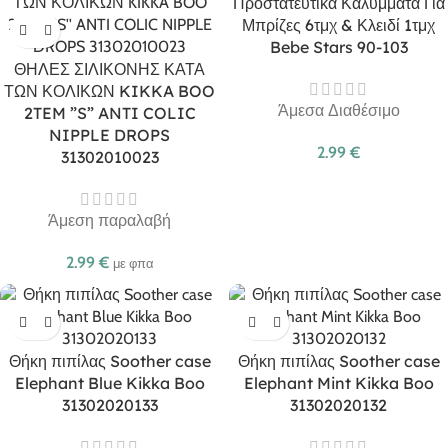
Προστατευτικά Καλύμματα Για
Μπρίζες 6τμχ & Κλειδί 1τμχ
Bebe Stars 90-103
ΘΗΛΕΣ ΣΙΛΙΚΟΝΗΣ ΚΑΤΑ
ΤΩΝ ΚΟΛΙΚΩΝ KIKKA BOO
Άμεσα Διαθέσιμο
2TEM ”S” ANTI COLIC
NIPPLE DROPS
2.99
€
31302010023
Άμεση παραλαβή
2.99
€
με φπα
Θήκη πιπίλας Soother case
Θήκη πιπίλας Soother case
Elephant Blue Kikka Boo
Elephant Mint Kikka Boo
31302020133
31302020132