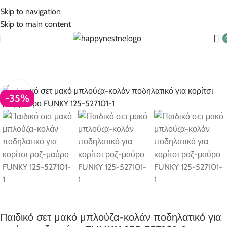
5% Επιπλέον έκπτωση για πληρωμές με κάρτα!
Skip to navigation
Skip to main content
Αρχική σελίδα
Ρούχα για κορίτσι
Κορίτσι 6-16 ετών
Click to enlarge
-35%
Παιδικό σετ μακό μπλούζα-κολάν ποδηλατικό για