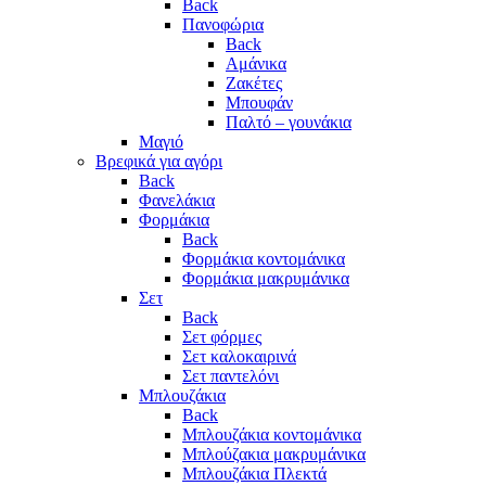
Back
Πανοφώρια
Back
Αμάνικα
Ζακέτες
Μπουφάν
Παλτό – γουνάκια
Μαγιό
Βρεφικά για αγόρι
Back
Φανελάκια
Φορμάκια
Back
Φορμάκια κοντομάνικα
Φορμάκια μακρυμάνικα
Σετ
Back
Σετ φόρμες
Σετ καλοκαιρινά
Σετ παντελόνι
Μπλουζάκια
Back
Μπλουζάκια κοντομάνικα
Μπλούζακια μακρυμάνικα
Μπλουζάκια Πλεκτά