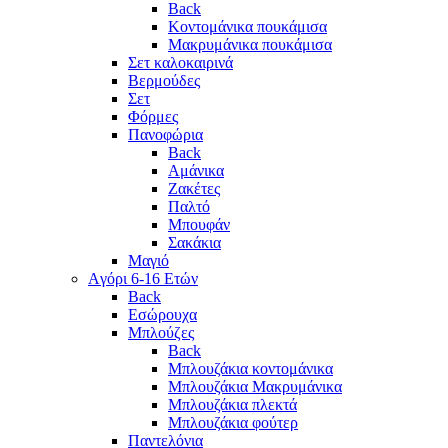
Back
Κοντομάνικα πουκάμισα
Μακρυμάνικα πουκάμισα
Σετ καλοκαιρινά
Βερμούδες
Σετ
Φόρμες
Πανοφώρια
Back
Αμάνικα
Ζακέτες
Παλτό
Μπουφάν
Σακάκια
Μαγιό
Aγόρι 6-16 Ετών
Back
Eσώρουχα
Μπλούζες
Back
Μπλουζάκια κοντομάνικα
Μπλουζάκια Μακρυμάνικα
Μπλουζάκια πλεκτά
Μπλουζάκια φούτερ
Παντελόνια