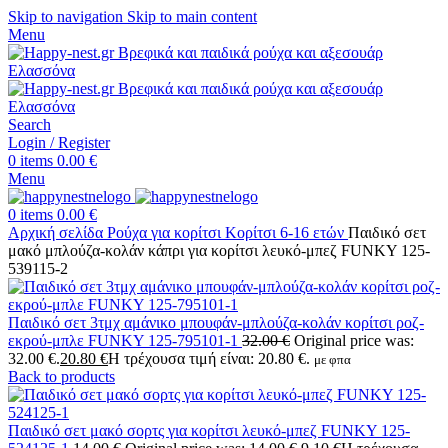
Skip to navigation
Skip to main content
Menu
Search
Login / Register
0
items
0.00
€
Menu
0
items
0.00
€
Αρχική σελίδα
Ρούχα για κορίτσι
Κορίτσι 6-16 ετών
Παιδικό σετ
μακό μπλούζα-κολάν κάπρι για κορίτσι λευκό-μπεζ FUNKY 125-
539115-2
Παιδικό σετ 3τμχ αμάνικο μπουφάν-μπλούζα-κολάν κορίτσι ροζ-
εκρού-μπλε FUNKY 125-795101-1
32.00
€
Original price was:
32.00 €.
20.80
€
Η τρέχουσα τιμή είναι: 20.80 €.
με φπα
Back to products
Παιδικό σετ μακό σορτς για κορίτσι λευκό-μπεζ FUNKY 125-