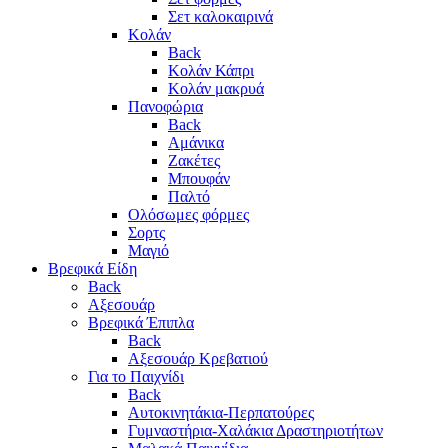
Σετ καλοκαιρινά
Κολάν
Back
Κολάν Κάπρι
Κολάν μακρυά
Πανοφώρια
Back
Αμάνικα
Ζακέτες
Μπουφάν
Παλτό
Ολόσωμες φόρμες
Σορτς
Μαγιό
Βρεφικά Είδη
Back
Αξεσουάρ
Βρεφικά Έπιπλα
Back
Αξεσουάρ Κρεβατιού
Για το Παιχνίδι
Back
Αυτοκινητάκια-Περπατούρες
Γυμναστήρια-Χαλάκια Δραστηριοτήτων