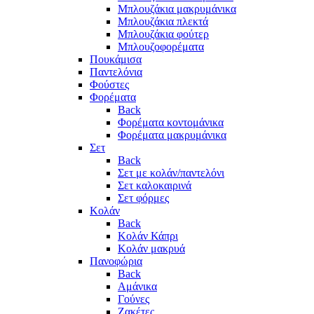
Μπλουζάκια μακρυμάνικα
Μπλουζάκια πλεκτά
Μπλουζάκια φούτερ
Μπλουζοφορέματα
Πουκάμισα
Παντελόνια
Φούστες
Φορέματα
Back
Φορέματα κοντομάνικα
Φορέματα μακρυμάνικα
Σετ
Back
Σετ με κολάν/παντελόνι
Σετ καλοκαιρινά
Σετ φόρμες
Κολάν
Back
Κολάν Κάπρι
Κολάν μακρυά
Πανοφώρια
Back
Αμάνικα
Γούνες
Ζακέτες