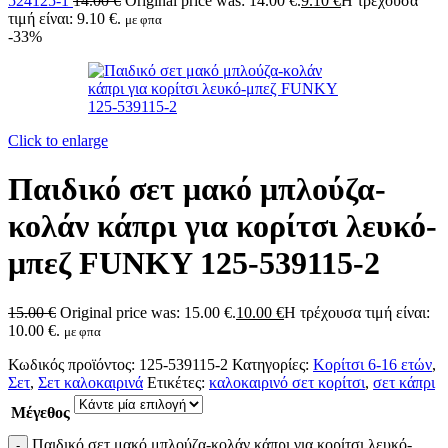
524125-1
14.00
€
Original price was: 14.00 €.
9.10
€
Η τρέχουσα
τιμή είναι: 9.10 €.
με φπα
-33%
Click to enlarge
Παιδικό σετ μακό μπλούζα-
κολάν κάπρι για κορίτσι λευκό-
μπεζ FUNKY 125-539115-2
15.00
€
Original price was: 15.00 €.
10.00
€
Η τρέχουσα τιμή είναι:
10.00 €.
με φπα
Κωδικός προϊόντος:
125-539115-2
Κατηγορίες:
Κορίτσι 6-16 ετών
,
Σετ
,
Σετ καλοκαιρινά
Ετικέτες:
καλοκαιρινό σετ κορίτσι
,
σετ κάπρι
Μέγεθος
Παιδικό σετ μακό μπλούζα-κολάν κάπρι για κορίτσι λευκό-