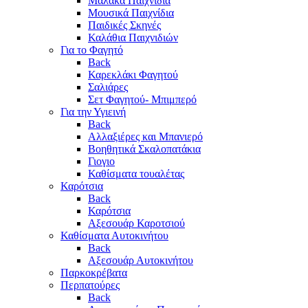
Μαλακά Παιχνίδια
Μουσικά Παιχνίδια
Παιδικές Σκηνές
Καλάθια Παιχνιδιών
Για το Φαγητό
Back
Καρεκλάκι Φαγητού
Σαλιάρες
Σετ Φαγητού- Μπιμπερό
Για την Υγιεινή
Back
Αλλαξιέρες και Μπανιερό
Βοηθητικά Σκαλοπατάκια
Γιογιο
Καθίσματα τουαλέτας
Καρότσια
Back
Καρότσια
Αξεσουάρ Καροτσιού
Καθίσματα Αυτοκινήτου
Back
Αξεσουάρ Αυτοκινήτου
Παρκοκρέβατα
Περπατούρες
Back