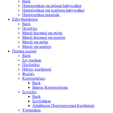
Back
Παπουτσάκια για αγόρια babywalker
Παπούτσάκια για κορίτσια babywalker
Παπουτσάκια αγκαλιάς
Είδη Θαλάσσης
Back
Πετσέτες
Μαγιό βρεφικά για αγόρι
Μαγιό βρεφικά για κορίτσι
Μαγιό για αγόρι
Μαγιό για κορίτσι
Προικα μωρού
Back
Σετ προίκας
Πλεξούδες
Πάντες κρεβατιού
Φωλιές
Κουνουπιέρες
Back
Βάσεις Κουνουπιέρας
Σελτέδες
Back
Σελτεδάκια
Αδιάβροχα Προστατευτικά Κρεβατιού
Υπνόσακος