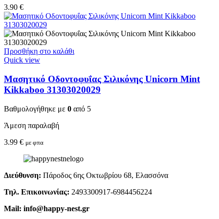
3.90
€
Προσθήκη στο καλάθι
Quick view
Μασητικό Οδοντοφυΐας Σιλικόνης Unicorn Mint
Kikkaboo 31303020029
Βαθμολογήθηκε με
0
από 5
Άμεση παραλαβή
3.99
€
με φπα
Διεύθυνση:
Πάροδος 6ης Οκτωβρίου 68, Ελασσόνα
Τηλ. Επικοινωνίας:
2493300917-6984456224
Mail: info@happy-nest.gr