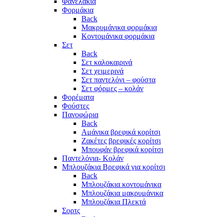
Φανελάκια
Φορμάκια
Back
Μακρυμάνικα φορμάκια
Κοντομάνικα φορμάκια
Σετ
Back
Σετ καλοκαιρινά
Σετ χειμερινά
Σετ παντελόνι – φούστα
Σετ φόρμες – κολάν
Φορέματα
Φούστες
Πανοφώρια
Back
Αμάνικα βρεφικά κορίτσι
Ζακέτες βρεφικές κορίτσι
Μπουφάν βρεφικά κορίτσι
Παντελόνια- Κολάν
Μπλουζάκια Βρεφικά για κορίτσι
Back
Μπλουζάκια κοντομάνικα
Μπλουζάκια μακρυμάνικα
Μπλουζάκια Πλεκτά
Σορτς