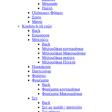
Μπουφάν
Παλτό
Ολόσωμες Φόρμες
Σορτς
Μαγιό
Κορίτσι 6-16 ετών
Back
Εσώρουχα
Μπλούζες
Back
Μπλουζάκια κοντομάνικα
Μπλουζάκια Μακρυμάνικα
Μπλουζάκια φούτερ
Μπλουζάκια Πλεκτά
Πουκάμισα
Παντελόνια
Φούστες
Φορέματα
Back
Φορέματα κοντομάνικα
Φορέματα Μακρυμάνικα
Σετ
Back
Σετ με κολάν / παντελόνι
Σετ φόρμες