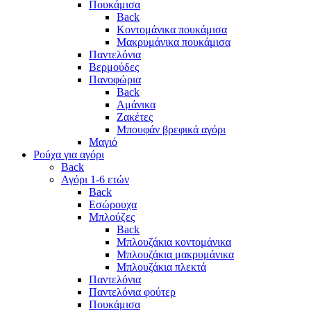
Πουκάμισα
Back
Κοντομάνικα πουκάμισα
Μακρυμάνικα πουκάμισα
Παντελόνια
Βερμούδες
Πανοφώρια
Back
Αμάνικα
Ζακέτες
Μπουφάν βρεφικά αγόρι
Μαγιό
Ρούχα για αγόρι
Back
Αγόρι 1-6 ετών
Back
Εσώρουχα
Μπλούζες
Back
Μπλουζάκια κοντομάνικα
Μπλουζάκια μακρυμάνικα
Μπλουζάκια πλεκτά
Παντελόνια
Παντελόνια φούτερ
Πουκάμισα