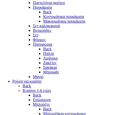
Παντελόνια φούτερ
Πουκάμισα
Back
Κοντομάνικα πουκάμισα
Μακρυμάνικα πουκάμισα
Σετ καλοκαιρινά
Βερμούδες
Σετ
Φόρμες
Πανοφώρια
Back
Παλτό
Αμάνικα
Ζακέτες
Σακάκια
Μπουφάν
Μαγιό
Ρούχα για κορίτσι
Back
Κορίτσι 1-6 ετών
Back
Εσώρουχα
Μπλούζες
Back
Μπλουζάκια κοντομάνικα