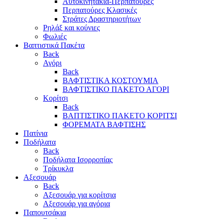
Αυτοκινητάκια-Περπατούρες
Περπατούρες Κλασικές
Στράτες Δραστηριοτήτων
Ρηλάξ και κούνιες
Φωλιές
Βαπτιστικά Πακέτα
Back
Αγόρι
Back
ΒΑΦΤΙΣΤΙΚΑ ΚΟΣΤΟΥΜΙΑ
ΒΑΦΤΙΣΤΙΚΟ ΠΑΚΕΤΟ ΑΓΟΡΙ
Κορίτσι
Back
ΒΑΠΤΙΣΤΙΚΟ ΠΑΚΕΤΟ ΚΟΡΙΤΣΙ
ΦΟΡΕΜΑΤΑ ΒΑΦΤΙΣΗΣ
Πατίνια
Ποδήλατα
Back
Ποδήλατα Ισορροπίας
Τρίκυκλα
Αξεσουάρ
Back
Αξεσουάρ για κορίτσια
Αξεσουάρ για αγόρια
Παπουτσάκια