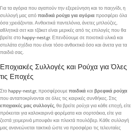
Για τα αγόρια που αγαπούν την εξερεύνηση και το παιχνίδι, η
συλλογή μας από
παιδικά ρούχα για αγόρια
προσφέρει όλα
όσα χρειάζονται. Ανθεκτικά παντελόνια, άνετες μπλούζες,
αθλητικά σετ και τζάκετ είναι μερικές από τις επιλογές που θα
βρείτε στο
happy-nest.gr
. Επενδύουμε σε ποιοτικά υλικά και
στυλάτα σχέδια που είναι τόσο ανθεκτικά όσο και άνετα για τα
παιδιά σας.
Εποχιακές Συλλογές και Ρούχα για Όλες
τις Εποχές
Στο
happy-nest.gr
, προσφέρουμε
παιδικά
και
βρεφικά ρούχα
που ανταποκρίνονται σε όλες τις καιρικές συνθήκες. Στις
εποχιακές μας συλλογές
, θα βρείτε ρούχα για κάθε εποχή, είτε
πρόκειται για καλοκαιρινά φορέματα και σορτσάκια, είτε για
ζεστά χειμερινά μπουφάν και πλεκτά πουλόβερ. Κάθε συλλογή
μας ανανεώνεται τακτικά ώστε να προσφέρει τις τελευταίες