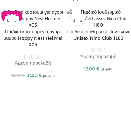
-30%
Παιδικό κοστούμι για αγόρι
Παιδικό Ισοθερμικό Παντελόνι
μαύρο Happy Nest Hei mei
Unisex Nina Club 1180
X05
Άμεση παραλαβή
Άμεση παραλαβή
12.00
€
με φπα
31.50
€
45.00
€
με φπα