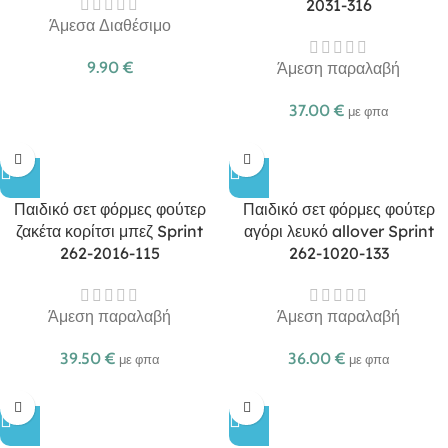
2031-316
Άμεσα Διαθέσιμο
9.90
€
Άμεση παραλαβή
37.00
€
με φπα
Παιδικό σετ φόρμες φούτερ
Παιδικό σετ φόρμες φούτερ
ζακέτα κορίτσι μπεζ Sprint
αγόρι λευκό allover Sprint
262-2016-115
262-1020-133
Άμεση παραλαβή
Άμεση παραλαβή
39.50
€
36.00
€
με φπα
με φπα