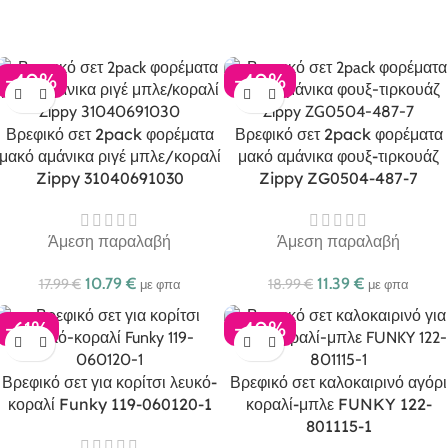
-40%
-40%
Βρεφικό σετ 2pack φορέματα
Βρεφικό σετ 2pack φορέματα
μακό αμάνικα ριγέ μπλε/κοραλί
μακό αμάνικα φουξ-τιρκουάζ
Zippy 31040691030
Zippy ZG0504-487-7
Άμεση παραλαβή
Άμεση παραλαβή
10.79
€
11.39
€
17.99
€
18.99
€
με φπα
με φπα
-61%
-40%
Βρεφικό σετ για κορίτσι λευκό-
Βρεφικό σετ καλοκαιρινό αγόρι
κοραλί Funky 119-060120-1
κοραλί-μπλε FUNKY 122-
801115-1