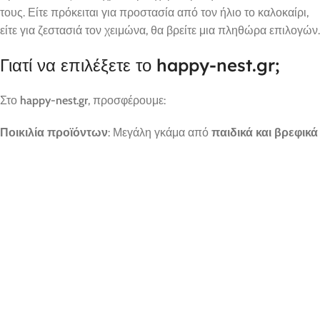
τους. Είτε πρόκειται για προστασία από τον ήλιο το καλοκαίρι,
είτε για ζεστασιά τον χειμώνα, θα βρείτε μια πληθώρα επιλογών.
Γιατί να επιλέξετε το happy-nest.gr;
Στο
happy-nest.gr
, προσφέρουμε:
Ποικιλία προϊόντων
: Μεγάλη γκάμα από
παιδικά και βρεφικά
ρούχα
για κάθε ηλικία και περίσταση.
Υψηλή ποιότητα
: Όλα τα προϊόντα μας έχουν επιλεγεί με
αυστηρά κριτήρια για να εξασφαλίσουν την άνεση και την
ασφάλεια των παιδιών σας.
Εξαιρετικές τιμές
: Συνδυάζουμε την ποιότητα με
ανταγωνιστικές τιμές, ώστε να μπορείτε να ντύσετε τα παιδιά
σας με το καλύτερο χωρίς να επιβαρύνεστε οικονομικά.
Γρήγορη αποστολή
: Αποστέλλουμε γρήγορα και αξιόπιστα σε
όλη την Ελλάδα, με δυνατότητα παρακολούθησης της
αποστολής σας.