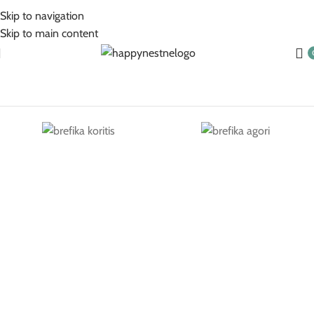
5% Επιπλέον έκπτωση για πληρωμές με κάρτα!
Skip to navigation
Skip to main content
Βρεφικά Για Κορίτσι
Βρεφικά Για Αγόρι