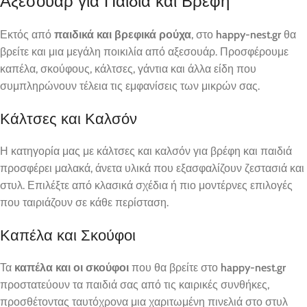
Αξεσουάρ για Παιδιά και Βρέφη
Εκτός από
παιδικά και βρεφικά ρούχα
, στο
happy-nest.gr
θα
βρείτε και μια μεγάλη ποικιλία από αξεσουάρ. Προσφέρουμε
καπέλα, σκούφους, κάλτσες, γάντια και άλλα είδη που
συμπληρώνουν τέλεια τις εμφανίσεις των μικρών σας.
Κάλτσες και Καλσόν
Η κατηγορία μας με κάλτσες και καλσόν για βρέφη και παιδιά
προσφέρει μαλακά, άνετα υλικά που εξασφαλίζουν ζεστασιά και
στυλ. Επιλέξτε από κλασικά σχέδια ή πιο μοντέρνες επιλογές
που ταιριάζουν σε κάθε περίσταση.
Καπέλα και Σκούφοι
Τα
καπέλα και οι σκούφοι
που θα βρείτε στο
happy-nest.gr
προστατεύουν τα παιδιά σας από τις καιρικές συνθήκες,
προσθέτοντας ταυτόχρονα μια χαριτωμένη πινελιά στο στυλ