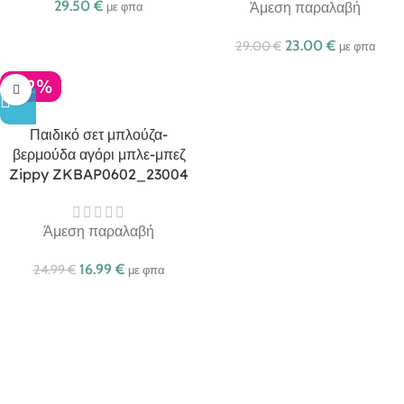
29.50
€
Άμεση παραλαβή
με φπα
23.00
€
29.00
€
με φπα
-32%
Παιδικό σετ μπλούζα-
βερμούδα αγόρι μπλε-μπεζ
Zippy ZKBAP0602_23004
Άμεση παραλαβή
16.99
€
24.99
€
με φπα