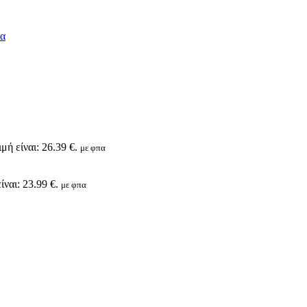
μή είναι: 26.39 €.
με φπα
ίναι: 23.99 €.
με φπα