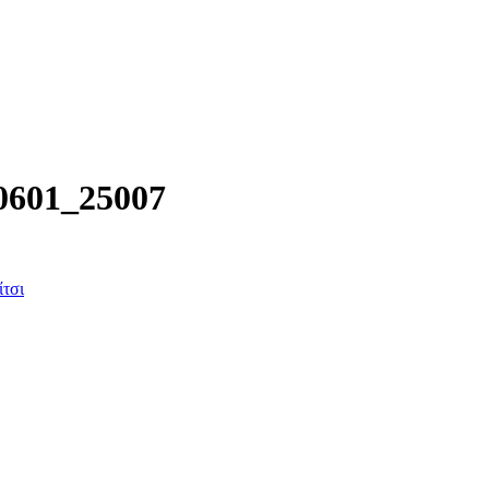
0601_25007
ίτσι