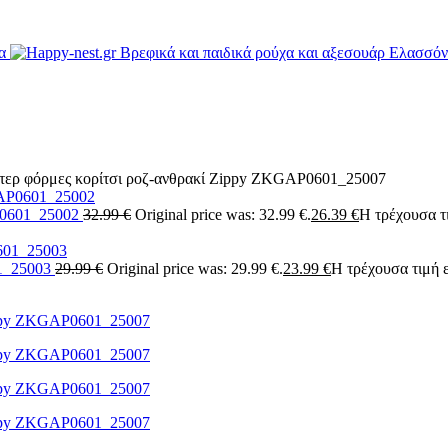
ύτερ φόρμες κορίτσι ροζ-ανθρακί Zippy ZKGAP0601_25007
AP0601_25002
32.99
€
Original price was: 32.99 €.
26.39
€
Η τρέχουσα τι
01_25003
29.99
€
Original price was: 29.99 €.
23.99
€
Η τρέχουσα τιμή ε