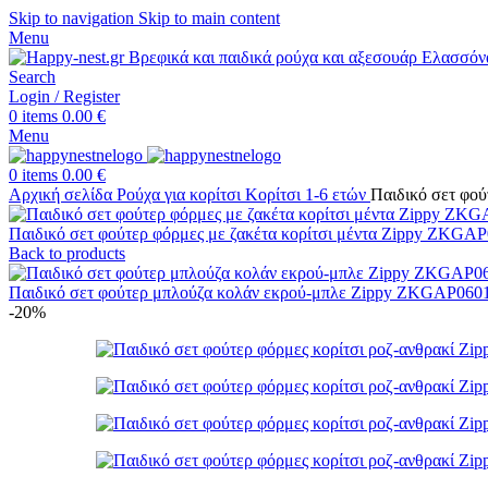
Skip to navigation
Skip to main content
Menu
Search
Login / Register
0
items
0.00
€
Menu
0
items
0.00
€
Αρχική σελίδα
Ρούχα για κορίτσι
Κορίτσι 1-6 ετών
Παιδικό σετ φο
Παιδικό σετ φούτερ φόρμες με ζακέτα κορίτσι μέντα Zippy ZKG
Back to products
Παιδικό σετ φούτερ μπλούζα κολάν εκρού-μπλε Zippy ZKGAP06
-20%