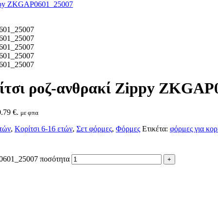
ρίτσι ροζ-ανθρακί Zippy ZKGAP
.79 €.
με φπα
ετών
,
Κορίτσι 6-16 ετών
,
Σετ φόρμες
,
Φόρμες
Ετικέτα:
φόρμες για κορ
P0601_25007 ποσότητα