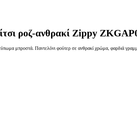
ρίτσι ροζ-ανθρακί Zippy ZKGAP
 τύπωμα μπροστά. Παντελόνι φούτερ σε ανθρακί χρώμα, φαρδιά γραμμ