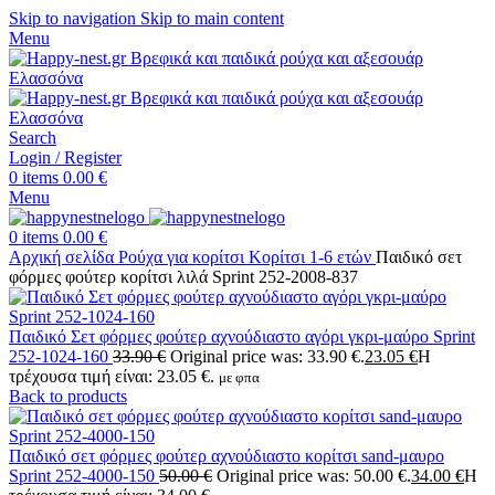
Skip to navigation
Skip to main content
Menu
Search
Login / Register
0
items
0.00
€
Menu
0
items
0.00
€
Αρχική σελίδα
Ρούχα για κορίτσι
Κορίτσι 1-6 ετών
Παιδικό σετ
φόρμες φούτερ κορίτσι λιλά Sprint 252-2008-837
Παιδικό Σετ φόρμες φούτερ αχνούδιαστο αγόρι γκρι-μαύρο Sprint
252-1024-160
33.90
€
Original price was: 33.90 €.
23.05
€
Η
τρέχουσα τιμή είναι: 23.05 €.
με φπα
Back to products
Παιδικό σετ φόρμες φούτερ αχνούδιαστο κορίτσι sand-μαυρο
Sprint 252-4000-150
50.00
€
Original price was: 50.00 €.
34.00
€
Η