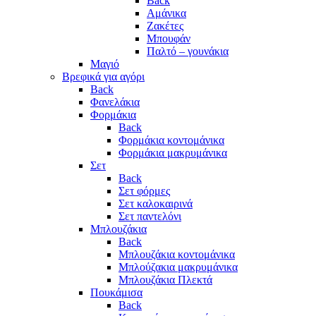
Back
Αμάνικα
Ζακέτες
Μπουφάν
Παλτό – γουνάκια
Μαγιό
Βρεφικά για αγόρι
Back
Φανελάκια
Φορμάκια
Back
Φορμάκια κοντομάνικα
Φορμάκια μακρυμάνικα
Σετ
Back
Σετ φόρμες
Σετ καλοκαιρινά
Σετ παντελόνι
Μπλουζάκια
Back
Μπλουζάκια κοντομάνικα
Μπλούζακια μακρυμάνικα
Μπλουζάκια Πλεκτά
Πουκάμισα
Back