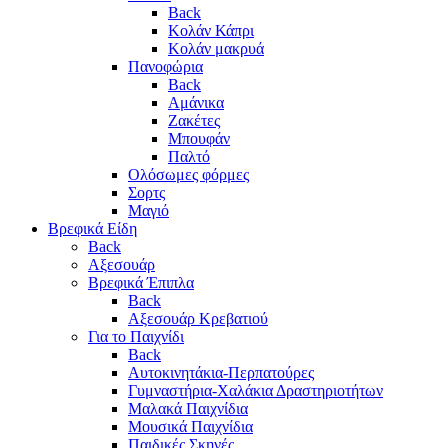
Back
Κολάν Κάπρι
Κολάν μακρυά
Πανοφώρια
Back
Αμάνικα
Ζακέτες
Μπουφάν
Παλτό
Ολόσωμες φόρμες
Σορτς
Μαγιό
Βρεφικά Είδη
Back
Αξεσουάρ
Βρεφικά Έπιπλα
Back
Αξεσουάρ Κρεβατιού
Για το Παιχνίδι
Back
Αυτοκινητάκια-Περπατούρες
Γυμναστήρια-Χαλάκια Δραστηριοτήτων
Μαλακά Παιχνίδια
Μουσικά Παιχνίδια
Παιδικές Σκηνές