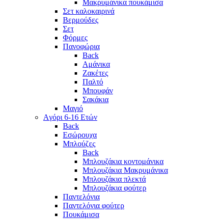
Μακρυμάνικα πουκάμισα
Σετ καλοκαιρινά
Βερμούδες
Σετ
Φόρμες
Πανοφώρια
Back
Αμάνικα
Ζακέτες
Παλτό
Μπουφάν
Σακάκια
Μαγιό
Aγόρι 6-16 Ετών
Back
Eσώρουχα
Μπλούζες
Back
Μπλουζάκια κοντομάνικα
Μπλουζάκια Μακρυμάνικα
Μπλουζάκια πλεκτά
Μπλουζάκια φούτερ
Παντελόνια
Παντελόνια φούτερ
Πουκάμισα