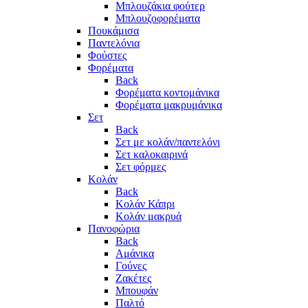
Μπλουζάκια φούτερ
Μπλουζοφορέματα
Πουκάμισα
Παντελόνια
Φούστες
Φορέματα
Back
Φορέματα κοντομάνικα
Φορέματα μακρυμάνικα
Σετ
Back
Σετ με κολάν/παντελόνι
Σετ καλοκαιρινά
Σετ φόρμες
Κολάν
Back
Κολάν Κάπρι
Κολάν μακρυά
Πανοφώρια
Back
Αμάνικα
Γούνες
Ζακέτες
Μπουφάν
Παλτό