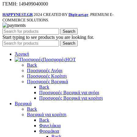
ΓΕΜΗ: 149499040000
HAPPYNEST.GR
2024 CREATED BY
Digit-art.gr
. PREMIUM E-
COMMERCE SOLUTIONS.
Search
Start typing to see products you are looking for.
Search
Άρχική
Προσφορές
HOT
Back
Προσφορές Αγόρι
Προσφορές Κορίτσι
Προσφορές Βρεφικά
Back
Προσφορές Βρεφικά για αγόρι
Προσφορές Βρεφικά για κορίτσι
Βρεφικά
Back
Βρεφικά για κορίτσι
Back
Φανελάκια
Φορμάκια
Back