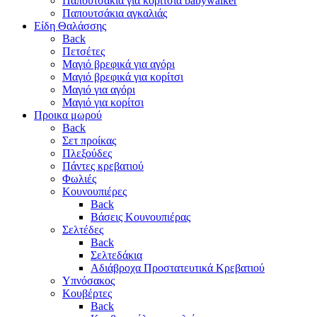
Παπούτσάκια για κορίτσια babywalker
Παπουτσάκια αγκαλιάς
Είδη Θαλάσσης
Back
Πετσέτες
Μαγιό βρεφικά για αγόρι
Μαγιό βρεφικά για κορίτσι
Μαγιό για αγόρι
Μαγιό για κορίτσι
Προικα μωρού
Back
Σετ προίκας
Πλεξούδες
Πάντες κρεβατιού
Φωλιές
Κουνουπιέρες
Back
Βάσεις Κουνουπιέρας
Σελτέδες
Back
Σελτεδάκια
Αδιάβροχα Προστατευτικά Κρεβατιού
Υπνόσακος
Κουβέρτες
Back