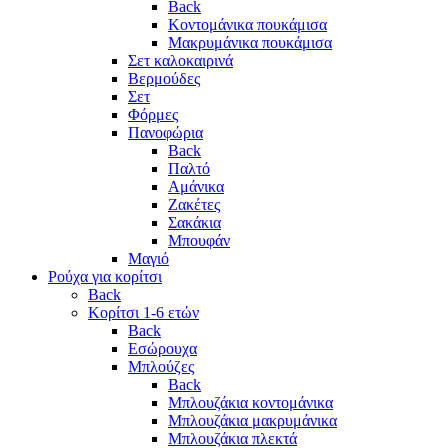
Back
Κοντομάνικα πουκάμισα
Μακρυμάνικα πουκάμισα
Σετ καλοκαιρινά
Βερμούδες
Σετ
Φόρμες
Πανοφώρια
Back
Παλτό
Αμάνικα
Ζακέτες
Σακάκια
Μπουφάν
Μαγιό
Ρούχα για κορίτσι
Back
Κορίτσι 1-6 ετών
Back
Εσώρουχα
Μπλούζες
Back
Μπλουζάκια κοντομάνικα
Μπλουζάκια μακρυμάνικα
Μπλουζάκια πλεκτά