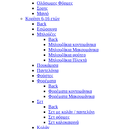
Ολόσωμες Φόρμες
Σορτς
Μαγιό
Κορίτσι 6-16 ετών
Back
Εσώρουχα
Μπλούζες
Back
Μπλουζάκια κοντομάνικα
Μπλουζάκια Μακρυμάνικα
Μπλουζάκια φούτερ
Μπλουζάκια Πλεκτά
Πουκάμισα
Παντελόνια
Φούστες
Φορέματα
Back
Φορέματα κοντομάνικα
Φορέματα Μακρυμάνικα
Σετ
Back
Σετ με κολάν / παντελόνι
Σετ φόρμες
Σετ καλοκαιρινά
Κολάν