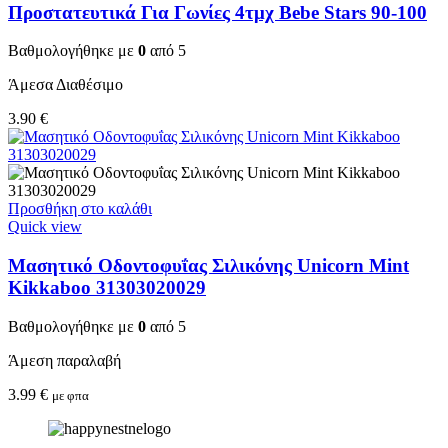
Προστατευτικά Για Γωνίες 4τμχ Bebe Stars 90-100
Βαθμολογήθηκε με
0
από 5
Άμεσα Διαθέσιμο
3.90
€
Προσθήκη στο καλάθι
Quick view
Μασητικό Οδοντοφυΐας Σιλικόνης Unicorn Mint
Kikkaboo 31303020029
Βαθμολογήθηκε με
0
από 5
Άμεση παραλαβή
3.99
€
με φπα