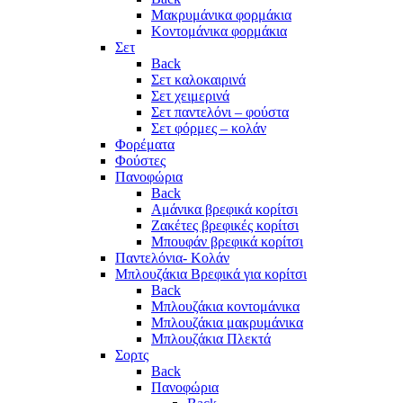
Μακρυμάνικα φορμάκια
Κοντομάνικα φορμάκια
Σετ
Back
Σετ καλοκαιρινά
Σετ χειμερινά
Σετ παντελόνι – φούστα
Σετ φόρμες – κολάν
Φορέματα
Φούστες
Πανοφώρια
Back
Αμάνικα βρεφικά κορίτσι
Ζακέτες βρεφικές κορίτσι
Μπουφάν βρεφικά κορίτσι
Παντελόνια- Κολάν
Μπλουζάκια Βρεφικά για κορίτσι
Back
Μπλουζάκια κοντομάνικα
Μπλουζάκια μακρυμάνικα
Μπλουζάκια Πλεκτά
Σορτς
Back
Πανοφώρια