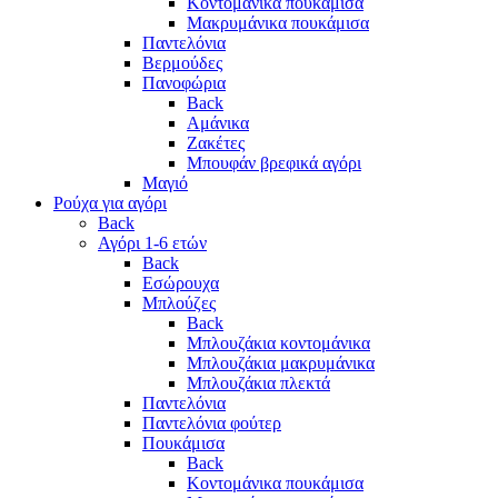
Κοντομάνικα πουκάμισα
Μακρυμάνικα πουκάμισα
Παντελόνια
Βερμούδες
Πανοφώρια
Back
Αμάνικα
Ζακέτες
Μπουφάν βρεφικά αγόρι
Μαγιό
Ρούχα για αγόρι
Back
Αγόρι 1-6 ετών
Back
Εσώρουχα
Μπλούζες
Back
Μπλουζάκια κοντομάνικα
Μπλουζάκια μακρυμάνικα
Μπλουζάκια πλεκτά
Παντελόνια
Παντελόνια φούτερ
Πουκάμισα
Back
Κοντομάνικα πουκάμισα