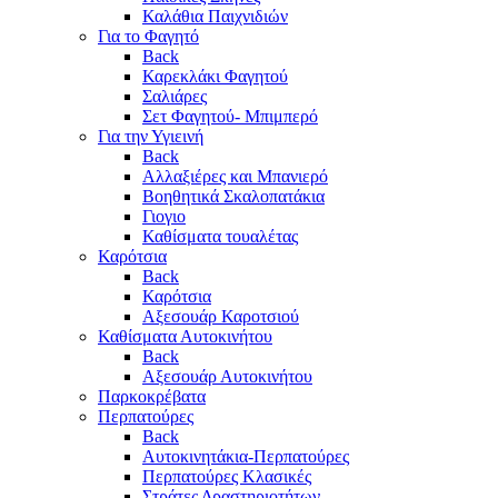
Καλάθια Παιχνιδιών
Για το Φαγητό
Back
Καρεκλάκι Φαγητού
Σαλιάρες
Σετ Φαγητού- Μπιμπερό
Για την Υγιεινή
Back
Αλλαξιέρες και Μπανιερό
Βοηθητικά Σκαλοπατάκια
Γιογιο
Καθίσματα τουαλέτας
Καρότσια
Back
Καρότσια
Αξεσουάρ Καροτσιού
Καθίσματα Αυτοκινήτου
Back
Αξεσουάρ Αυτοκινήτου
Παρκοκρέβατα
Περπατούρες
Back
Αυτοκινητάκια-Περπατούρες
Περπατούρες Κλασικές
Στράτες Δραστηριοτήτων