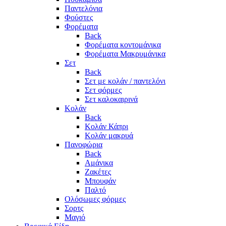
Παντελόνια
Φούστες
Φορέματα
Back
Φορέματα κοντομάνικα
Φορέματα Μακρυμάνικα
Σετ
Back
Σετ με κολάν / παντελόνι
Σετ φόρμες
Σετ καλοκαιρινά
Κολάν
Back
Κολάν Κάπρι
Κολάν μακρυά
Πανοφώρια
Back
Αμάνικα
Ζακέτες
Μπουφάν
Παλτό
Ολόσωμες φόρμες
Σορτς
Μαγιό