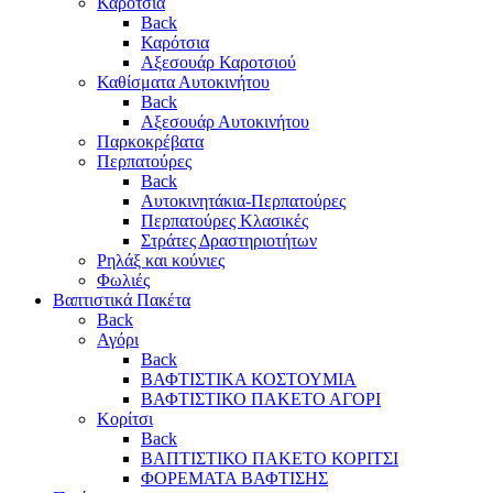
Καρότσια
Back
Καρότσια
Αξεσουάρ Καροτσιού
Καθίσματα Αυτοκινήτου
Back
Αξεσουάρ Αυτοκινήτου
Παρκοκρέβατα
Περπατούρες
Back
Αυτοκινητάκια-Περπατούρες
Περπατούρες Κλασικές
Στράτες Δραστηριοτήτων
Ρηλάξ και κούνιες
Φωλιές
Βαπτιστικά Πακέτα
Back
Αγόρι
Back
ΒΑΦΤΙΣΤΙΚΑ ΚΟΣΤΟΥΜΙΑ
ΒΑΦΤΙΣΤΙΚΟ ΠΑΚΕΤΟ ΑΓΟΡΙ
Κορίτσι
Back
ΒΑΠΤΙΣΤΙΚΟ ΠΑΚΕΤΟ ΚΟΡΙΤΣΙ
ΦΟΡΕΜΑΤΑ ΒΑΦΤΙΣΗΣ