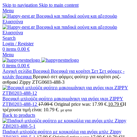
Skip to navigation
Skip to main content
Menu
Search
Login / Register
0
items
0.00
€
Menu
0
items
0.00
€
Αρχική σελίδα
Βρεφικά
Βρεφικά για κορίτσι
Σετ
Σετ φόρμες -
κολάν βρεφικα
Βρεφικό σετ φόρμες φούτερ για κορίτσι ροζ-
ανθρακί Zippy ZTG0603-488-3
Βρεφική μπλούζα φούτερ μακρυμάνικη για αγόρι γκρι ZIPPY
ZTB0203-488-12
17.99
€
Original price was: 17.99 €.
10.79
€
Η
τρέχουσα τιμή είναι: 10.79 €.
με φπα
Back to products
Παιδική μπλούζα φούτερ με κουκούλα για αγόρι μπλε Zippy