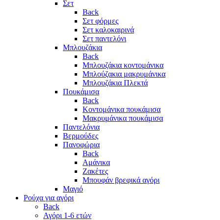
Σετ
Back
Σετ φόρμες
Σετ καλοκαιρινά
Σετ παντελόνι
Μπλουζάκια
Back
Μπλουζάκια κοντομάνικα
Μπλούζακια μακρυμάνικα
Μπλουζάκια Πλεκτά
Πουκάμισα
Back
Κοντομάνικα πουκάμισα
Μακρυμάνικα πουκάμισα
Παντελόνια
Βερμούδες
Πανοφώρια
Back
Αμάνικα
Ζακέτες
Μπουφάν βρεφικά αγόρι
Μαγιό
Ρούχα για αγόρι
Back
Αγόρι 1-6 ετών