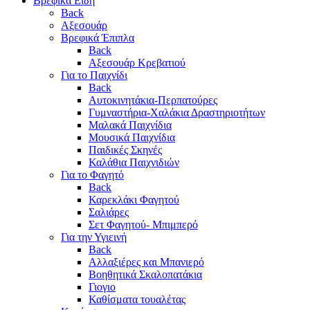
Βρεφικά Είδη
Back
Αξεσουάρ
Βρεφικά Έπιπλα
Back
Αξεσουάρ Κρεβατιού
Για το Παιχνίδι
Back
Αυτοκινητάκια-Περπατούρες
Γυμναστήρια-Χαλάκια Δραστηριοτήτων
Μαλακά Παιχνίδια
Μουσικά Παιχνίδια
Παιδικές Σκηνές
Καλάθια Παιχνιδιών
Για το Φαγητό
Back
Καρεκλάκι Φαγητού
Σαλιάρες
Σετ Φαγητού- Μπιμπερό
Για την Υγιεινή
Back
Αλλαξιέρες και Μπανιερό
Βοηθητικά Σκαλοπατάκια
Γιογιο
Καθίσματα τουαλέτας