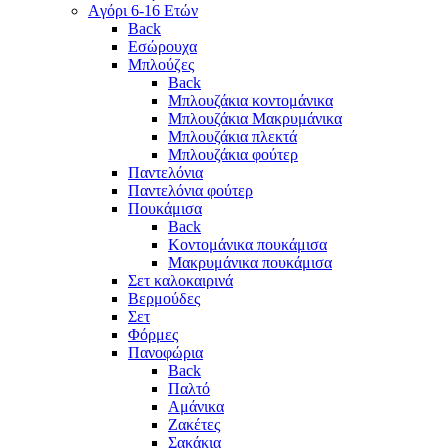
Aγόρι 6-16 Ετών
Back
Eσώρουχα
Μπλούζες
Back
Μπλουζάκια κοντομάνικα
Μπλουζάκια Μακρυμάνικα
Μπλουζάκια πλεκτά
Μπλουζάκια φούτερ
Παντελόνια
Παντελόνια φούτερ
Πουκάμισα
Back
Κοντομάνικα πουκάμισα
Μακρυμάνικα πουκάμισα
Σετ καλοκαιρινά
Βερμούδες
Σετ
Φόρμες
Πανοφώρια
Back
Παλτό
Αμάνικα
Ζακέτες
Σακάκια