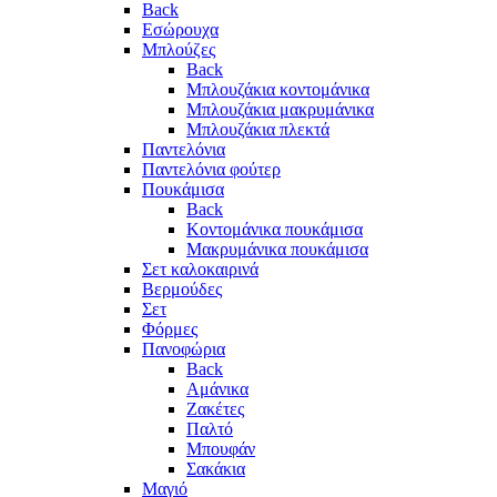
Back
Εσώρουχα
Μπλούζες
Back
Μπλουζάκια κοντομάνικα
Μπλουζάκια μακρυμάνικα
Μπλουζάκια πλεκτά
Παντελόνια
Παντελόνια φούτερ
Πουκάμισα
Back
Κοντομάνικα πουκάμισα
Μακρυμάνικα πουκάμισα
Σετ καλοκαιρινά
Βερμούδες
Σετ
Φόρμες
Πανοφώρια
Back
Αμάνικα
Ζακέτες
Παλτό
Μπουφάν
Σακάκια
Μαγιό