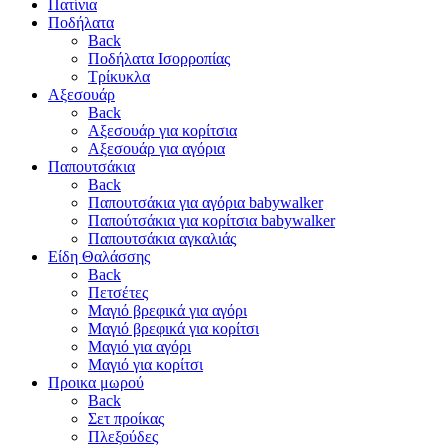
Πατίνια
Ποδήλατα
Back
Ποδήλατα Ισορροπίας
Τρίκυκλα
Αξεσουάρ
Back
Αξεσουάρ για κορίτσια
Αξεσουάρ για αγόρια
Παπουτσάκια
Back
Παπουτσάκια για αγόρια babywalker
Παπούτσάκια για κορίτσια babywalker
Παπουτσάκια αγκαλιάς
Είδη Θαλάσσης
Back
Πετσέτες
Μαγιό βρεφικά για αγόρι
Μαγιό βρεφικά για κορίτσι
Μαγιό για αγόρι
Μαγιό για κορίτσι
Προικα μωρού
Back
Σετ προίκας
Πλεξούδες