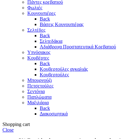
Πάντες κρεβατιού
Φωλιές
Κουνουπιέρες
Back
Βάσεις Κουνουπιέρας
Σελτέδες
Back
Σελτεδάκια
Αδιάβροχα Προστατευτικά Κρεβατιού
Υπνόσακος
Κουβέρτες
Back
Κουβερτούλες αγκαλιάς
Κουβερτούλες
Μπουρνούζι
Πετσετούλες
Σεντόνια
Παπλώματα
Μαξιλάρια
Back
Διακοσμητικά
Shopping cart
Close