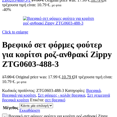
ZB0203-488-5-1
17.99
€
Original price was: 17.99 €.
10.79
€
Η
τρέχουσα τιμή είναι: 10.79 €.
με φπα
-40%
Click to enlarge
Βρεφικό σετ φόρμες φούτερ
για κορίτσι ροζ-ανθρακί Zippy
ZTG0603-488-3
17.99
€
Original price was: 17.99 €.
10.79
€
Η τρέχουσα τιμή είναι:
10.79 €.
με φπα
Κωδικός προϊόντος:
ZTG0603-488-3
Κατηγορίες:
Βρεφικά
,
Βρεφικά για κορίτσι
,
Σετ φόρμες - κολάν βρεφικα
,
Σετ χειμερινά
βρεφικά κορίτσι
Ετικέτα:
σετ βρεφικό
Μέγεθος
Εκκαθάριση
Βρεφικό σετ φόρμες φούτερ για κορίτσι ροζ-ανθρακί Zippy