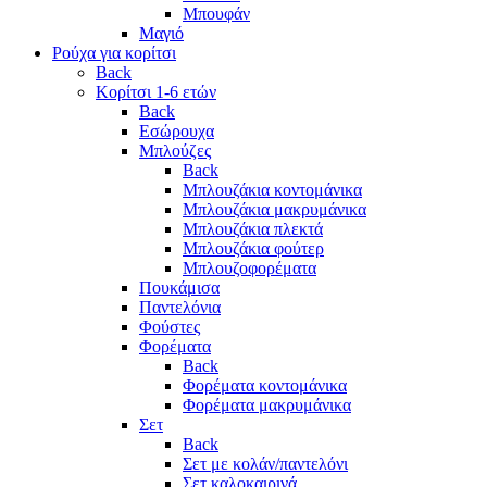
Μπουφάν
Μαγιό
Ρούχα για κορίτσι
Back
Κορίτσι 1-6 ετών
Back
Εσώρουχα
Μπλούζες
Back
Μπλουζάκια κοντομάνικα
Μπλουζάκια μακρυμάνικα
Μπλουζάκια πλεκτά
Μπλουζάκια φούτερ
Μπλουζοφορέματα
Πουκάμισα
Παντελόνια
Φούστες
Φορέματα
Back
Φορέματα κοντομάνικα
Φορέματα μακρυμάνικα
Σετ
Back
Σετ με κολάν/παντελόνι
Σετ καλοκαιρινά