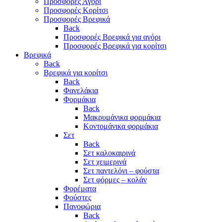
Προσφορές Αγόρι
Προσφορές Κορίτσι
Προσφορές Βρεφικά
Back
Προσφορές Βρεφικά για αγόρι
Προσφορές Βρεφικά για κορίτσι
Βρεφικά
Back
Βρεφικά για κορίτσι
Back
Φανελάκια
Φορμάκια
Back
Μακρυμάνικα φορμάκια
Κοντομάνικα φορμάκια
Σετ
Back
Σετ καλοκαιρινά
Σετ χειμερινά
Σετ παντελόνι – φούστα
Σετ φόρμες – κολάν
Φορέματα
Φούστες
Πανοφώρια
Back