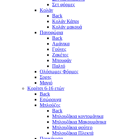
Σετ φόρμες
Κολάν
Back
Κολάν Κάπρι
Κολάν μακρυά
Πανοφώρια
Back
Αμάνικα
Γούνες
Ζακέτες
Μπουφάν
Παλτό
Ολόσωμες Φόρμες
Σορτς
Μαγιό
Κορίτσι 6-16 ετών
Back
Εσώρουχα
Μπλούζες
Back
Μπλουζάκια κοντομάνικα
Μπλουζάκια Μακρυμάνικα
Μπλουζάκια φούτερ
Μπλουζάκια Πλεκτά
Πουκάμισα