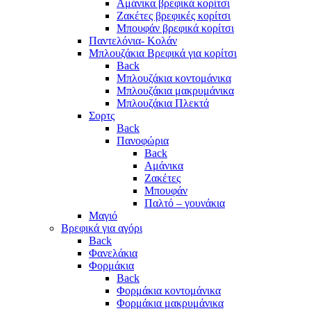
Αμάνικα βρεφικά κορίτσι
Ζακέτες βρεφικές κορίτσι
Μπουφάν βρεφικά κορίτσι
Παντελόνια- Κολάν
Μπλουζάκια Βρεφικά για κορίτσι
Back
Μπλουζάκια κοντομάνικα
Μπλουζάκια μακρυμάνικα
Μπλουζάκια Πλεκτά
Σορτς
Back
Πανοφώρια
Back
Αμάνικα
Ζακέτες
Μπουφάν
Παλτό – γουνάκια
Μαγιό
Βρεφικά για αγόρι
Back
Φανελάκια
Φορμάκια
Back
Φορμάκια κοντομάνικα
Φορμάκια μακρυμάνικα