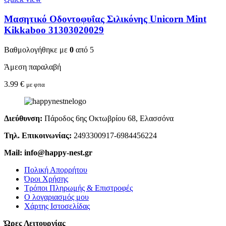
Μασητικό Οδοντοφυΐας Σιλικόνης Unicorn Mint
Kikkaboo 31303020029
Βαθμολογήθηκε με
0
από 5
Άμεση παραλαβή
3.99
€
με φπα
Διεύθυνση:
Πάροδος 6ης Οκτωβρίου 68, Ελασσόνα
Τηλ. Επικοινωνίας:
2493300917-6984456224
Mail: info@happy-nest.gr
Πολική Απορρήτου
Όροι Χρήσης
Τρόποι Πληρωμής & Επιστροφές
Ο λογαριασμός μου
Χάρτης Ιστοσελίδας
Ώρες Λειτουργίας