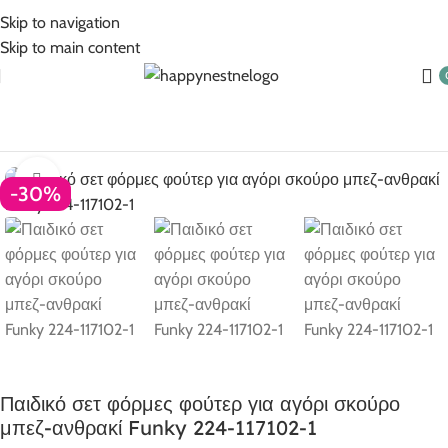
5% Επιπλέον έκπτωση για πληρωμές με κάρτα!
Skip to navigation
Skip to main content
Αρχική σελίδα
Ρούχα για αγόρι
Αγόρι 6-16
Click to enlarge
-30%
Παιδικό σετ φόρμες φούτερ για αγόρι σκούρο
μπεζ-ανθρακί Funky 224-117102-1