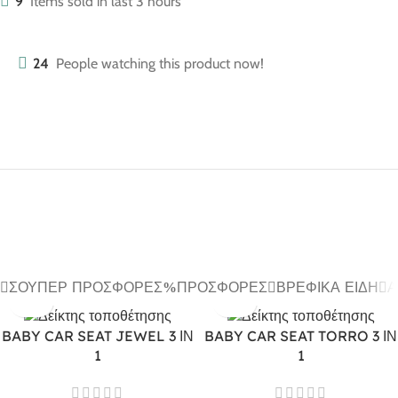
9
Items sold in last 3 hours
24
People watching this product now!
ΣΟΎΠΕΡ ΠΡΟΣΦΟΡΈΣ
ΠΡΟΣΦΟΡΈΣ
ΒΡΕΦΙΚΆ ΕΊΔΗ
Α
BABY CAR SEAT JEWEL 3 ΙΝ
BABY CAR SEAT TORRO 3 ΙΝ
1
1