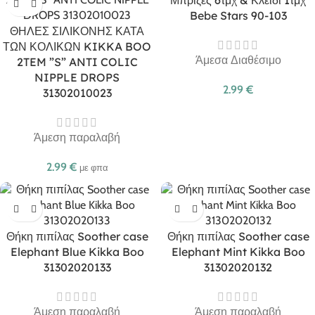
Μπρίζες 6τμχ & Κλειδί 1τμχ
Bebe Stars 90-103
ΘΗΛΕΣ ΣΙΛΙΚΟΝΗΣ ΚΑΤΑ
ΤΩΝ ΚΟΛΙΚΩΝ KIKKA BOO
Άμεσα Διαθέσιμο
2TEM ”S” ANTI COLIC
NIPPLE DROPS
2.99
€
31302010023
Άμεση παραλαβή
2.99
€
με φπα
Θήκη πιπίλας Soother case
Θήκη πιπίλας Soother case
Elephant Blue Kikka Boo
Elephant Mint Kikka Boo
31302020133
31302020132
Άμεση παραλαβή
Άμεση παραλαβή