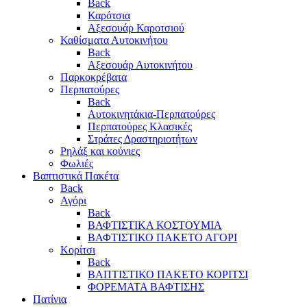
Back
Καρότσια
Αξεσουάρ Καροτσιού
Καθίσματα Αυτοκινήτου
Back
Αξεσουάρ Αυτοκινήτου
Παρκοκρέβατα
Περπατούρες
Back
Αυτοκινητάκια-Περπατούρες
Περπατούρες Κλασικές
Στράτες Δραστηριοτήτων
Ρηλάξ και κούνιες
Φωλιές
Βαπτιστικά Πακέτα
Back
Αγόρι
Back
ΒΑΦΤΙΣΤΙΚΑ ΚΟΣΤΟΥΜΙΑ
ΒΑΦΤΙΣΤΙΚΟ ΠΑΚΕΤΟ ΑΓΟΡΙ
Κορίτσι
Back
ΒΑΠΤΙΣΤΙΚΟ ΠΑΚΕΤΟ ΚΟΡΙΤΣΙ
ΦΟΡΕΜΑΤΑ ΒΑΦΤΙΣΗΣ
Πατίνια