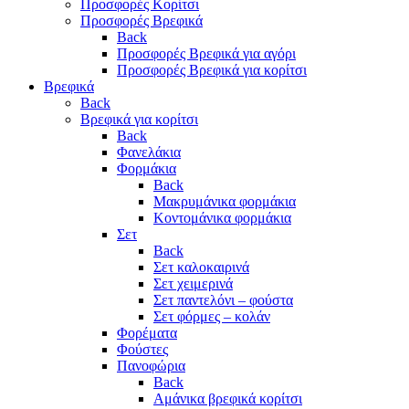
Προσφορές Κορίτσι
Προσφορές Βρεφικά
Back
Προσφορές Βρεφικά για αγόρι
Προσφορές Βρεφικά για κορίτσι
Βρεφικά
Back
Βρεφικά για κορίτσι
Back
Φανελάκια
Φορμάκια
Back
Μακρυμάνικα φορμάκια
Κοντομάνικα φορμάκια
Σετ
Back
Σετ καλοκαιρινά
Σετ χειμερινά
Σετ παντελόνι – φούστα
Σετ φόρμες – κολάν
Φορέματα
Φούστες
Πανοφώρια
Back
Αμάνικα βρεφικά κορίτσι