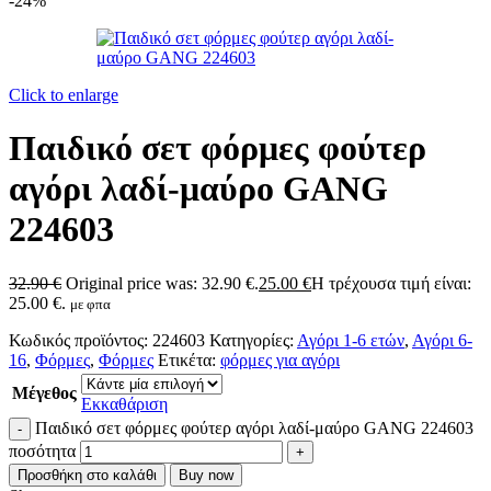
-24%
Click to enlarge
Παιδικό σετ φόρμες φούτερ
αγόρι λαδί-μαύρο GANG
224603
32.90
€
Original price was: 32.90 €.
25.00
€
Η τρέχουσα τιμή είναι:
25.00 €.
με φπα
Κωδικός προϊόντος:
224603
Κατηγορίες:
Αγόρι 1-6 ετών
,
Αγόρι 6-
16
,
Φόρμες
,
Φόρμες
Ετικέτα:
φόρμες για αγόρι
Μέγεθος
Εκκαθάριση
Παιδικό σετ φόρμες φούτερ αγόρι λαδί-μαύρο GANG 224603
ποσότητα
Προσθήκη στο καλάθι
Buy now