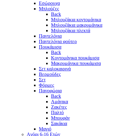
Εσώρουχα
Μπλούζες
Back
Μπλουζάκια κοντομάνικα
Μπλουζάκια μακρυμάνικα
Μπλουζάκια πλεκτά
Παντελόνια
Παντελόνια φούτερ
Πουκάμισα
Back
Κοντομάνικα πουκάμισα
Μακρυμάνικα πουκάμισα
Σετ καλοκαιρινά
Βερμούδες
Σετ
Φόρμες
Πανοφώρια
Back
Αμάνικα
Ζακέτες
Παλτό
Μπουφάν
Σακάκια
Μαγιό
Aγόρι 6-16 Ετών