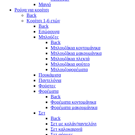
Μαγιό
Ρούχα για κορίτσι
Back
Κορίτσι 1-6 ετών
Back
Εσώρουχα
Μπλούζες
Back
Μπλουζάκια κοντομάνικα
Μπλουζάκια μακρυμάνικα
Μπλουζάκια πλεκτά
Μπλουζάκια φούτερ
Μπλουζοφορέματα
Πουκάμισα
Παντελόνια
Φούστες
Φορέματα
Back
Φορέματα κοντομάνικα
Φορέματα μακρυμάνικα
Σετ
Back
Σετ με κολάν/παντελόνι
Σετ καλοκαιρινά
Σετ φόρμες