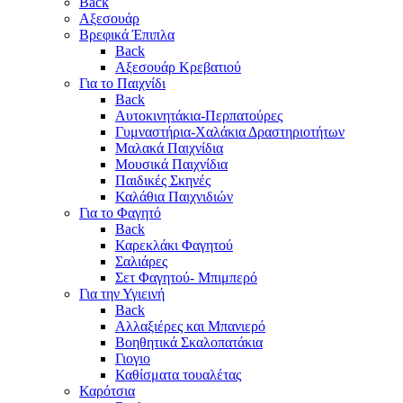
Back
Αξεσουάρ
Βρεφικά Έπιπλα
Back
Αξεσουάρ Κρεβατιού
Για το Παιχνίδι
Back
Αυτοκινητάκια-Περπατούρες
Γυμναστήρια-Χαλάκια Δραστηριοτήτων
Μαλακά Παιχνίδια
Μουσικά Παιχνίδια
Παιδικές Σκηνές
Καλάθια Παιχνιδιών
Για το Φαγητό
Back
Καρεκλάκι Φαγητού
Σαλιάρες
Σετ Φαγητού- Μπιμπερό
Για την Υγιεινή
Back
Αλλαξιέρες και Μπανιερό
Βοηθητικά Σκαλοπατάκια
Γιογιο
Καθίσματα τουαλέτας
Καρότσια