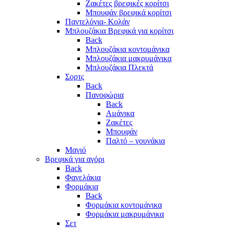
Ζακέτες βρεφικές κορίτσι
Μπουφάν βρεφικά κορίτσι
Παντελόνια- Κολάν
Μπλουζάκια Βρεφικά για κορίτσι
Back
Μπλουζάκια κοντομάνικα
Μπλουζάκια μακρυμάνικα
Μπλουζάκια Πλεκτά
Σορτς
Back
Πανοφώρια
Back
Αμάνικα
Ζακέτες
Μπουφάν
Παλτό – γουνάκια
Μαγιό
Βρεφικά για αγόρι
Back
Φανελάκια
Φορμάκια
Back
Φορμάκια κοντομάνικα
Φορμάκια μακρυμάνικα
Σετ