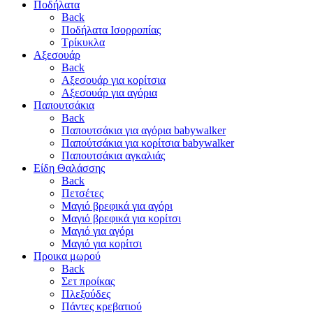
Ποδήλατα
Back
Ποδήλατα Ισορροπίας
Τρίκυκλα
Αξεσουάρ
Back
Αξεσουάρ για κορίτσια
Αξεσουάρ για αγόρια
Παπουτσάκια
Back
Παπουτσάκια για αγόρια babywalker
Παπούτσάκια για κορίτσια babywalker
Παπουτσάκια αγκαλιάς
Είδη Θαλάσσης
Back
Πετσέτες
Μαγιό βρεφικά για αγόρι
Μαγιό βρεφικά για κορίτσι
Μαγιό για αγόρι
Μαγιό για κορίτσι
Προικα μωρού
Back
Σετ προίκας
Πλεξούδες
Πάντες κρεβατιού