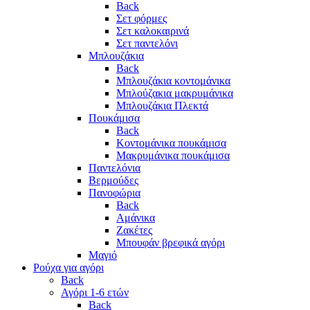
Back
Σετ φόρμες
Σετ καλοκαιρινά
Σετ παντελόνι
Μπλουζάκια
Back
Μπλουζάκια κοντομάνικα
Μπλούζακια μακρυμάνικα
Μπλουζάκια Πλεκτά
Πουκάμισα
Back
Κοντομάνικα πουκάμισα
Μακρυμάνικα πουκάμισα
Παντελόνια
Βερμούδες
Πανοφώρια
Back
Αμάνικα
Ζακέτες
Μπουφάν βρεφικά αγόρι
Μαγιό
Ρούχα για αγόρι
Back
Αγόρι 1-6 ετών
Back