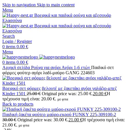
Skip to navigation
Skip to main content
Menu
Search
Login / Register
0
items
0.00
€
Menu
0
items
0.00
€
Αρχική σελίδα
Ρούχα για αγόρι
Αγόρι 1-6 ετών
Παιδικό σετ
φόρμες φούτερ αγόρι λαδί-μαύρο GANG 224603
Βρεφικό σετ φόρμες βελουτέ με ζακετάκι αγόρι γαλάζιο-μπεζ
Kinder 1501
25.00
€
Original price was: 25.00 €.
20.00
€
Η
τρέχουσα τιμή είναι: 20.00 €.
με φπα
Back to products
Παιδική ζακέτα φούτερ μαύρο-εκρού FUNKY 225-309100-2
30.00
€
Original price was: 30.00 €.
21.00
€
Η τρέχουσα τιμή είναι:
21.00 €.
με φπα