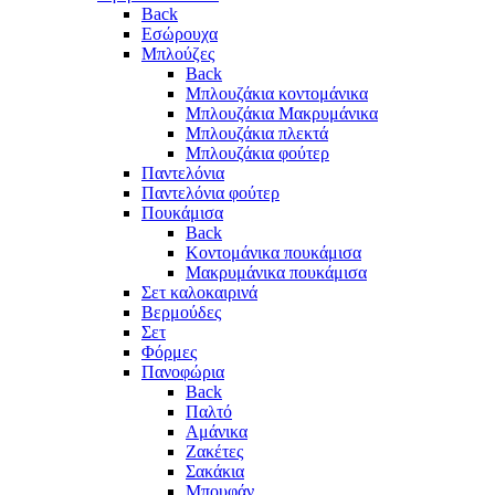
Back
Eσώρουχα
Μπλούζες
Back
Μπλουζάκια κοντομάνικα
Μπλουζάκια Μακρυμάνικα
Μπλουζάκια πλεκτά
Μπλουζάκια φούτερ
Παντελόνια
Παντελόνια φούτερ
Πουκάμισα
Back
Κοντομάνικα πουκάμισα
Μακρυμάνικα πουκάμισα
Σετ καλοκαιρινά
Βερμούδες
Σετ
Φόρμες
Πανοφώρια
Back
Παλτό
Αμάνικα
Ζακέτες
Σακάκια
Μπουφάν