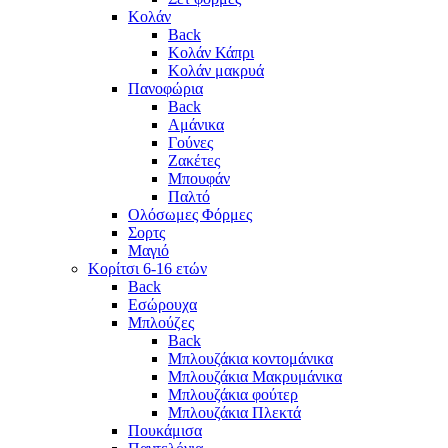
Κολάν
Back
Κολάν Κάπρι
Κολάν μακρυά
Πανοφώρια
Back
Αμάνικα
Γούνες
Ζακέτες
Μπουφάν
Παλτό
Ολόσωμες Φόρμες
Σορτς
Μαγιό
Κορίτσι 6-16 ετών
Back
Εσώρουχα
Μπλούζες
Back
Μπλουζάκια κοντομάνικα
Μπλουζάκια Μακρυμάνικα
Μπλουζάκια φούτερ
Μπλουζάκια Πλεκτά
Πουκάμισα