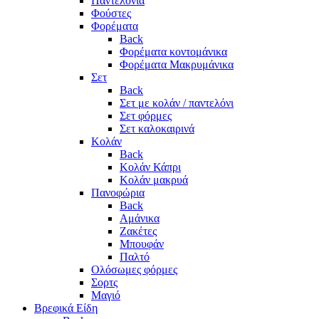
Παντελόνια
Φούστες
Φορέματα
Back
Φορέματα κοντομάνικα
Φορέματα Μακρυμάνικα
Σετ
Back
Σετ με κολάν / παντελόνι
Σετ φόρμες
Σετ καλοκαιρινά
Κολάν
Back
Κολάν Κάπρι
Κολάν μακρυά
Πανοφώρια
Back
Αμάνικα
Ζακέτες
Μπουφάν
Παλτό
Ολόσωμες φόρμες
Σορτς
Μαγιό
Βρεφικά Είδη