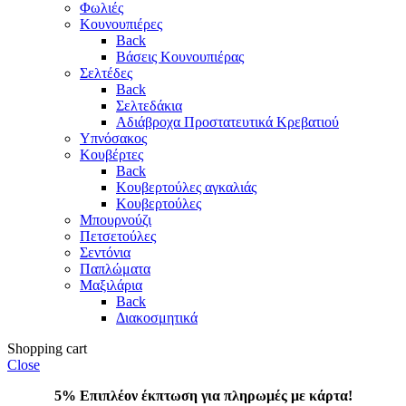
Φωλιές
Κουνουπιέρες
Back
Βάσεις Κουνουπιέρας
Σελτέδες
Back
Σελτεδάκια
Αδιάβροχα Προστατευτικά Κρεβατιού
Υπνόσακος
Κουβέρτες
Back
Κουβερτούλες αγκαλιάς
Κουβερτούλες
Μπουρνούζι
Πετσετούλες
Σεντόνια
Παπλώματα
Μαξιλάρια
Back
Διακοσμητικά
Shopping cart
Close
5% Επιπλέον έκπτωση για πληρωμές με κάρτα!