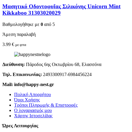
Μασητικό Οδοντοφυΐας Σιλικόνης Unicorn Mint
Kikkaboo 31303020029
Βαθμολογήθηκε με
0
από 5
Άμεση παραλαβή
3.99
€
με φπα
Διεύθυνση:
Πάροδος 6ης Οκτωβρίου 68, Ελασσόνα
Τηλ. Επικοινωνίας:
2493300917-6984456224
Mail: info@happy-nest.gr
Πολική Απορρήτου
Όροι Χρήσης
Τρόποι Πληρωμής & Επιστροφές
Ο λογαριασμός μου
Χάρτης Ιστοσελίδας
Ώρες Λειτουργίας