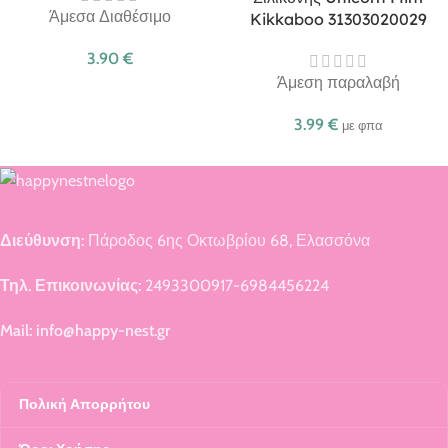
Άμεσα Διαθέσιμο
Kikkaboo 31303020029
3.90
€
Άμεση παραλαβή
3.99
€
με φπα
Διεύθυνση:
Πάροδος 6ης Οκτωβρίου 68, Ελασσόνα
Τηλ. Επικοινωνίας:
2493300917-6984456224
Mail: info@happy-nest.gr
Πολική Απορρήτου