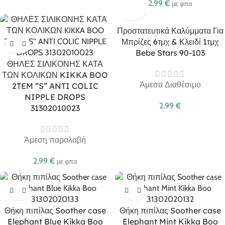
2.99
€
με φπα
Προστατευτικά Καλύμματα Για
Μπρίζες 6τμχ & Κλειδί 1τμχ
Bebe Stars 90-103
ΘΗΛΕΣ ΣΙΛΙΚΟΝΗΣ ΚΑΤΑ
ΤΩΝ ΚΟΛΙΚΩΝ KIKKA BOO
Άμεσα Διαθέσιμο
2TEM ”S” ANTI COLIC
NIPPLE DROPS
2.99
€
31302010023
Άμεση παραλαβή
2.99
€
με φπα
Θήκη πιπίλας Soother case
Θήκη πιπίλας Soother case
Elephant Blue Kikka Boo
Elephant Mint Kikka Boo