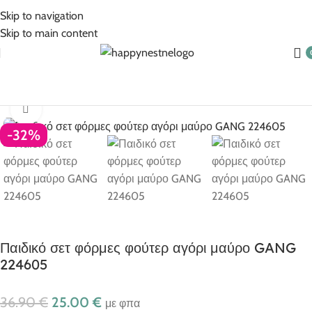
5% Επιπλέον έκπτωση για πληρωμές με κάρτα!
Skip to navigation
Skip to main content
Αρχική σελίδα
Ρούχα για αγόρι
Αγόρι 1-6 ετών
Click to enlarge
-32%
Παιδικό σετ φόρμες φούτερ αγόρι μαύρο GANG
224605
36.90
€
25.00
€
με φπα