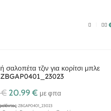
ή σαλοπέτα τζιν για κορίτσι μπλε
 ZBGAP0401_23023
9
€
20.99
€
με φπα
ροϊόντος:
ZBGAP0401_23023