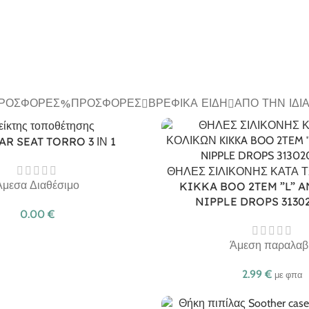
ΠΡΟΣΦΟΡΈΣ
ΠΡΟΣΦΟΡΈΣ
ΒΡΕΦΙΚΆ ΕΊΔΗ
ΑΠΌ ΤΗΝ ΊΔΙ
AR SEAT TORRO 3 ΙΝ 1
ΘΗΛΕΣ ΣΙΛΙΚΟΝΗΣ ΚΑΤΑ 
Άμεσα Διαθέσιμο
KIKKA BOO 2TEM ”L” A
NIPPLE DROPS 3130
0.00
€
Άμεση παραλαβ
2.99
€
με φπα