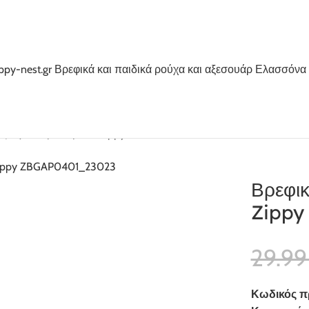
τζιν για κορίτσι μπλε Zippy ZBGAP0401_23023
Βρεφικ
Zippy
29.9
Κωδικός π