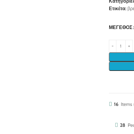
Κατηγορίες
Ετικέτα:
βρε
ΜΈΓΕΘΟΣ
16
Items 
28
Peo