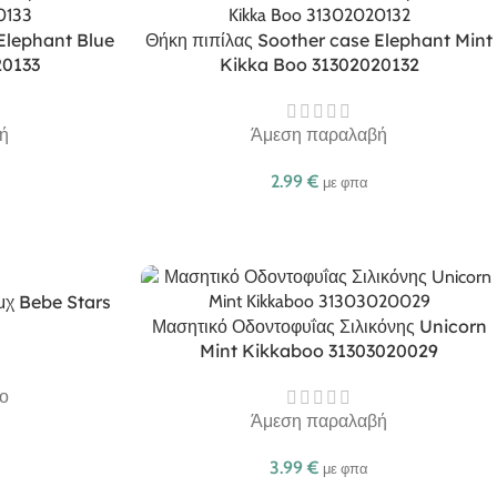
Elephant Blue
Θήκη πιπίλας Soother case Elephant Mint
20133
Kikka Boo 31302020132
ή
Άμεση παραλαβή
2.99
€
με φπα
τμχ Bebe Stars
Μασητικό Οδοντοφυΐας Σιλικόνης Unicorn
Mint Kikkaboo 31303020029
ο
Άμεση παραλαβή
3.99
€
με φπα