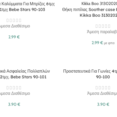
 Καλύμματα Για Μπρίζες 6τμχ
 1τμχ Bebe Stars 90-103
Θήκη πιπίλας Soother case 
Kikka Boo 313020
Άμεσα Διαθέσιμο
Άμεση παραλαβ
2.99
€
2.99
€
με φπα
ικά Ασφαλείας Πολλαπλών
Προστατευτικά Για Γωνίες 4
2τμχ. Bebe Stars 90-101
90-100
Άμεσα Διαθέσιμο
Άμεσα Διαθέσιμ
3.90
€
3.90
€