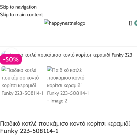
5% Επιπλέον έκπτωση για πληρωμές με κάρτα!
Skip to navigation
Skip to main content
Αρχική σελίδα
Ρούχα για κορίτσι
Κορίτσι 6-16 ετών
Click to enlarge
-50%
Παιδικό κοτλέ πουκάμισο κοντό κορίτσι κεραμιδί
Funky 223-508114-1