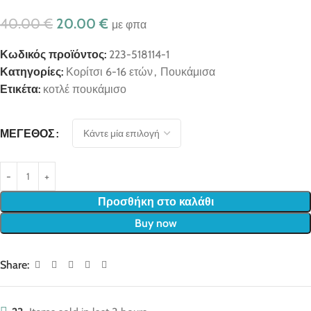
40.00
€
20.00
€
με φπα
Κωδικός προϊόντος:
223-518114-1
Κατηγορίες:
Κορίτσι 6-16 ετών
,
Πουκάμισα
Ετικέτα:
κοτλέ πουκάμισο
ΜΈΓΕΘΟΣ
Προσθήκη στο καλάθι
Buy now
Share: