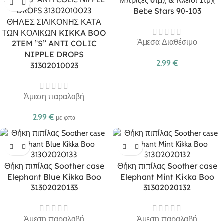
Μπρίζες 6τμχ & Κλειδί 1τμχ
Bebe Stars 90-103
ΘΗΛΕΣ ΣΙΛΙΚΟΝΗΣ ΚΑΤΑ
ΤΩΝ ΚΟΛΙΚΩΝ KIKKA BOO
Άμεσα Διαθέσιμο
2TEM ”S” ANTI COLIC
NIPPLE DROPS
2.99
€
31302010023
Άμεση παραλαβή
2.99
€
με φπα
Θήκη πιπίλας Soother case
Θήκη πιπίλας Soother case
Elephant Blue Kikka Boo
Elephant Mint Kikka Boo
31302020133
31302020132
Άμεση παραλαβή
Άμεση παραλαβή