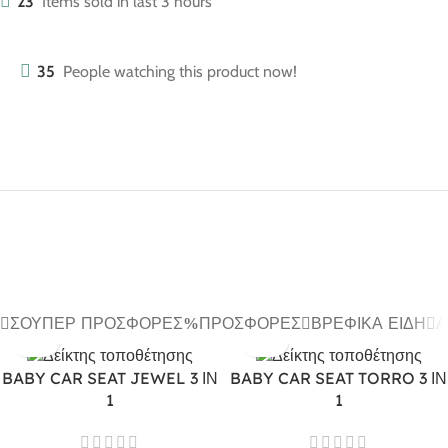
23
Items sold in last 3 hours
35
People watching this product now!
ΣΟΎΠΕΡ ΠΡΟΣΦΟΡΈΣ
ΠΡΟΣΦΟΡΈΣ
ΒΡΕΦΙΚΆ ΕΊΔΗ
Α
BABY CAR SEAT JEWEL 3 ΙΝ
BABY CAR SEAT TORRO 3 ΙΝ
1
1