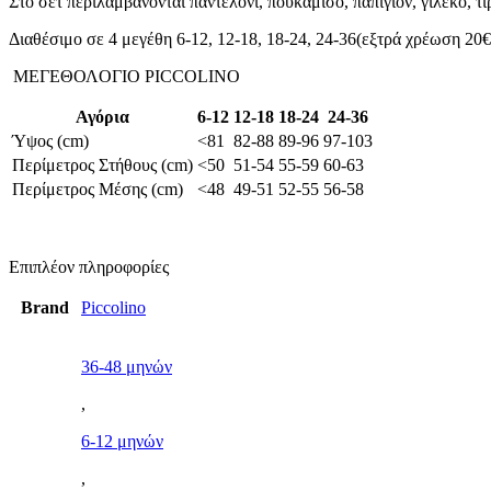
Στο σετ περιλαμβάνονται παντελόνι, πουκάμισο, παπιγιόν, γιλέκο, τι
Διαθέσιμο σε 4 μεγέθη 6-12, 12-18, 18-24, 24-36(εξτρά χρέωση 20€
ΜΕΓΕΘΟΛOΓΙΟ PICCOLINO
Αγόρια
6-12
12-18
18-24
24-36
Ύψος (cm)
<81
82-88
89-96
97-103
Περίμετρος Στήθους (cm)
<50
51-54
55-59
60-63
Περίμετρος Μέσης (cm)
<48
49-51
52-55
56-58
Επιπλέον πληροφορίες
Brand
Piccolino
36-48 μηνών
,
6-12 μηνών
,