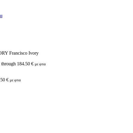
ORY Francisco Ivory
€ through 184.50 €
με φπα
.50 €
με φπα