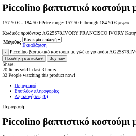
Piccolino βαπτιστικό κοστούμι
157.50
€
–
184.50
€
Price range: 157.50 € through 184.50 €
με φπα
Κωδικός προϊόντος:
AG25S78.IVORY FRANCISCO IVORY
Κατηγ
Μέγεθος
Εκκαθάριση
Piccolino βαπτιστικό κοστούμι με γιλέκο για αγόρι AG25S78.I
Προσθήκη στο καλάθι
Buy now
Share:
20
Items sold in last 3 hours
32
People watching this product now!
Περιγραφή
Επιπλέον πληροφορίες
Αξιολογήσεις (0)
Περιγραφή
Piccolino βαπτιστικό κοστούμι