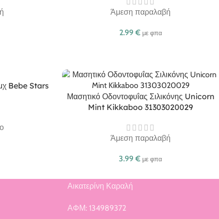
ή
Άμεση παραλαβή
2.99
€
με φπα
τμχ Bebe Stars
Μασητικό Οδοντοφυΐας Σιλικόνης Unicorn
Mint Kikkaboo 31303020029
ο
Άμεση παραλαβή
3.99
€
με φπα
Αικατερίνη Καραλή
ή
ΑΦΜ: 134989372