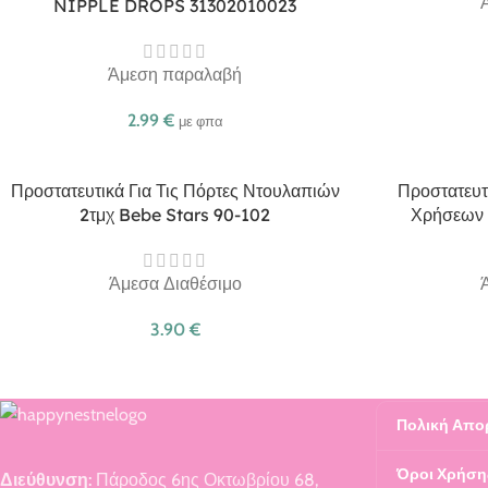
NIPPLE DROPS 31302010023
Άμεση παραλαβή
2.99
€
με φπα
Προστατευτικά Για Τις Πόρτες Ντουλαπιών
Προστατευτ
2τμχ Bebe Stars 90-102
Χρήσεων 
Άμεσα Διαθέσιμο
3.90
€
Πολική Απο
Όροι Χρήση
Διεύθυνση:
Πάροδος 6ης Οκτωβρίου 68,