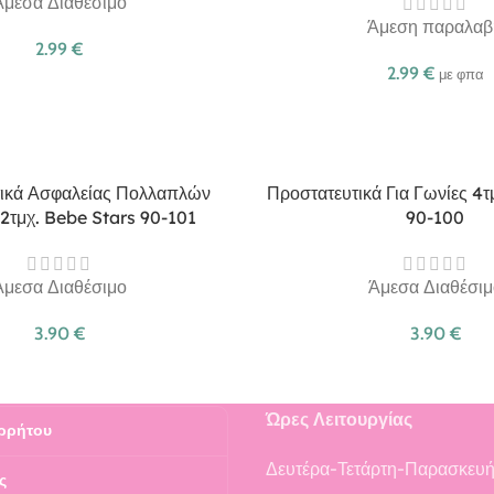
Άμεσα Διαθέσιμο
Άμεση παραλαβ
2.99
€
2.99
€
με φπα
ικά Ασφαλείας Πολλαπλών
Προστατευτικά Για Γωνίες 4
2τμχ. Bebe Stars 90-101
90-100
Άμεσα Διαθέσιμο
Άμεσα Διαθέσιμ
3.90
€
3.90
€
Ώρες Λειτουργίας
ρρήτου
Δευτέρα-Τετάρτη-Παρασκευ
ς