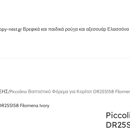
ΣΗΣ
Piccolino Βαπτιστικό Φόρεμα για Κορίτσι DR25S158 Filomen
Piccol
DR25S