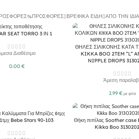
ΠΡΟΣΦΟΡΈΣ
ΠΡΟΣΦΟΡΈΣ
ΒΡΕΦΙΚΆ ΕΊΔΗ
ΑΠΌ ΤΗΝ ΊΔΙ
AR SEAT TORRO 3 ΙΝ 1
ΘΗΛΕΣ ΣΙΛΙΚΟΝΗΣ ΚΑΤΑ 
Άμεσα Διαθέσιμο
KIKKA BOO 2TEM ”L” A
NIPPLE DROPS 3130
0.00
€
Άμεση παραλαβ
2.99
€
με φπα
 Καλύμματα Για Μπρίζες 6τμχ
 1τμχ Bebe Stars 90-103
Θήκη πιπίλας Soother case 
Kikka Boo 313020