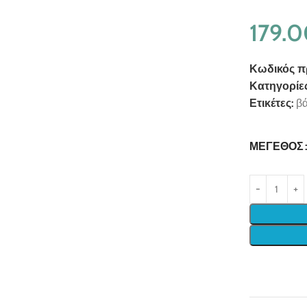
179.
Κωδικός π
Κατηγορίες
Ετικέτες:
βά
ΜΈΓΕΘΟΣ