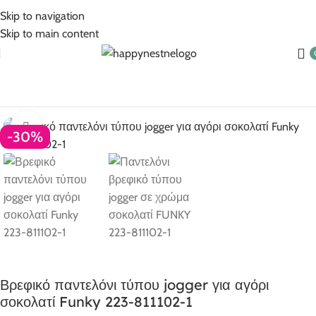
5% Επιπλέον έκπτωση για πληρωμές με κάρτα!
Skip to navigation
Skip to main content
Αρχική σελίδα
Βρεφικά
Βρεφικά για αγόρι
Click to enlarge
-30%
Βρεφικό παντελόνι τύπου jogger για αγόρι
σοκολατί Funky 223-811102-1