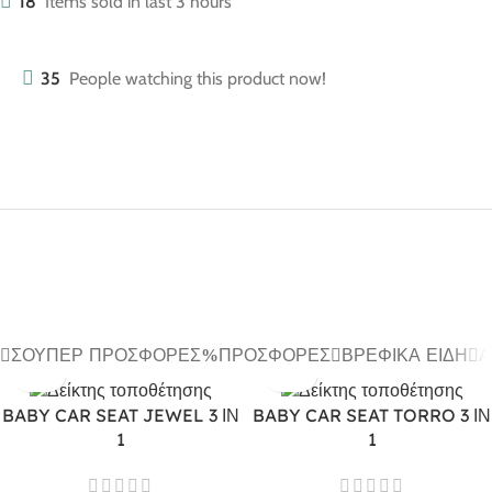
18
Items sold in last 3 hours
35
People watching this product now!
ΣΟΎΠΕΡ ΠΡΟΣΦΟΡΈΣ
ΠΡΟΣΦΟΡΈΣ
ΒΡΕΦΙΚΆ ΕΊΔΗ
Α
BABY CAR SEAT JEWEL 3 ΙΝ
BABY CAR SEAT TORRO 3 ΙΝ
1
1