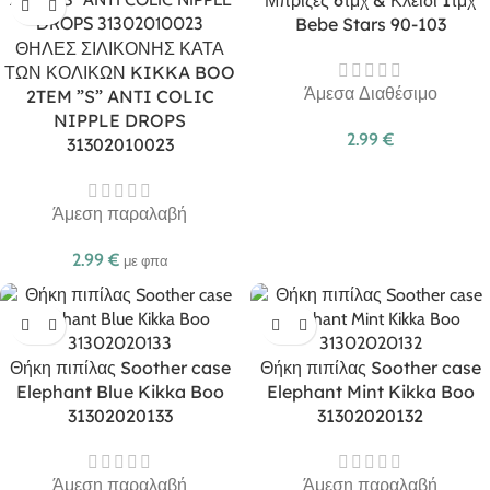
Μπρίζες 6τμχ & Κλειδί 1τμχ
Bebe Stars 90-103
ΘΗΛΕΣ ΣΙΛΙΚΟΝΗΣ ΚΑΤΑ
ΤΩΝ ΚΟΛΙΚΩΝ KIKKA BOO
Άμεσα Διαθέσιμο
2TEM ”S” ANTI COLIC
NIPPLE DROPS
2.99
€
31302010023
Άμεση παραλαβή
2.99
€
με φπα
Θήκη πιπίλας Soother case
Θήκη πιπίλας Soother case
Elephant Blue Kikka Boo
Elephant Mint Kikka Boo
31302020133
31302020132
Άμεση παραλαβή
Άμεση παραλαβή