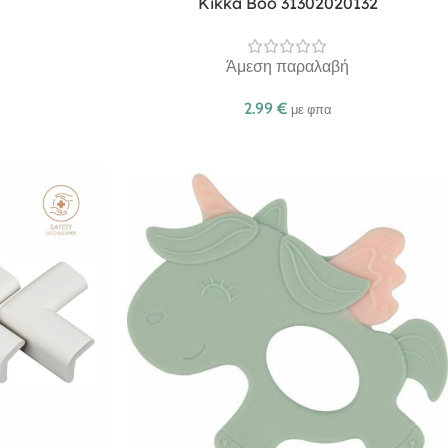
Kikka Boo 31302020132
Άμεση παραλαβή
2.99
€
με φπα