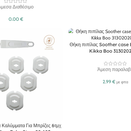
Άμεσα Διαθέσιμο
0.00
€
Θήκη πιπίλας Soother case 
Kikka Boo 313020
Άμεση παραλαβ
2.99
€
με φπα
 Καλύμματα Για Μπρίζες 6τμχ