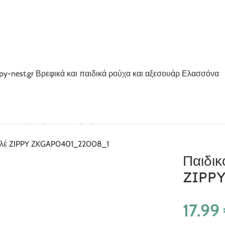
τελόνι τζιν κορίτσι σκούρο μπλέ ZIPPY ZKGAP0401_22008_1
Παιδικ
ZIPPY
17.99