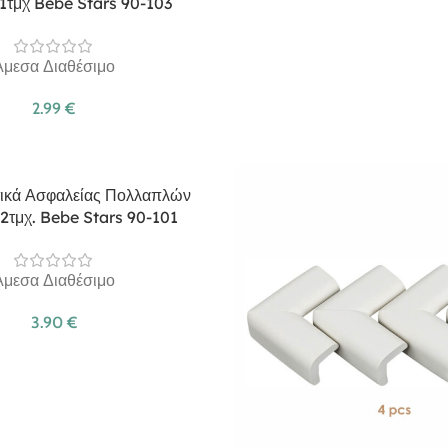
 1τμχ Bebe Stars 90-103
Άμεσα Διαθέσιμο
2.99
€
ικά Ασφαλείας Πολλαπλών
2τμχ. Bebe Stars 90-101
Άμεσα Διαθέσιμο
3.90
€