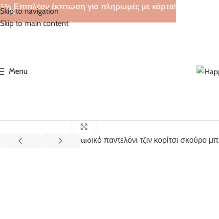
5% Επιπλέον έκπτωση για πληρωμές με κάρτα!
Skip to navigation
Skip to main content
Menu
Αρχική σελίδα
Ρούχα για κορίτσι
Κορίτσι 1-6 ετών
Παιδικό παν
Click to enlarge