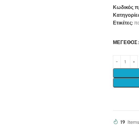
Κωδικός π
Κατηγορίες
Ετικέτες:
πα
ΜΈΓΕΘΟΣ
19
Items