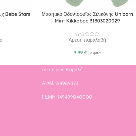
τμχ Bebe Stars
Μασητικό Οδοντοφυΐας Σιλικόνης Unicorn
Mint Kikkaboo 31303020029
ο
Άμεση παραλαβή
3.99
€
με φπα
Αικατερίνη Καραλή
ή
ΑΦΜ: 134989372
ΓΕΜΗ: 149499040000