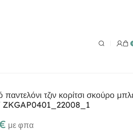
ό παντελόνι τζιν κορίτσι σκούρο μπλ
 ZKGAP0401_22008_1
€
με φπα