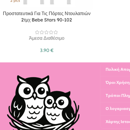
Προστατευτικά Για Τις Πόρτες Ντουλαπιών
2τμχ Bebe Stars 90-102
Άμεσα Διαθέσιμο
3.90
€
Πολική Απο
Όροι Χρήση
Τρόποι Πλη
Ο λογαριασ
Χάρτης Ιστο