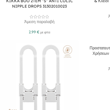
KIKKA BOO 2TEM ”S” ANTI COLIC
& Κλειδί
NIPPLE DROPS 31302010023
Άμεση παραλαβή
2.99
€
με φπα
Προστατευτ
Χρήσεων 