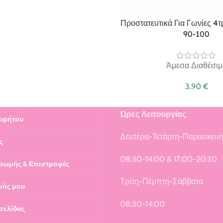
Προστατευτικά Για Γωνίες 4
90-100
Άμεσα Διαθέσιμ
3.90
€
Ώρες Λειτουργίας
ρρήτου
Δευτέρα-Τετάρτη-Παρασκευ
ς
08:30-14:00 & 17:00-20:30
ρωμής & Επιστροφές
Τρίτη-Πέμπτη-Σάββατο
μός μου
08:30-14:00
σελίδας