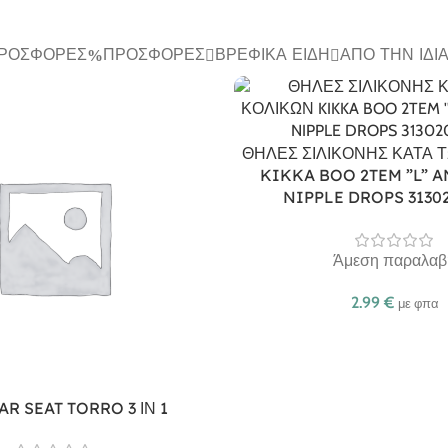
ΠΡΟΣΦΟΡΈΣ
ΠΡΟΣΦΟΡΈΣ
ΒΡΕΦΙΚΆ ΕΊΔΗ
ΑΠΌ ΤΗΝ ΊΔΙ
ΘΗΛΕΣ ΣΙΛΙΚΟΝΗΣ ΚΑΤΑ 
KIKKA BOO 2TEM ”L” A
NIPPLE DROPS 3130
Άμεση παραλαβ
2.99
€
με φπα
AR SEAT TORRO 3 ΙΝ 1