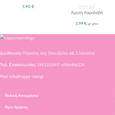
3.90
€
Άμεση παραλαβή
3.99
€
με φπα
Διεύθυνση:
Πάροδος 6ης Οκτωβρίου 68, Ελασσόνα
Τηλ. Επικοινωνίας:
2493300917-6984456224
Mail: info@happy-nest.gr
Πολική Απορρήτου
Όροι Χρήσης