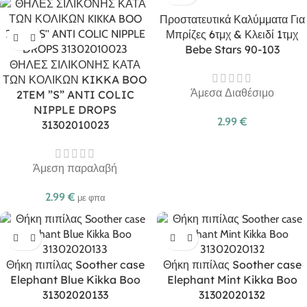
Προστατευτικά Καλύμματα Για
Μπρίζες 6τμχ & Κλειδί 1τμχ
Bebe Stars 90-103
ΘΗΛΕΣ ΣΙΛΙΚΟΝΗΣ ΚΑΤΑ
ΤΩΝ ΚΟΛΙΚΩΝ KIKKA BOO
Άμεσα Διαθέσιμο
2TEM ”S” ANTI COLIC
NIPPLE DROPS
2.99
€
31302010023
Άμεση παραλαβή
2.99
€
με φπα
Θήκη πιπίλας Soother case
Θήκη πιπίλας Soother case
Elephant Blue Kikka Boo
Elephant Mint Kikka Boo
31302020133
31302020132