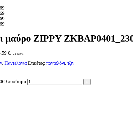
γόρι μαύρο ZIPPY ZKBAP0401_23
.59 €.
με φπα
ν
,
Παντελόνια
Ετικέτες:
παντελόνι
,
τζιν
3069 ποσότητα