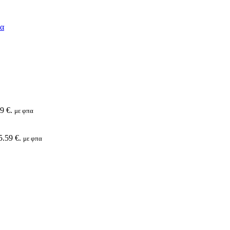
9 €.
με φπα
5.59 €.
με φπα