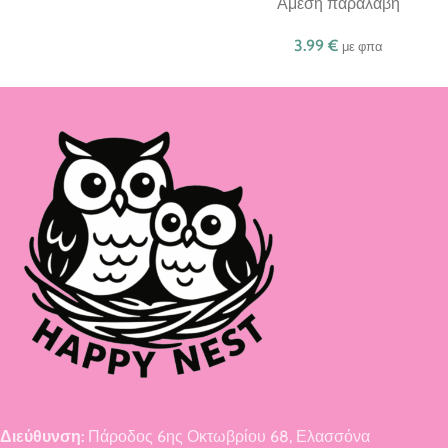
Άμεση παραλαβή
3.99
€
με φπα
Διεύθυνση:
Πάροδος 6ης Οκτωβρίου 68, Ελασσόνα