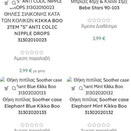
Μπρίζες 6τμχ & Κλειδί 1τμχ
Bebe Stars 90-103
ΘΗΛΕΣ ΣΙΛΙΚΟΝΗΣ ΚΑΤΑ
ΤΩΝ ΚΟΛΙΚΩΝ KIKKA BOO
Άμεσα Διαθέσιμο
2TEM ”S” ANTI COLIC
NIPPLE DROPS
2.99
€
31302010023
Άμεση παραλαβή
2.99
€
με φπα
Θήκη πιπίλας Soother case
Θήκη πιπίλας Soother case
Elephant Blue Kikka Boo
Elephant Mint Kikka Boo
31302020133
31302020132
Άμεση παραλαβή
Άμεση παραλαβή