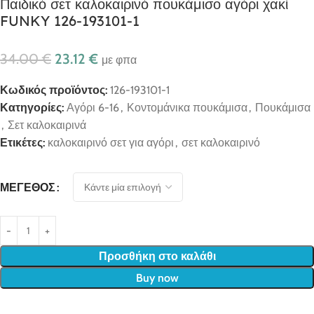
Παιδικό σετ καλοκαιρινό πουκάμισο αγόρι χακί
FUNKY 126-193101-1
34.00
€
23.12
€
με φπα
Κωδικός προϊόντος:
126-193101-1
Κατηγορίες:
Αγόρι 6-16
,
Κοντομάνικα πουκάμισα
,
Πουκάμισα
,
Σετ καλοκαιρινά
Ετικέτες:
καλοκαιρινό σετ για αγόρι
,
σετ καλοκαιρινό
ΜΈΓΕΘΟΣ
Προσθήκη στο καλάθι
Buy now