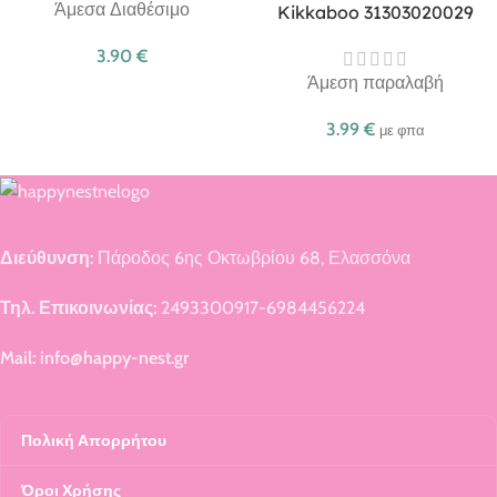
Άμεσα Διαθέσιμο
Kikkaboo 31303020029
3.90
€
Άμεση παραλαβή
3.99
€
με φπα
Διεύθυνση:
Πάροδος 6ης Οκτωβρίου 68, Ελασσόνα
Τηλ. Επικοινωνίας:
2493300917-6984456224
Mail: info@happy-nest.gr
Πολική Απορρήτου
Όροι Χρήσης