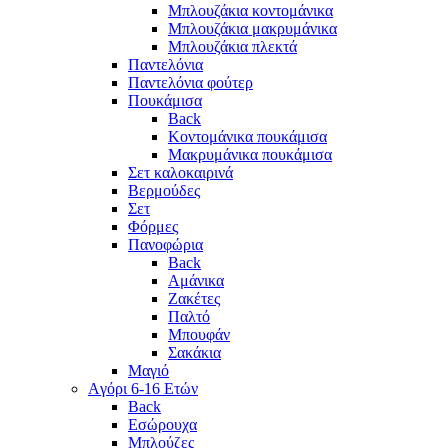
Μπλουζάκια κοντομάνικα
Μπλουζάκια μακρυμάνικα
Μπλουζάκια πλεκτά
Παντελόνια
Παντελόνια φούτερ
Πουκάμισα
Back
Κοντομάνικα πουκάμισα
Μακρυμάνικα πουκάμισα
Σετ καλοκαιρινά
Βερμούδες
Σετ
Φόρμες
Πανοφώρια
Back
Αμάνικα
Ζακέτες
Παλτό
Μπουφάν
Σακάκια
Μαγιό
Aγόρι 6-16 Ετών
Back
Eσώρουχα
Μπλούζες