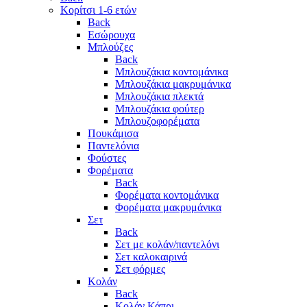
Κορίτσι 1-6 ετών
Back
Εσώρουχα
Μπλούζες
Back
Μπλουζάκια κοντομάνικα
Μπλουζάκια μακρυμάνικα
Μπλουζάκια πλεκτά
Μπλουζάκια φούτερ
Μπλουζοφορέματα
Πουκάμισα
Παντελόνια
Φούστες
Φορέματα
Back
Φορέματα κοντομάνικα
Φορέματα μακρυμάνικα
Σετ
Back
Σετ με κολάν/παντελόνι
Σετ καλοκαιρινά
Σετ φόρμες
Κολάν
Back
Κολάν Κάπρι