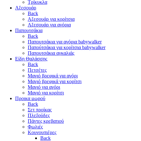
Τρίκυκλα
Αξεσουάρ
Back
Αξεσουάρ για κορίτσια
Αξεσουάρ για αγόρια
Παπουτσάκια
Back
Παπουτσάκια για αγόρια babywalker
Παπούτσάκια για κορίτσια babywalker
Παπουτσάκια αγκαλιάς
Είδη Θαλάσσης
Back
Πετσέτες
Μαγιό βρεφικά για αγόρι
Μαγιό βρεφικά για κορίτσι
Μαγιό για αγόρι
Μαγιό για κορίτσι
Προικα μωρού
Back
Σετ προίκας
Πλεξούδες
Πάντες κρεβατιού
Φωλιές
Κουνουπιέρες
Back