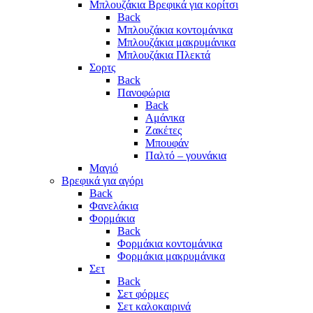
Μπλουζάκια Βρεφικά για κορίτσι
Back
Μπλουζάκια κοντομάνικα
Μπλουζάκια μακρυμάνικα
Μπλουζάκια Πλεκτά
Σορτς
Back
Πανοφώρια
Back
Αμάνικα
Ζακέτες
Μπουφάν
Παλτό – γουνάκια
Μαγιό
Βρεφικά για αγόρι
Back
Φανελάκια
Φορμάκια
Back
Φορμάκια κοντομάνικα
Φορμάκια μακρυμάνικα
Σετ
Back
Σετ φόρμες
Σετ καλοκαιρινά