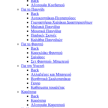
Back
Αξεσουάρ Κρεβατιού
Για το Παιχνίδι
Back
Αυτοκινητάκια-Περπατούρες
Γυμναστήρια-Χαλάκια Δραστηριοτήτων
Μαλακά Παιχνίδια
Μουσικά Παιχνίδια
Παιδικές Σκηνές
Καλάθια Παιχνιδιών
Για το Φαγητό
Back
Καρεκλάκι Φαγητού
Σαλιάρες
Σετ Φαγητού- Μπιμπερό
Για την Υγιεινή
Back
Αλλαξιέρες και Μπανιερό
Βοηθητικά Σκαλοπατάκια
Γιογιο
Καθίσματα τουαλέτας
Καρότσια
Back
Καρότσια
Αξεσουάρ Καροτσιού