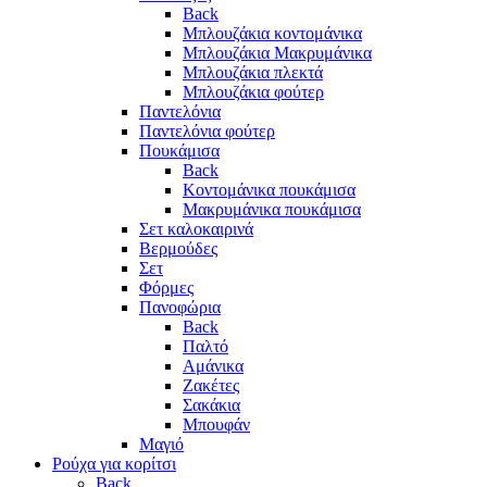
Back
Μπλουζάκια κοντομάνικα
Μπλουζάκια Μακρυμάνικα
Μπλουζάκια πλεκτά
Μπλουζάκια φούτερ
Παντελόνια
Παντελόνια φούτερ
Πουκάμισα
Back
Κοντομάνικα πουκάμισα
Μακρυμάνικα πουκάμισα
Σετ καλοκαιρινά
Βερμούδες
Σετ
Φόρμες
Πανοφώρια
Back
Παλτό
Αμάνικα
Ζακέτες
Σακάκια
Μπουφάν
Μαγιό
Ρούχα για κορίτσι
Back