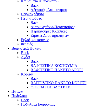
Καθίσματα Αυτοκινήτου
Back
Αξεσουάρ Αυτοκινήτου
Παρκοκρέβατα
Περπατούρες
Back
Αυτοκινητάκια-Περπατούρες
Περπατούρες Κλασικές
Στράτες Δραστηριοτήτων
Ρηλάξ και κούνιες
Φωλιές
Βαπτιστικά Πακέτα
Back
Αγόρι
Back
ΒΑΦΤΙΣΤΙΚΑ ΚΟΣΤΟΥΜΙΑ
ΒΑΦΤΙΣΤΙΚΟ ΠΑΚΕΤΟ ΑΓΟΡΙ
Κορίτσι
Back
ΒΑΠΤΙΣΤΙΚΟ ΠΑΚΕΤΟ ΚΟΡΙΤΣΙ
ΦΟΡΕΜΑΤΑ ΒΑΦΤΙΣΗΣ
Πατίνια
Ποδήλατα
Back
Ποδήλατα Ισορροπίας