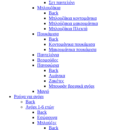
Σετ παντελόνι
Μπλουζάκια
Back
Μπλουζάκια κοντομάνικα
Μπλούζακια μακρυμάνικα
Μπλουζάκια Πλεκτά
Πουκάμισα
Back
Κοντομάνικα πουκάμισα
Μακρυμάνικα πουκάμισα
Παντελόνια
Βερμούδες
Πανοφώρια
Back
Αμάνικα
Ζακέτες
Μπουφάν βρεφικά αγόρι
Μαγιό
Ρούχα για αγόρι
Back
Αγόρι 1-6 ετών
Back
Εσώρουχα
Μπλούζες
Back