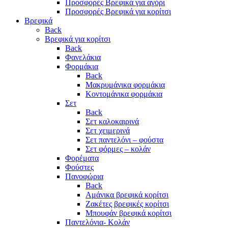
Προσφορές Βρεφικά για αγόρι
Προσφορές Βρεφικά για κορίτσι
Βρεφικά
Back
Βρεφικά για κορίτσι
Back
Φανελάκια
Φορμάκια
Back
Μακρυμάνικα φορμάκια
Κοντομάνικα φορμάκια
Σετ
Back
Σετ καλοκαιρινά
Σετ χειμερινά
Σετ παντελόνι – φούστα
Σετ φόρμες – κολάν
Φορέματα
Φούστες
Πανοφώρια
Back
Αμάνικα βρεφικά κορίτσι
Ζακέτες βρεφικές κορίτσι
Μπουφάν βρεφικά κορίτσι
Παντελόνια- Κολάν