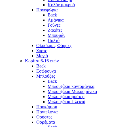
Κολάν μακρυά
Πανοφώρια
Back
Αμάνικα
Γούνες
Ζακέτες
Μπουφάν
Παλτό
Ολόσωμες Φόρμες
Σορτς
Μαγιό
Κορίτσι 6-16 ετών
Back
Εσώρουχα
Μπλούζες
Back
Μπλουζάκια κοντομάνικα
Μπλουζάκια Μακρυμάνικα
Μπλουζάκια φούτερ
Μπλουζάκια Πλεκτά
Πουκάμισα
Παντελόνια
Φούστες
Φορέματα