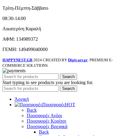
Τρίτη-Πέμπτη-Σάββατο
08:30-14:00
Αικατερίνη Καραλή
ΑΦΜ: 134989372
ΓΕΜΗ: 149499040000
HAPPYNEST.GR
2024 CREATED BY
Digit-art.gr
. PREMIUM E-
COMMERCE SOLUTIONS.
Search
Start typing to see products you are looking for.
Search
Άρχική
Προσφορές
HOT
Back
Προσφορές Αγόρι
Προσφορές Κορίτσι
Προσφορές Βρεφικά
Back