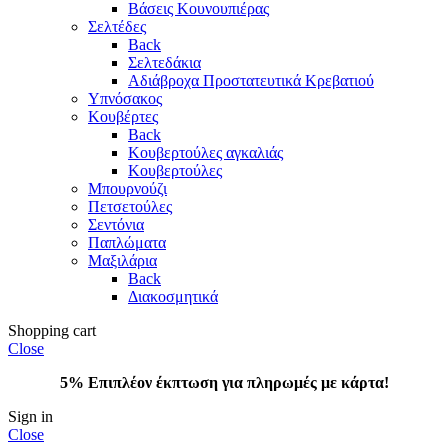
Βάσεις Κουνουπιέρας
Σελτέδες
Back
Σελτεδάκια
Αδιάβροχα Προστατευτικά Κρεβατιού
Υπνόσακος
Κουβέρτες
Back
Κουβερτούλες αγκαλιάς
Κουβερτούλες
Μπουρνούζι
Πετσετούλες
Σεντόνια
Παπλώματα
Μαξιλάρια
Back
Διακοσμητικά
Shopping cart
Close
5% Επιπλέον έκπτωση για πληρωμές με κάρτα!
Sign in
Close