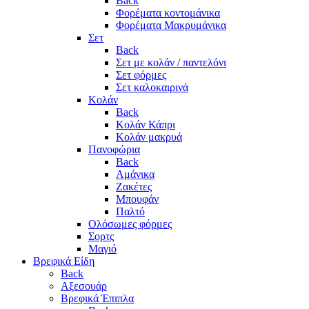
Back
Φορέματα κοντομάνικα
Φορέματα Μακρυμάνικα
Σετ
Back
Σετ με κολάν / παντελόνι
Σετ φόρμες
Σετ καλοκαιρινά
Κολάν
Back
Κολάν Κάπρι
Κολάν μακρυά
Πανοφώρια
Back
Αμάνικα
Ζακέτες
Μπουφάν
Παλτό
Ολόσωμες φόρμες
Σορτς
Μαγιό
Βρεφικά Είδη
Back
Αξεσουάρ
Βρεφικά Έπιπλα