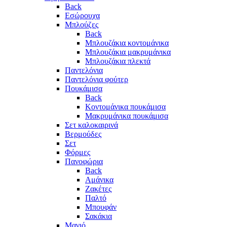
Back
Εσώρουχα
Μπλούζες
Back
Μπλουζάκια κοντομάνικα
Μπλουζάκια μακρυμάνικα
Μπλουζάκια πλεκτά
Παντελόνια
Παντελόνια φούτερ
Πουκάμισα
Back
Κοντομάνικα πουκάμισα
Μακρυμάνικα πουκάμισα
Σετ καλοκαιρινά
Βερμούδες
Σετ
Φόρμες
Πανοφώρια
Back
Αμάνικα
Ζακέτες
Παλτό
Μπουφάν
Σακάκια
Μαγιό