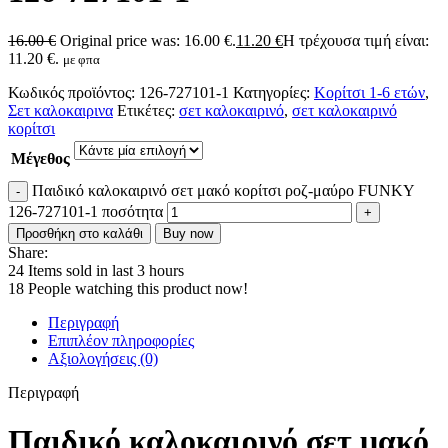
16.00
€
Original price was: 16.00 €.
11.20
€
Η τρέχουσα τιμή είναι:
11.20 €.
με φπα
Κωδικός προϊόντος:
126-727101-1
Κατηγορίες:
Κορίτσι 1-6 ετών
,
Σετ καλοκαιρινα
Ετικέτες:
σετ καλοκαιρινό
,
σετ καλοκαιρινό
κορίτσι
Μέγεθος
Παιδικό καλοκαιρινό σετ μακό κορίτσι ροζ-μαύρο FUNKY
126-727101-1 ποσότητα
Προσθήκη στο καλάθι
Buy now
Share:
24
Items sold in last 3 hours
18
People watching this product now!
Περιγραφή
Επιπλέον πληροφορίες
Αξιολογήσεις (0)
Περιγραφή
Παιδικό καλοκαιρινό σετ μακό