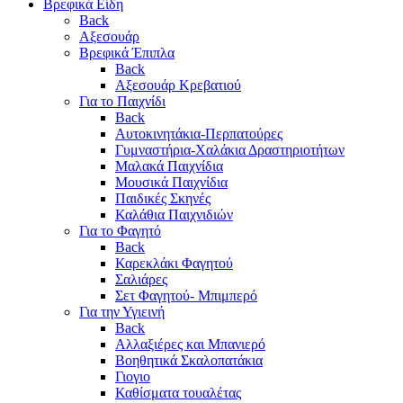
Βρεφικά Είδη
Back
Αξεσουάρ
Βρεφικά Έπιπλα
Back
Αξεσουάρ Κρεβατιού
Για το Παιχνίδι
Back
Αυτοκινητάκια-Περπατούρες
Γυμναστήρια-Χαλάκια Δραστηριοτήτων
Μαλακά Παιχνίδια
Μουσικά Παιχνίδια
Παιδικές Σκηνές
Καλάθια Παιχνιδιών
Για το Φαγητό
Back
Καρεκλάκι Φαγητού
Σαλιάρες
Σετ Φαγητού- Μπιμπερό
Για την Υγιεινή
Back
Αλλαξιέρες και Μπανιερό
Βοηθητικά Σκαλοπατάκια
Γιογιο
Καθίσματα τουαλέτας