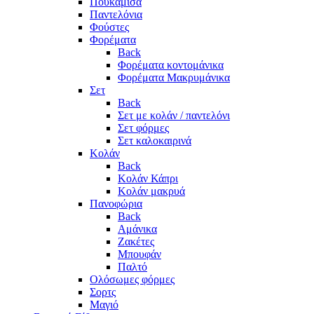
Πουκάμισα
Παντελόνια
Φούστες
Φορέματα
Back
Φορέματα κοντομάνικα
Φορέματα Μακρυμάνικα
Σετ
Back
Σετ με κολάν / παντελόνι
Σετ φόρμες
Σετ καλοκαιρινά
Κολάν
Back
Κολάν Κάπρι
Κολάν μακρυά
Πανοφώρια
Back
Αμάνικα
Ζακέτες
Μπουφάν
Παλτό
Ολόσωμες φόρμες
Σορτς
Μαγιό