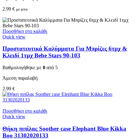
2.99
€
με φπα
Προσθήκη στο καλάθι
Quick view
Προστατευτικά Καλύμματα Για Μπρίζες 6τμχ &
Κλειδί 1τμχ Bebe Stars 90-103
Βαθμολογήθηκε με
0
από 5
Άμεση παραλαβή
2.99
€
Προσθήκη στο καλάθι
Quick view
Θήκη πιπίλας Soother case Elephant Blue Kikka
Boo 31302020133