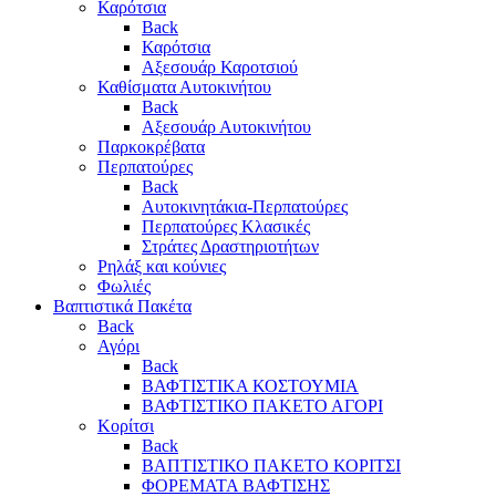
Καρότσια
Back
Καρότσια
Αξεσουάρ Καροτσιού
Καθίσματα Αυτοκινήτου
Back
Αξεσουάρ Αυτοκινήτου
Παρκοκρέβατα
Περπατούρες
Back
Αυτοκινητάκια-Περπατούρες
Περπατούρες Κλασικές
Στράτες Δραστηριοτήτων
Ρηλάξ και κούνιες
Φωλιές
Βαπτιστικά Πακέτα
Back
Αγόρι
Back
ΒΑΦΤΙΣΤΙΚΑ ΚΟΣΤΟΥΜΙΑ
ΒΑΦΤΙΣΤΙΚΟ ΠΑΚΕΤΟ ΑΓΟΡΙ
Κορίτσι
Back
ΒΑΠΤΙΣΤΙΚΟ ΠΑΚΕΤΟ ΚΟΡΙΤΣΙ
ΦΟΡΕΜΑΤΑ ΒΑΦΤΙΣΗΣ