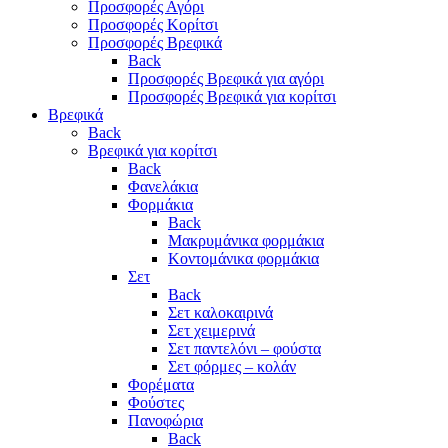
Προσφορές Αγόρι
Προσφορές Κορίτσι
Προσφορές Βρεφικά
Back
Προσφορές Βρεφικά για αγόρι
Προσφορές Βρεφικά για κορίτσι
Βρεφικά
Back
Βρεφικά για κορίτσι
Back
Φανελάκια
Φορμάκια
Back
Μακρυμάνικα φορμάκια
Κοντομάνικα φορμάκια
Σετ
Back
Σετ καλοκαιρινά
Σετ χειμερινά
Σετ παντελόνι – φούστα
Σετ φόρμες – κολάν
Φορέματα
Φούστες
Πανοφώρια
Back