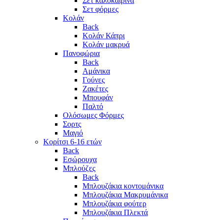
Σετ καλοκαιρινά
Σετ φόρμες
Κολάν
Back
Κολάν Κάπρι
Κολάν μακρυά
Πανοφώρια
Back
Αμάνικα
Γούνες
Ζακέτες
Μπουφάν
Παλτό
Ολόσωμες Φόρμες
Σορτς
Μαγιό
Κορίτσι 6-16 ετών
Back
Εσώρουχα
Μπλούζες
Back
Μπλουζάκια κοντομάνικα
Μπλουζάκια Μακρυμάνικα
Μπλουζάκια φούτερ
Μπλουζάκια Πλεκτά