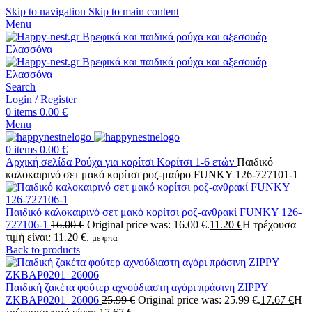
Skip to navigation
Skip to main content
Menu
Search
Login / Register
0
items
0.00
€
Menu
0
items
0.00
€
Αρχική σελίδα
Ρούχα για κορίτσι
Κορίτσι 1-6 ετών
Παιδικό
καλοκαιρινό σετ μακό κορίτσι ροζ-μαύρο FUNKY 126-727101-1
Παιδικό καλοκαιρινό σετ μακό κορίτσι ροζ-ανθρακί FUNKY 126-
727106-1
16.00
€
Original price was: 16.00 €.
11.20
€
Η τρέχουσα
τιμή είναι: 11.20 €.
με φπα
Back to products
Παιδική ζακέτα φούτερ αχνούδιαστη αγόρι πράσινη ZIPPY
ZKBAP0201_26006
25.99
€
Original price was: 25.99 €.
17.67
€
Η