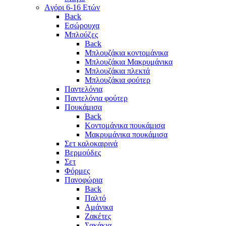
Aγόρι 6-16 Ετών
Back
Eσώρουχα
Μπλούζες
Back
Μπλουζάκια κοντομάνικα
Μπλουζάκια Μακρυμάνικα
Μπλουζάκια πλεκτά
Μπλουζάκια φούτερ
Παντελόνια
Παντελόνια φούτερ
Πουκάμισα
Back
Κοντομάνικα πουκάμισα
Μακρυμάνικα πουκάμισα
Σετ καλοκαιρινά
Βερμούδες
Σετ
Φόρμες
Πανοφώρια
Back
Παλτό
Αμάνικα
Ζακέτες
Σακάκια