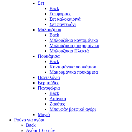
Σετ
Back
Σετ φόρμες
Σετ καλοκαιρινά
Σετ παντελόνι
Μπλουζάκια
Back
Μπλουζάκια κοντομάνικα
Μπλούζακια μακρυμάνικα
Μπλουζάκια Πλεκτά
Πουκάμισα
Back
Κοντομάνικα πουκάμισα
Μακρυμάνικα πουκάμισα
Παντελόνια
Βερμούδες
Πανοφώρια
Back
Αμάνικα
Ζακέτες
Μπουφάν βρεφικά αγόρι
Μαγιό
Ρούχα για αγόρι
Back
Αγόρι 1-6 ετών