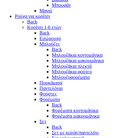
Μπουφάν
Μαγιό
Ρούχα για κορίτσι
Back
Κορίτσι 1-6 ετών
Back
Εσώρουχα
Μπλούζες
Back
Μπλουζάκια κοντομάνικα
Μπλουζάκια μακρυμάνικα
Μπλουζάκια πλεκτά
Μπλουζάκια φούτερ
Μπλουζοφορέματα
Πουκάμισα
Παντελόνια
Φούστες
Φορέματα
Back
Φορέματα κοντομάνικα
Φορέματα μακρυμάνικα
Σετ
Back
Σετ με κολάν/παντελόνι