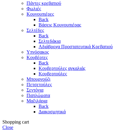
Πάντες κρεβατιού
Φωλιές
Κουνουπιέρες
Back
Βάσεις Κουνουπιέρας
Σελτέδες
Back
Σελτεδάκια
Αδιάβροχα Προστατευτικά Κρεβατιού
Υπνόσακος
Κουβέρτες
Back
Κουβερτούλες αγκαλιάς
Κουβερτούλες
Μπουρνούζι
Πετσετούλες
Σεντόνια
Παπλώματα
Μαξιλάρια
Back
Διακοσμητικά
Shopping cart
Close