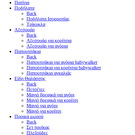
Πατίνια
Ποδήλατα
Back
Ποδήλατα Ισορροπίας
Τρίκυκλα
Αξεσουάρ
Back
Αξεσουάρ για κορίτσια
Αξεσουάρ για αγόρια
Παπουτσάκια
Back
Παπουτσάκια για αγόρια babywalker
Παπούτσάκια για κορίτσια babywalker
Παπουτσάκια αγκαλιάς
Είδη Θαλάσσης
Back
Πετσέτες
Μαγιό βρεφικά για αγόρι
Μαγιό βρεφικά για κορίτσι
Μαγιό για αγόρι
Μαγιό για κορίτσι
Προικα μωρού
Back
Σετ προίκας
Πλεξούδες