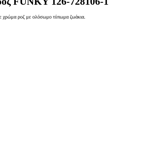
ροζ FUNKY 126-728106-1
 σε χρώμα ροζ με ολόσωμο τύπωμα ζωάκια.