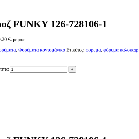
ροζ FUNKY 126-728106-1
.20 €.
με φπα
ορέματα
,
Φορέματα κοντομάνικα
Ετικέτες:
φορεμα
,
φόρεμα καλοκαιρ
τητα