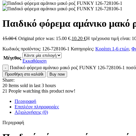
Παιδικό φόρεμα αμάνικο μακό 
15.00
€
Original price was: 15.00 €.
10.20
€
Η τρέχουσα τιμή είναι: 10
Κωδικός προϊόντος:
126-728106-1
Κατηγορίες:
Κορίτσι 1-6 ετών
,
Φ
Μέγεθος
Εκκαθάριση
Παιδικό φόρεμα αμάνικο μακό ροζ FUNKY 126-728106-1 ποσό
Προσθήκη στο καλάθι
Buy now
Share:
20
Items sold in last 3 hours
21
People watching this product now!
Περιγραφή
Επιπλέον πληροφορίες
Αξιολογήσεις (0)
Περιγραφή