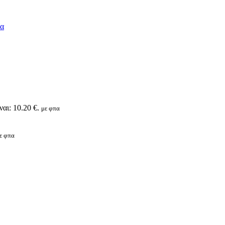
αι: 10.20 €.
με φπα
ε φπα