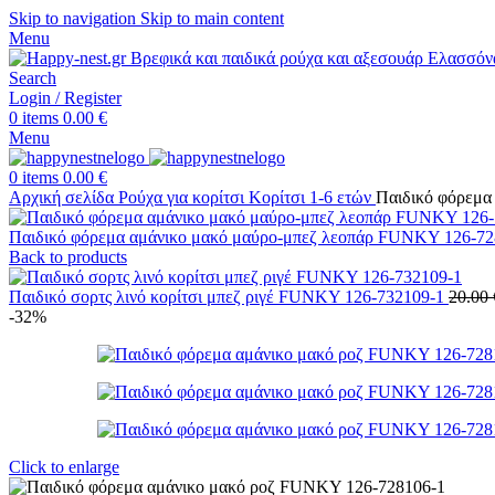
Skip to navigation
Skip to main content
Menu
Search
Login / Register
0
items
0.00
€
Menu
0
items
0.00
€
Αρχική σελίδα
Ρούχα για κορίτσι
Κορίτσι 1-6 ετών
Παιδικό φόρεμα
Παιδικό φόρεμα αμάνικο μακό μαύρο-μπεζ λεοπάρ FUNKY 126-7
Back to products
Παιδικό σορτς λινό κορίτσι μπεζ ριγέ FUNKY 126-732109-1
20.00
-32%
Click to enlarge