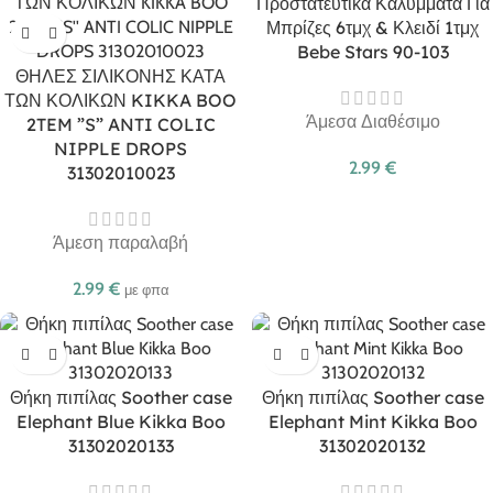
Προστατευτικά Καλύμματα Για
Μπρίζες 6τμχ & Κλειδί 1τμχ
Bebe Stars 90-103
ΘΗΛΕΣ ΣΙΛΙΚΟΝΗΣ ΚΑΤΑ
ΤΩΝ ΚΟΛΙΚΩΝ KIKKA BOO
Άμεσα Διαθέσιμο
2TEM ”S” ANTI COLIC
NIPPLE DROPS
2.99
€
31302010023
Άμεση παραλαβή
2.99
€
με φπα
Θήκη πιπίλας Soother case
Θήκη πιπίλας Soother case
Elephant Blue Kikka Boo
Elephant Mint Kikka Boo
31302020133
31302020132