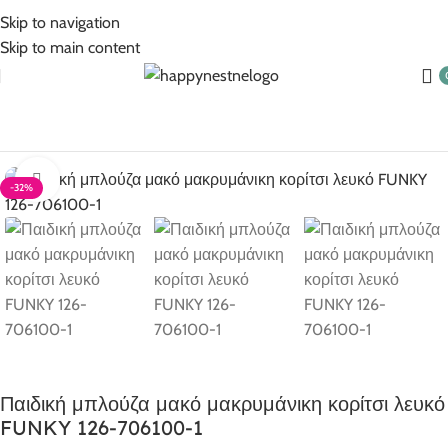
5% Επιπλέον έκπτωση για πληρωμές με κάρτα!
Skip to navigation
Skip to main content
Αρχική σελίδα
Ρούχα για κορίτσι
Κορίτσι 1-6 ετών
Click to enlarge
-32%
Παιδική μπλούζα μακό μακρυμάνικη κορίτσι λευκό
FUNKY 126-706100-1