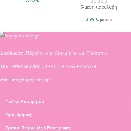
3.90
€
Άμεση παραλαβή
3.99
€
με φπα
Διεύθυνση:
Πάροδος 6ης Οκτωβρίου 68, Ελασσόνα
Τηλ. Επικοινωνίας:
2493300917-6984456224
Mail: info@happy-nest.gr
Πολική Απορρήτου
Όροι Χρήσης
Τρόποι Πληρωμής & Επιστροφές