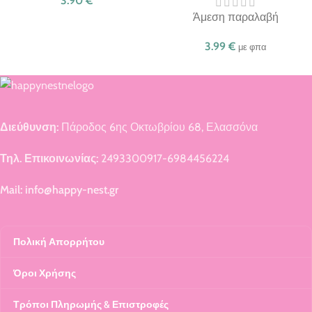
3.90
€
Άμεση παραλαβή
3.99
€
με φπα
Διεύθυνση:
Πάροδος 6ης Οκτωβρίου 68, Ελασσόνα
Τηλ. Επικοινωνίας:
2493300917-6984456224
Mail: info@happy-nest.gr
Πολική Απορρήτου
Όροι Χρήσης
Τρόποι Πληρωμής & Επιστροφές