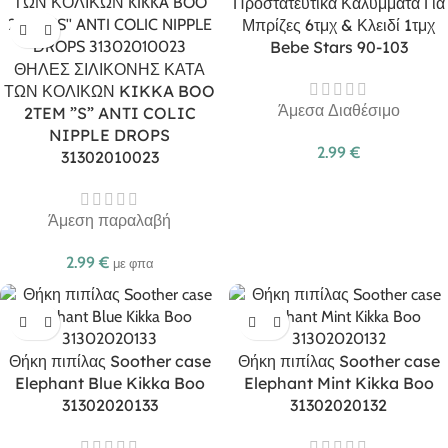
Προστατευτικά Καλύμματα Για
Μπρίζες 6τμχ & Κλειδί 1τμχ
Bebe Stars 90-103
ΘΗΛΕΣ ΣΙΛΙΚΟΝΗΣ ΚΑΤΑ
ΤΩΝ ΚΟΛΙΚΩΝ KIKKA BOO
Άμεσα Διαθέσιμο
2TEM ”S” ANTI COLIC
NIPPLE DROPS
2.99
€
31302010023
Άμεση παραλαβή
2.99
€
με φπα
Θήκη πιπίλας Soother case
Θήκη πιπίλας Soother case
Elephant Blue Kikka Boo
Elephant Mint Kikka Boo
31302020133
31302020132