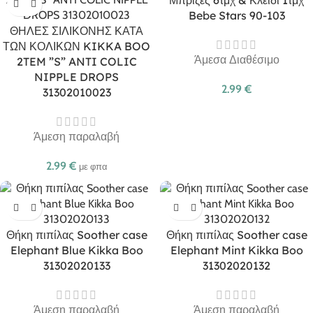
Μπρίζες 6τμχ & Κλειδί 1τμχ
Bebe Stars 90-103
ΘΗΛΕΣ ΣΙΛΙΚΟΝΗΣ ΚΑΤΑ
ΤΩΝ ΚΟΛΙΚΩΝ KIKKA BOO
Άμεσα Διαθέσιμο
2TEM ”S” ANTI COLIC
NIPPLE DROPS
2.99
€
31302010023
Άμεση παραλαβή
2.99
€
με φπα
Θήκη πιπίλας Soother case
Θήκη πιπίλας Soother case
Elephant Blue Kikka Boo
Elephant Mint Kikka Boo
31302020133
31302020132
Άμεση παραλαβή
Άμεση παραλαβή