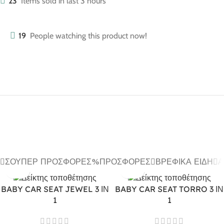
23
Items sold in last 3 hours
19
People watching this product now!
ΣΟΎΠΕΡ ΠΡΟΣΦΟΡΈΣ
ΠΡΟΣΦΟΡΈΣ
ΒΡΕΦΙΚΆ ΕΊΔΗ
Α
BABY CAR SEAT JEWEL 3 ΙΝ
BABY CAR SEAT TORRO 3 ΙΝ
1
1