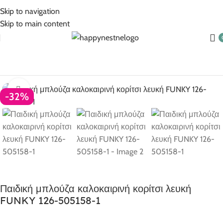
5% Επιπλέον έκπτωση για πληρωμές με κάρτα!
Skip to navigation
Skip to main content
Αρχική σελίδα
Ρούχα για κορίτσι
Κορίτσι 6-16 ετών
Click to enlarge
-32%
Παιδική μπλούζα καλοκαιρινή κορίτσι λευκή
FUNKY 126-505158-1