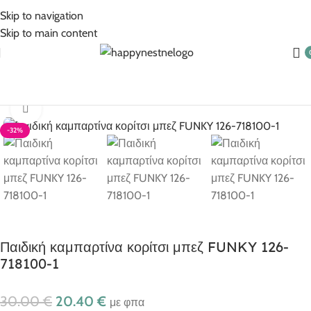
5% Επιπλέον έκπτωση για πληρωμές με κάρτα!
Skip to navigation
Skip to main content
Αρχική σελίδα
Ρούχα για κορίτσι
Κορίτσι 1-6 ετών
Click to enlarge
-32%
Παιδική καμπαρτίνα κορίτσι μπεζ FUNKY 126-
718100-1
30.00
€
20.40
€
με φπα