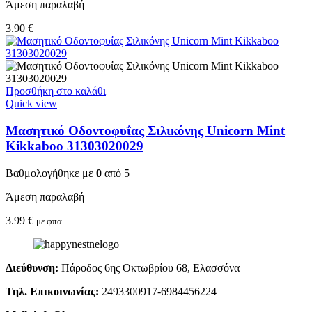
Άμεση παραλαβή
3.90
€
Προσθήκη στο καλάθι
Quick view
Μασητικό Οδοντοφυΐας Σιλικόνης Unicorn Mint
Kikkaboo 31303020029
Βαθμολογήθηκε με
0
από 5
Άμεση παραλαβή
3.99
€
με φπα
Διεύθυνση:
Πάροδος 6ης Οκτωβρίου 68, Ελασσόνα
Τηλ. Επικοινωνίας:
2493300917-6984456224