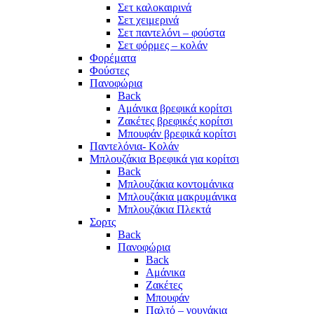
Σετ καλοκαιρινά
Σετ χειμερινά
Σετ παντελόνι – φούστα
Σετ φόρμες – κολάν
Φορέματα
Φούστες
Πανοφώρια
Back
Αμάνικα βρεφικά κορίτσι
Ζακέτες βρεφικές κορίτσι
Μπουφάν βρεφικά κορίτσι
Παντελόνια- Κολάν
Μπλουζάκια Βρεφικά για κορίτσι
Back
Μπλουζάκια κοντομάνικα
Μπλουζάκια μακρυμάνικα
Μπλουζάκια Πλεκτά
Σορτς
Back
Πανοφώρια
Back
Αμάνικα
Ζακέτες
Μπουφάν
Παλτό – γουνάκια