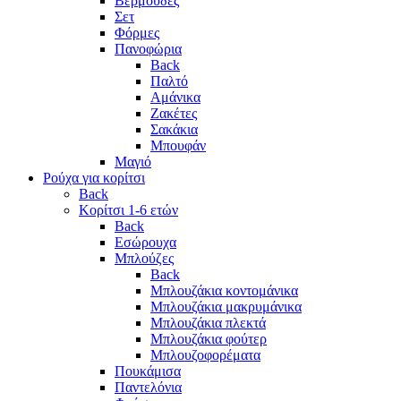
Βερμούδες
Σετ
Φόρμες
Πανοφώρια
Back
Παλτό
Αμάνικα
Ζακέτες
Σακάκια
Μπουφάν
Μαγιό
Ρούχα για κορίτσι
Back
Κορίτσι 1-6 ετών
Back
Εσώρουχα
Μπλούζες
Back
Μπλουζάκια κοντομάνικα
Μπλουζάκια μακρυμάνικα
Μπλουζάκια πλεκτά
Μπλουζάκια φούτερ
Μπλουζοφορέματα
Πουκάμισα
Παντελόνια