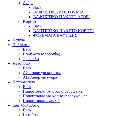
Αγόρι
Back
ΒΑΦΤΙΣΤΙΚΑ ΚΟΣΤΟΥΜΙΑ
ΒΑΦΤΙΣΤΙΚΟ ΠΑΚΕΤΟ ΑΓΟΡΙ
Κορίτσι
Back
ΒΑΠΤΙΣΤΙΚΟ ΠΑΚΕΤΟ ΚΟΡΙΤΣΙ
ΦΟΡΕΜΑΤΑ ΒΑΦΤΙΣΗΣ
Πατίνια
Ποδήλατα
Back
Ποδήλατα Ισορροπίας
Τρίκυκλα
Αξεσουάρ
Back
Αξεσουάρ για κορίτσια
Αξεσουάρ για αγόρια
Παπουτσάκια
Back
Παπουτσάκια για αγόρια babywalker
Παπούτσάκια για κορίτσια babywalker
Παπουτσάκια αγκαλιάς
Είδη Θαλάσσης
Back
Πετσέτες