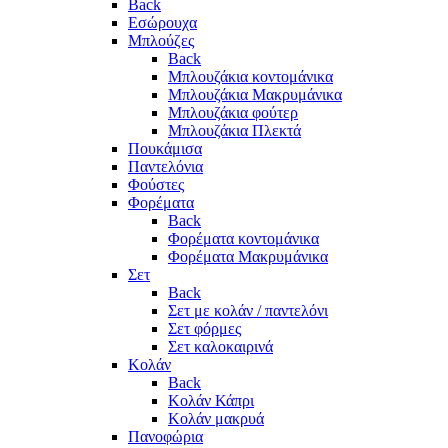
Back
Εσώρουχα
Μπλούζες
Back
Μπλουζάκια κοντομάνικα
Μπλουζάκια Μακρυμάνικα
Μπλουζάκια φούτερ
Μπλουζάκια Πλεκτά
Πουκάμισα
Παντελόνια
Φούστες
Φορέματα
Back
Φορέματα κοντομάνικα
Φορέματα Μακρυμάνικα
Σετ
Back
Σετ με κολάν / παντελόνι
Σετ φόρμες
Σετ καλοκαιρινά
Κολάν
Back
Κολάν Κάπρι
Κολάν μακρυά
Πανοφώρια