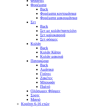
Φούστες
Φορέματα
Back
Φορέματα κοντομάνικα
Φορέματα μακρυμάνικα
Σετ
Back
Σετ με κολάν/παντελόνι
Σετ καλοκαιρινά
Σετ φόρμες
Κολάν
Back
Κολάν Κάπρι
Κολάν μακρυά
Πανοφώρια
Back
Αμάνικα
Γούνες
Ζακέτες
Μπουφάν
Παλτό
Ολόσωμες Φόρμες
Σορτς
Μαγιό
Κορίτσι 6-16 ετών