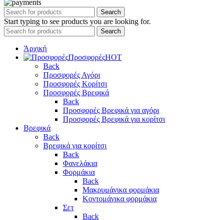
Search
Start typing to see products you are looking for.
Search
Άρχική
Προσφορές
HOT
Back
Προσφορές Αγόρι
Προσφορές Κορίτσι
Προσφορές Βρεφικά
Back
Προσφορές Βρεφικά για αγόρι
Προσφορές Βρεφικά για κορίτσι
Βρεφικά
Back
Βρεφικά για κορίτσι
Back
Φανελάκια
Φορμάκια
Back
Μακρυμάνικα φορμάκια
Κοντομάνικα φορμάκια
Σετ
Back