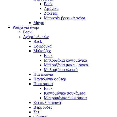
Back
Αμάνικα
Ζακέτες
Μπουφάν βρεφικά αγόρι
Μαγιό
Ρούχα για αγόρι
Back
Αγόρι 1-6 ετών
Back
Εσώρουχα
Μπλούζες
Back
Μπλουζάκια κοντομάνικα
Μπλουζάκια μακρυμάνικα
Μπλουζάκια πλεκτά
Παντελόνια
Παντελόνια φούτερ
Πουκάμισα
Back
Κοντομάνικα πουκάμισα
Μακρυμάνικα πουκάμισα
Σετ καλοκαιρινά
Βερμούδες
Σετ
Φόρμες