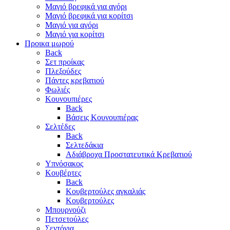
Μαγιό βρεφικά για αγόρι
Μαγιό βρεφικά για κορίτσι
Μαγιό για αγόρι
Μαγιό για κορίτσι
Προικα μωρού
Back
Σετ προίκας
Πλεξούδες
Πάντες κρεβατιού
Φωλιές
Κουνουπιέρες
Back
Βάσεις Κουνουπιέρας
Σελτέδες
Back
Σελτεδάκια
Αδιάβροχα Προστατευτικά Κρεβατιού
Υπνόσακος
Κουβέρτες
Back
Κουβερτούλες αγκαλιάς
Κουβερτούλες
Μπουρνούζι
Πετσετούλες
Σεντόνια