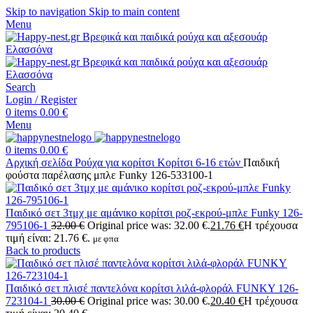
Skip to navigation
Skip to main content
Menu
Search
Login / Register
0
items
0.00
€
Menu
0
items
0.00
€
Αρχική σελίδα
Ρούχα για κορίτσι
Κορίτσι 6-16 ετών
Παιδική
φούστα παρέλασης μπλε Funky 126-533100-1
Παιδικό σετ 3τμχ με αμάνικο κορίτσι ροζ-εκρού-μπλε Funky 126-
795106-1
32.00
€
Original price was: 32.00 €.
21.76
€
Η τρέχουσα
τιμή είναι: 21.76 €.
με φπα
Back to products
Παιδικό σετ πλισέ παντελόνα κορίτσι λιλά-φλοράλ FUNKY 126-
723104-1
30.00
€
Original price was: 30.00 €.
20.40
€
Η τρέχουσα