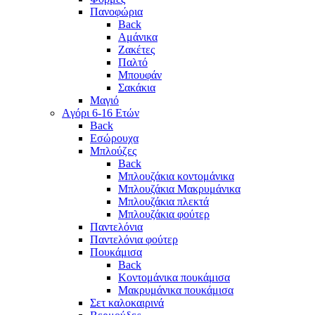
Πανοφώρια
Back
Αμάνικα
Ζακέτες
Παλτό
Μπουφάν
Σακάκια
Μαγιό
Aγόρι 6-16 Ετών
Back
Eσώρουχα
Μπλούζες
Back
Μπλουζάκια κοντομάνικα
Μπλουζάκια Μακρυμάνικα
Μπλουζάκια πλεκτά
Μπλουζάκια φούτερ
Παντελόνια
Παντελόνια φούτερ
Πουκάμισα
Back
Κοντομάνικα πουκάμισα
Μακρυμάνικα πουκάμισα
Σετ καλοκαιρινά