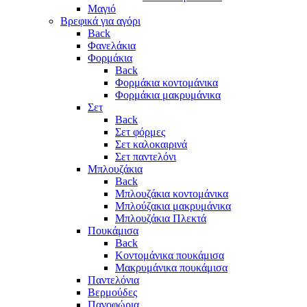
Μαγιό
Βρεφικά για αγόρι
Back
Φανελάκια
Φορμάκια
Back
Φορμάκια κοντομάνικα
Φορμάκια μακρυμάνικα
Σετ
Back
Σετ φόρμες
Σετ καλοκαιρινά
Σετ παντελόνι
Μπλουζάκια
Back
Μπλουζάκια κοντομάνικα
Μπλούζακια μακρυμάνικα
Μπλουζάκια Πλεκτά
Πουκάμισα
Back
Κοντομάνικα πουκάμισα
Μακρυμάνικα πουκάμισα
Παντελόνια
Βερμούδες
Πανοφώρια