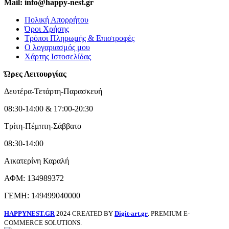
Mail: info@happy-nest.gr
Πολική Απορρήτου
Όροι Χρήσης
Τρόποι Πληρωμής & Επιστροφές
Ο λογαριασμός μου
Χάρτης Ιστοσελίδας
Ώρες Λειτουργίας
Δευτέρα-Τετάρτη-Παρασκευή
08:30-14:00 & 17:00-20:30
Τρίτη-Πέμπτη-Σάββατο
08:30-14:00
Αικατερίνη Καραλή
ΑΦΜ: 134989372
ΓΕΜΗ: 149499040000
HAPPYNEST.GR
2024 CREATED BY
Digit-art.gr
. PREMIUM E-
COMMERCE SOLUTIONS.