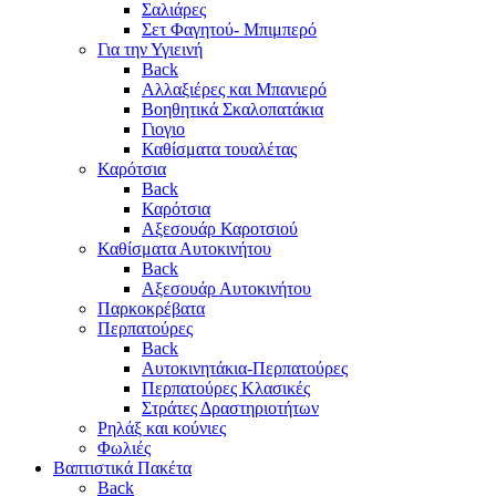
Σαλιάρες
Σετ Φαγητού- Μπιμπερό
Για την Υγιεινή
Back
Αλλαξιέρες και Μπανιερό
Βοηθητικά Σκαλοπατάκια
Γιογιο
Καθίσματα τουαλέτας
Καρότσια
Back
Καρότσια
Αξεσουάρ Καροτσιού
Καθίσματα Αυτοκινήτου
Back
Αξεσουάρ Αυτοκινήτου
Παρκοκρέβατα
Περπατούρες
Back
Αυτοκινητάκια-Περπατούρες
Περπατούρες Κλασικές
Στράτες Δραστηριοτήτων
Ρηλάξ και κούνιες
Φωλιές
Βαπτιστικά Πακέτα
Back