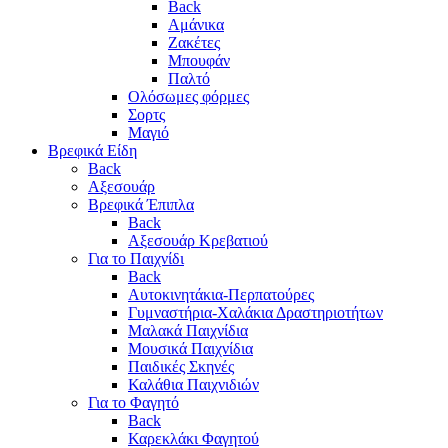
Back
Αμάνικα
Ζακέτες
Μπουφάν
Παλτό
Ολόσωμες φόρμες
Σορτς
Μαγιό
Βρεφικά Είδη
Back
Αξεσουάρ
Βρεφικά Έπιπλα
Back
Αξεσουάρ Κρεβατιού
Για το Παιχνίδι
Back
Αυτοκινητάκια-Περπατούρες
Γυμναστήρια-Χαλάκια Δραστηριοτήτων
Μαλακά Παιχνίδια
Μουσικά Παιχνίδια
Παιδικές Σκηνές
Καλάθια Παιχνιδιών
Για το Φαγητό
Back
Καρεκλάκι Φαγητού