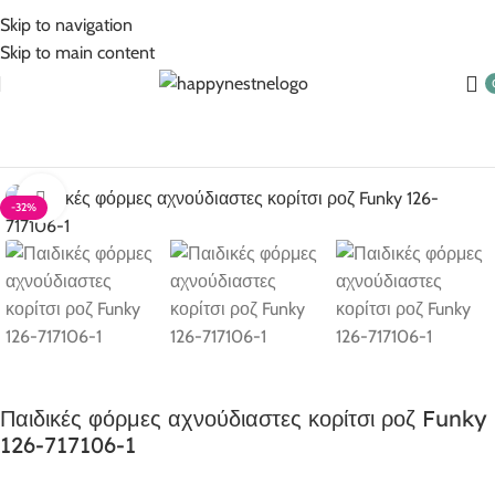
5% Επιπλέον έκπτωση για πληρωμές με κάρτα!
Skip to navigation
Skip to main content
Αρχική σελίδα
Ρούχα για κορίτσι
Κορίτσι 1-6 ετών
Click to enlarge
-32%
Παιδικές φόρμες αχνούδιαστες κορίτσι ροζ Funky
126-717106-1