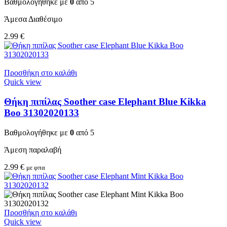
Βαθμολογήθηκε με
0
από 5
Άμεσα Διαθέσιμο
2.99
€
Προσθήκη στο καλάθι
Quick view
Θήκη πιπίλας Soother case Elephant Blue Kikka
Boo 31302020133
Βαθμολογήθηκε με
0
από 5
Άμεση παραλαβή
2.99
€
με φπα
Προσθήκη στο καλάθι
Quick view