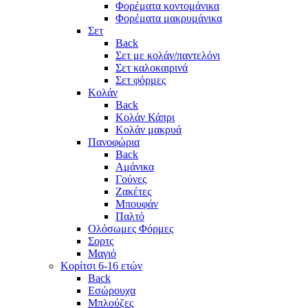
Φορέματα κοντομάνικα
Φορέματα μακρυμάνικα
Σετ
Back
Σετ με κολάν/παντελόνι
Σετ καλοκαιρινά
Σετ φόρμες
Κολάν
Back
Κολάν Κάπρι
Κολάν μακρυά
Πανοφώρια
Back
Αμάνικα
Γούνες
Ζακέτες
Μπουφάν
Παλτό
Ολόσωμες Φόρμες
Σορτς
Μαγιό
Κορίτσι 6-16 ετών
Back
Εσώρουχα
Μπλούζες