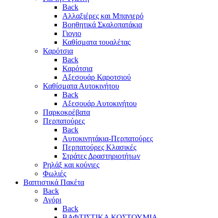
Back
Αλλαξιέρες και Μπανιερό
Βοηθητικά Σκαλοπατάκια
Γιογιο
Καθίσματα τουαλέτας
Καρότσια
Back
Καρότσια
Αξεσουάρ Καροτσιού
Καθίσματα Αυτοκινήτου
Back
Αξεσουάρ Αυτοκινήτου
Παρκοκρέβατα
Περπατούρες
Back
Αυτοκινητάκια-Περπατούρες
Περπατούρες Κλασικές
Στράτες Δραστηριοτήτων
Ρηλάξ και κούνιες
Φωλιές
Βαπτιστικά Πακέτα
Back
Αγόρι
Back
ΒΑΦΤΙΣΤΙΚΑ ΚΟΣΤΟΥΜΙΑ