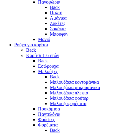
Πανοφώρια
Back
Παλτό
Αμάνικα
Ζακέτες
Σακάκια
Μπουφάν
Μαγιό
Ρούχα για κορίτσι
Back
Κορίτσι 1-6 ετών
Back
Εσώρουχα
Μπλούζες
Back
Μπλουζάκια κοντομάνικα
Μπλουζάκια μακρυμάνικα
Μπλουζάκια πλεκτά
Μπλουζάκια φούτερ
Μπλουζοφορέματα
Πουκάμισα
Παντελόνια
Φούστες
Φορέματα
Back