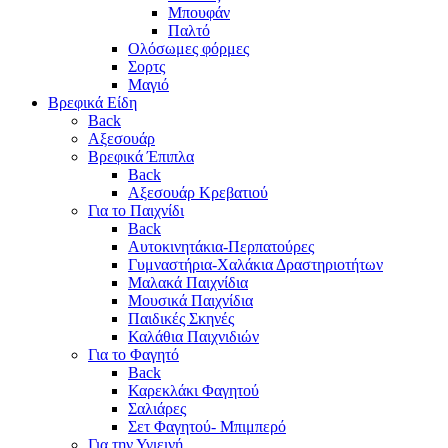
Μπουφάν
Παλτό
Ολόσωμες φόρμες
Σορτς
Μαγιό
Βρεφικά Είδη
Back
Αξεσουάρ
Βρεφικά Έπιπλα
Back
Αξεσουάρ Κρεβατιού
Για το Παιχνίδι
Back
Αυτοκινητάκια-Περπατούρες
Γυμναστήρια-Χαλάκια Δραστηριοτήτων
Μαλακά Παιχνίδια
Μουσικά Παιχνίδια
Παιδικές Σκηνές
Καλάθια Παιχνιδιών
Για το Φαγητό
Back
Καρεκλάκι Φαγητού
Σαλιάρες
Σετ Φαγητού- Μπιμπερό
Για την Υγιεινή