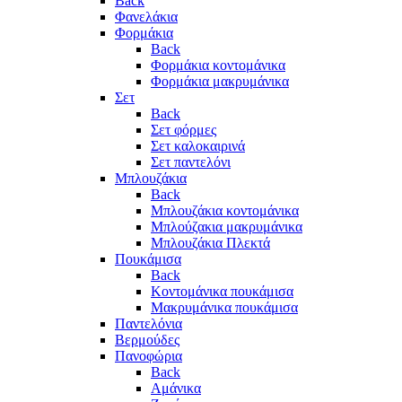
Back
Φανελάκια
Φορμάκια
Back
Φορμάκια κοντομάνικα
Φορμάκια μακρυμάνικα
Σετ
Back
Σετ φόρμες
Σετ καλοκαιρινά
Σετ παντελόνι
Μπλουζάκια
Back
Μπλουζάκια κοντομάνικα
Μπλούζακια μακρυμάνικα
Μπλουζάκια Πλεκτά
Πουκάμισα
Back
Κοντομάνικα πουκάμισα
Μακρυμάνικα πουκάμισα
Παντελόνια
Βερμούδες
Πανοφώρια
Back
Αμάνικα