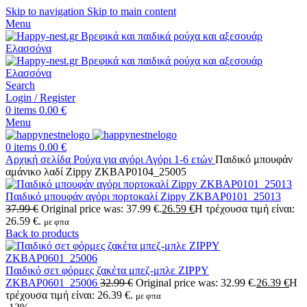
Skip to navigation
Skip to main content
Menu
Search
Login / Register
0
items
0.00
€
Menu
0
items
0.00
€
Αρχική σελίδα
Ρούχα για αγόρι
Αγόρι 1-6 ετών
Παιδικό μπουφάν
αμάνικο λαδί Zippy ZKBAP0104_25005
Παιδικό μπουφάν αγόρι πορτοκαλί Zippy ZKBAP0101_25013
37.99
€
Original price was: 37.99 €.
26.59
€
Η τρέχουσα τιμή είναι:
26.59 €.
με φπα
Back to products
Παιδικό σετ φόρμες ζακέτα μπεζ-μπλε ZIPPY
ZKBAP0601_25006
32.99
€
Original price was: 32.99 €.
26.39
€
Η
τρέχουσα τιμή είναι: 26.39 €.
με φπα