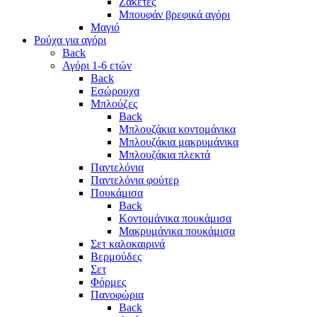
Ζακέτες
Μπουφάν βρεφικά αγόρι
Μαγιό
Ρούχα για αγόρι
Back
Αγόρι 1-6 ετών
Back
Εσώρουχα
Μπλούζες
Back
Μπλουζάκια κοντομάνικα
Μπλουζάκια μακρυμάνικα
Μπλουζάκια πλεκτά
Παντελόνια
Παντελόνια φούτερ
Πουκάμισα
Back
Κοντομάνικα πουκάμισα
Μακρυμάνικα πουκάμισα
Σετ καλοκαιρινά
Βερμούδες
Σετ
Φόρμες
Πανοφώρια
Back