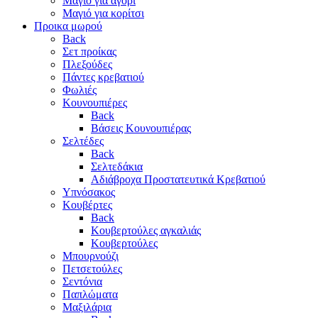
Μαγιό για αγόρι
Μαγιό για κορίτσι
Προικα μωρού
Back
Σετ προίκας
Πλεξούδες
Πάντες κρεβατιού
Φωλιές
Κουνουπιέρες
Back
Βάσεις Κουνουπιέρας
Σελτέδες
Back
Σελτεδάκια
Αδιάβροχα Προστατευτικά Κρεβατιού
Υπνόσακος
Κουβέρτες
Back
Κουβερτούλες αγκαλιάς
Κουβερτούλες
Μπουρνούζι
Πετσετούλες
Σεντόνια
Παπλώματα
Μαξιλάρια