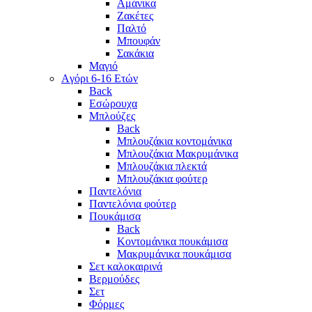
Αμάνικα
Ζακέτες
Παλτό
Μπουφάν
Σακάκια
Μαγιό
Aγόρι 6-16 Ετών
Back
Eσώρουχα
Μπλούζες
Back
Μπλουζάκια κοντομάνικα
Μπλουζάκια Μακρυμάνικα
Μπλουζάκια πλεκτά
Μπλουζάκια φούτερ
Παντελόνια
Παντελόνια φούτερ
Πουκάμισα
Back
Κοντομάνικα πουκάμισα
Μακρυμάνικα πουκάμισα
Σετ καλοκαιρινά
Βερμούδες
Σετ
Φόρμες