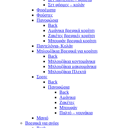
Σετ φόρμες – κολάν
Φορέματα
Φούστες
Πανοφώρια
Back
Αμάνικα βρεφικά κορίτσι
Ζακέτες βρεφικές κορίτσι
Μπουφάν βρεφικά κορίτσι
Παντελόνια- Κολάν
Μπλουζάκια Βρεφικά για κορίτσι
Back
Μπλουζάκια κοντομάνικα
Μπλουζάκια μακρυμάνικα
Μπλουζάκια Πλεκτά
Σορτς
Back
Πανοφώρια
Back
Αμάνικα
Ζακέτες
Μπουφάν
Παλτό – γουνάκια
Μαγιό
Βρεφικά για αγόρι