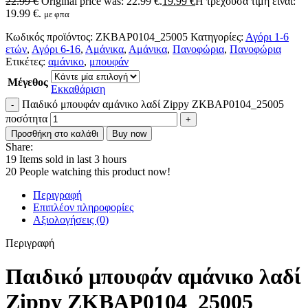
22.99
€
Original price was: 22.99 €.
19.99
€
Η τρέχουσα τιμή είναι:
19.99 €.
με φπα
Κωδικός προϊόντος:
ZKBAP0104_25005
Κατηγορίες:
Αγόρι 1-6
ετών
,
Αγόρι 6-16
,
Αμάνικα
,
Αμάνικα
,
Πανοφώρια
,
Πανοφώρια
Ετικέτες:
αμάνικο
,
μπουφάν
Μέγεθος
Εκκαθάριση
Παιδικό μπουφάν αμάνικο λαδί Zippy ZKBAP0104_25005
ποσότητα
Προσθήκη στο καλάθι
Buy now
Share:
19
Items sold in last 3 hours
20
People watching this product now!
Περιγραφή
Επιπλέον πληροφορίες
Αξιολογήσεις (0)
Περιγραφή
Παιδικό μπουφάν αμάνικο λαδί
Zippy ZKBAP0104_25005