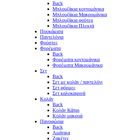
Back
Μπλουζάκια κοντομάνικα
Μπλουζάκια Μακρυμάνικα
Μπλουζάκια φούτερ
Μπλουζάκια Πλεκτά
Πουκάμισα
Παντελόνια
Φούστες
Φορέματα
Back
Φορέματα κοντομάνικα
Φορέματα Μακρυμάνικα
Σετ
Back
Σετ με κολάν / παντελόνι
Σετ φόρμες
Σετ καλοκαιρινά
Κολάν
Back
Κολάν Κάπρι
Κολάν μακρυά
Πανοφώρια
Back
Αμάνικα
Ζακέτες