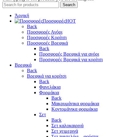
Search
Άρχική
Προσφορές
HOT
Back
Προσφορές Αγόρι
Προσφορές Κορίτσι
Προσφορές Βρεφικά
Back
Προσφορές Βρεφικά για αγόρι
Προσφορές Βρεφικά για κορίτσι
Βρεφικά
Back
Βρεφικά για κορίτσι
Back
Φανελάκια
Φορμάκια
Back
Μακρυμάνικα φορμάκια
Κοντομάνικα φορμάκια
Σετ
Back
Σετ καλοκαιρινά
Σετ χειμερινά
Σετ παντελόνι – φούστα