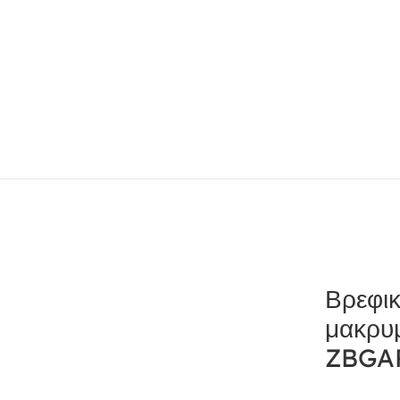
 για κορίτσι
Μπλουζάκια μακρυμάνικα
κό-γκρι ZIPPY ZBGAP0303_22060
Βρεφι
μακρυμ
ZBGA