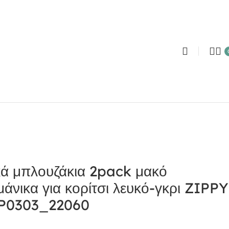
κά μπλουζάκια 2pack μακό
άνικα για κορίτσι λευκό-γκρι ZIPPY
P0303_22060