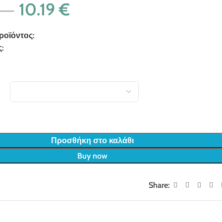
€
10.19
€
με φπα
ροϊόντος:
ZBGAP0303_22060
:
Βρεφικά
,
Βρεφικά για κορίτσι
,
Μπλουζάκια μακρυμάνικα
λουζάκια
Προσθήκη στο καλάθι
Buy now
Share:
old in last 3 hours