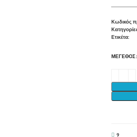
16.99
Κωδικός π
Κατηγορίες
Ετικέτα:
μπ
ΜΈΓΕΘΟΣ
9
Items s