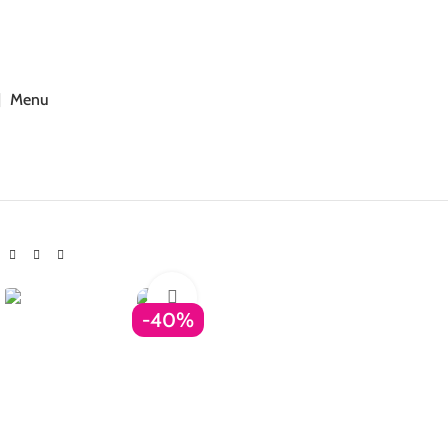
5% Επιπλέον έκπτωση για πληρωμές με κάρτα!
Skip to navigation
Skip to main content
Menu
Αρχική σελίδα
Βρεφικά
Βρεφικά για κορίτσι
Μπλουζάκια Βρεφικά
Βρεφικά μπλουζάκια 2pack μακό μακρυμάνικα για κορίτσι λευ
Click to enlarge
-40%