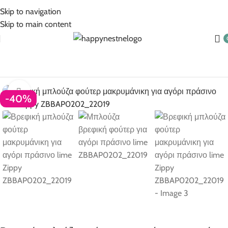
5% Επιπλέον έκπτωση για πληρωμές με κάρτα!
Skip to navigation
Skip to main content
υζάκια Βρεφικά για αγόρι
Μπλούζακια μακρυμάνικα βρεφικά
Click to enlarge
-40%