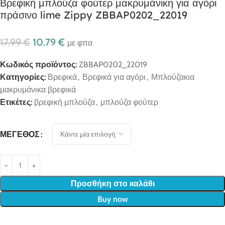
Βρεφική μπλούζα φούτερ μακρυμάνικη για αγόρι
πράσινο lime Zippy ZBBAP0202_22019
17.99
€
10.79
€
με φπα
Κωδικός προϊόντος:
ZBBAP0202_22019
Κατηγορίες:
Βρεφικά
,
Βρεφικά για αγόρι
,
Μπλούζακια
μακρυμάνικα βρεφικά
Ετικέτες:
βρεφική μπλούζα
,
μπλούζα φούτερ
ΜΈΓΕΘΟΣ
Προσθήκη στο καλάθι
Buy now