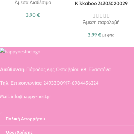
Άμεσα Διαθέσιμο
Kikkaboo 31303020029
3.90
€
Άμεση παραλαβή
3.99
€
με φπα
Διεύθυνση:
Πάροδος 6ης Οκτωβρίου 68, Ελασσόνα
Τηλ. Επικοινωνίας:
2493300917-6984456224
Mail: info@happy-nest.gr
Πολική Απορρήτου
Όροι Χρήσης