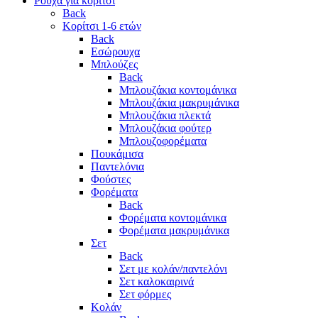
Ρούχα για κορίτσι
Back
Κορίτσι 1-6 ετών
Back
Εσώρουχα
Μπλούζες
Back
Μπλουζάκια κοντομάνικα
Μπλουζάκια μακρυμάνικα
Μπλουζάκια πλεκτά
Μπλουζάκια φούτερ
Μπλουζοφορέματα
Πουκάμισα
Παντελόνια
Φούστες
Φορέματα
Back
Φορέματα κοντομάνικα
Φορέματα μακρυμάνικα
Σετ
Back
Σετ με κολάν/παντελόνι
Σετ καλοκαιρινά
Σετ φόρμες
Κολάν