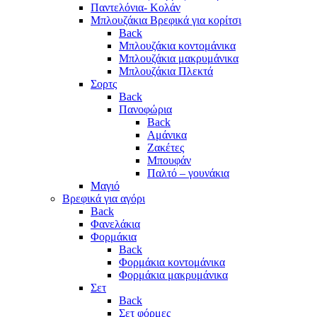
Παντελόνια- Κολάν
Μπλουζάκια Βρεφικά για κορίτσι
Back
Μπλουζάκια κοντομάνικα
Μπλουζάκια μακρυμάνικα
Μπλουζάκια Πλεκτά
Σορτς
Back
Πανοφώρια
Back
Αμάνικα
Ζακέτες
Μπουφάν
Παλτό – γουνάκια
Μαγιό
Βρεφικά για αγόρι
Back
Φανελάκια
Φορμάκια
Back
Φορμάκια κοντομάνικα
Φορμάκια μακρυμάνικα
Σετ
Back
Σετ φόρμες