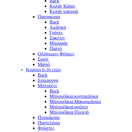
Back
Κολάν Κάπρι
Κολάν μακρυά
Πανοφώρια
Back
Αμάνικα
Γούνες
Ζακέτες
Μπουφάν
Παλτό
Ολόσωμες Φόρμες
Σορτς
Μαγιό
Κορίτσι 6-16 ετών
Back
Εσώρουχα
Μπλούζες
Back
Μπλουζάκια κοντομάνικα
Μπλουζάκια Μακρυμάνικα
Μπλουζάκια φούτερ
Μπλουζάκια Πλεκτά
Πουκάμισα
Παντελόνια
Φούστες