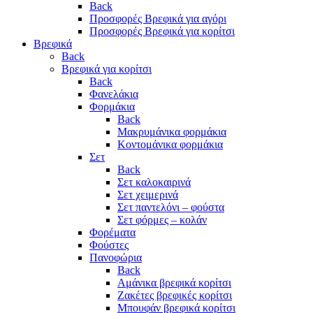
Back
Προσφορές Βρεφικά για αγόρι
Προσφορές Βρεφικά για κορίτσι
Βρεφικά
Back
Βρεφικά για κορίτσι
Back
Φανελάκια
Φορμάκια
Back
Μακρυμάνικα φορμάκια
Κοντομάνικα φορμάκια
Σετ
Back
Σετ καλοκαιρινά
Σετ χειμερινά
Σετ παντελόνι – φούστα
Σετ φόρμες – κολάν
Φορέματα
Φούστες
Πανοφώρια
Back
Αμάνικα βρεφικά κορίτσι
Ζακέτες βρεφικές κορίτσι
Μπουφάν βρεφικά κορίτσι