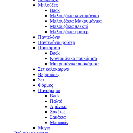
Μπλούζες
Back
Μπλουζάκια κοντομάνικα
Μπλουζάκια Μακρυμάνικα
Μπλουζάκια πλεκτά
Μπλουζάκια φούτερ
Παντελόνια
Παντελόνια φούτερ
Πουκάμισα
Back
Κοντομάνικα πουκάμισα
Μακρυμάνικα πουκάμισα
Σετ καλοκαιρινά
Βερμούδες
Σετ
Φόρμες
Πανοφώρια
Back
Παλτό
Αμάνικα
Ζακέτες
Σακάκια
Μπουφάν
Μαγιό