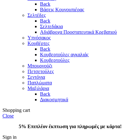
Back
Βάσεις Κουνουπιέρας
Σελτέδες
Back
Σελτεδάκια
Αδιάβροχα Προστατευτικά Κρεβατιού
Υπνόσακος
Κουβέρτες
Back
Κουβερτούλες αγκαλιάς
Κουβερτούλες
Μπουρνούζι
Πετσετούλες
Σεντόνια
Παπλώματα
Μαξιλάρια
Back
Διακοσμητικά
Shopping cart
Close
5% Επιπλέον έκπτωση για πληρωμές με κάρτα!
Sign in