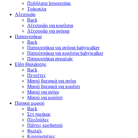
Ποδήλατα Ισορροπίας
Τρίκυκλα
Αξεσουάρ
Back
Αξεσουάρ για κορίτσια
Αξεσουάρ για αγόρια
Παπουτσάκια
Back
Παπουτσάκια για αγόρια babywalker
Παπούτσάκια για κορίτσια babywalker
Παπουτσάκια αγκαλιάς
Είδη Θαλάσσης
Back
Πετσέτες
Μαγιό βρεφικά για αγόρι
Μαγιό βρεφικά για κορίτσι
Μαγιό για αγόρι
Μαγιό για κορίτσι
Προικα μωρού
Back
Σετ προίκας
Πλεξούδες
Πάντες κρεβατιού
Φωλιές
Κουνουπιέρες