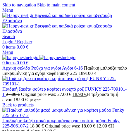
Skip to navigation
Skip to main content
Menu
Search
Login / Register
0
items
0.00
€
Menu
0
items
0.00
€
Αρχική σελίδα
Ρούχα για αγόρι
Αγόρι 6-16
Παιδική μπλούζα πόλο
μακρυμάνικη για αγόρι καφέ Funky 225-189100-4
Παιδική ζακέτα φούτερ κορίτσι ανοιχτό ροζ FUNKY 225-709101-
1
27.00
€
Original price was: 27.00 €.
18.90
€
Η τρέχουσα τιμή
είναι: 18.90 €.
με φπα
Back to products
Παιδική μπλούζα μακό μακρυμάνικη για κορίτσι μαύρο Funky
225-506107-2
18.00
€
Original price was: 18.00 €.
12.00
€
Η