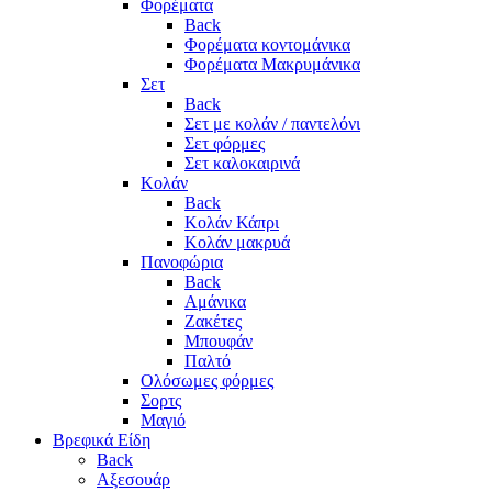
Φορέματα
Back
Φορέματα κοντομάνικα
Φορέματα Μακρυμάνικα
Σετ
Back
Σετ με κολάν / παντελόνι
Σετ φόρμες
Σετ καλοκαιρινά
Κολάν
Back
Κολάν Κάπρι
Κολάν μακρυά
Πανοφώρια
Back
Αμάνικα
Ζακέτες
Μπουφάν
Παλτό
Ολόσωμες φόρμες
Σορτς
Μαγιό
Βρεφικά Είδη
Back
Αξεσουάρ