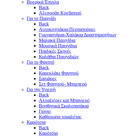
Βρεφικά Έπιπλα
Back
Αξεσουάρ Κρεβατιού
Για το Παιχνίδι
Back
Αυτοκινητάκια-Περπατούρες
Γυμναστήρια-Χαλάκια Δραστηριοτήτων
Μαλακά Παιχνίδια
Μουσικά Παιχνίδια
Παιδικές Σκηνές
Καλάθια Παιχνιδιών
Για το Φαγητό
Back
Καρεκλάκι Φαγητού
Σαλιάρες
Σετ Φαγητού- Μπιμπερό
Για την Υγιεινή
Back
Αλλαξιέρες και Μπανιερό
Βοηθητικά Σκαλοπατάκια
Γιογιο
Καθίσματα τουαλέτας
Καρότσια
Back
Καρότσια