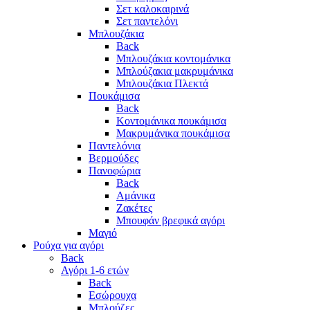
Σετ καλοκαιρινά
Σετ παντελόνι
Μπλουζάκια
Back
Μπλουζάκια κοντομάνικα
Μπλούζακια μακρυμάνικα
Μπλουζάκια Πλεκτά
Πουκάμισα
Back
Κοντομάνικα πουκάμισα
Μακρυμάνικα πουκάμισα
Παντελόνια
Βερμούδες
Πανοφώρια
Back
Αμάνικα
Ζακέτες
Μπουφάν βρεφικά αγόρι
Μαγιό
Ρούχα για αγόρι
Back
Αγόρι 1-6 ετών
Back
Εσώρουχα
Μπλούζες