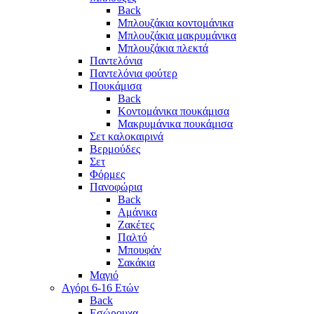
Back
Μπλουζάκια κοντομάνικα
Μπλουζάκια μακρυμάνικα
Μπλουζάκια πλεκτά
Παντελόνια
Παντελόνια φούτερ
Πουκάμισα
Back
Κοντομάνικα πουκάμισα
Μακρυμάνικα πουκάμισα
Σετ καλοκαιρινά
Βερμούδες
Σετ
Φόρμες
Πανοφώρια
Back
Αμάνικα
Ζακέτες
Παλτό
Μπουφάν
Σακάκια
Μαγιό
Aγόρι 6-16 Ετών
Back
Eσώρουχα