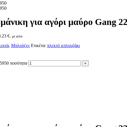
μάνικη για αγόρι μαύρο Gang 2
.23 €.
με φπα
λεκτά
,
Μπλούζες
Ετικέτα:
πλεκτό μπλουζάκι
25950 ποσότητα