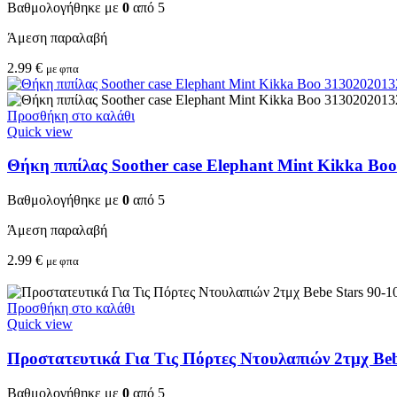
Βαθμολογήθηκε με
0
από 5
Άμεση παραλαβή
2.99
€
με φπα
Προσθήκη στο καλάθι
Quick view
Θήκη πιπίλας Soother case Elephant Mint Kikka Bo
Βαθμολογήθηκε με
0
από 5
Άμεση παραλαβή
2.99
€
με φπα
Προσθήκη στο καλάθι
Quick view
Προστατευτικά Για Τις Πόρτες Ντουλαπιών 2τμχ Beb
Βαθμολογήθηκε με
0
από 5