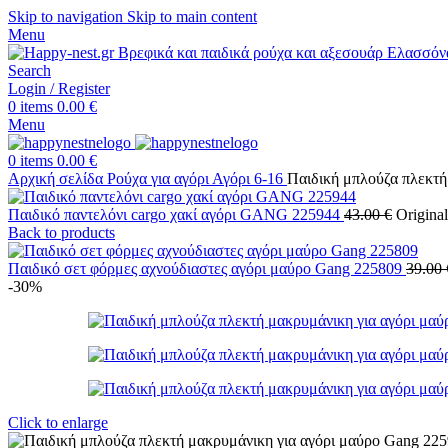
Skip to navigation
Skip to main content
Menu
Search
Login / Register
0
items
0.00
€
Menu
0
items
0.00
€
Αρχική σελίδα
Ρούχα για αγόρι
Αγόρι 6-16
Παιδική μπλούζα πλεκτή
Παιδικό παντελόνι cargo χακί αγόρι GANG 225944
43.00
€
Original
Back to products
Παιδικό σετ φόρμες αχνούδιαστες αγόρι μαύρο Gang 225809
39.00
-30%
Click to enlarge