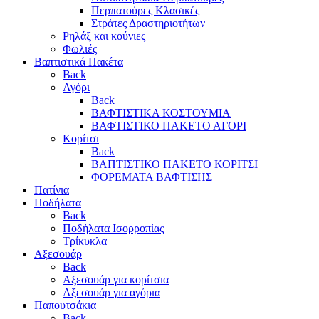
Περπατούρες Κλασικές
Στράτες Δραστηριοτήτων
Ρηλάξ και κούνιες
Φωλιές
Βαπτιστικά Πακέτα
Back
Αγόρι
Back
ΒΑΦΤΙΣΤΙΚΑ ΚΟΣΤΟΥΜΙΑ
ΒΑΦΤΙΣΤΙΚΟ ΠΑΚΕΤΟ ΑΓΟΡΙ
Κορίτσι
Back
ΒΑΠΤΙΣΤΙΚΟ ΠΑΚΕΤΟ ΚΟΡΙΤΣΙ
ΦΟΡΕΜΑΤΑ ΒΑΦΤΙΣΗΣ
Πατίνια
Ποδήλατα
Back
Ποδήλατα Ισορροπίας
Τρίκυκλα
Αξεσουάρ
Back
Αξεσουάρ για κορίτσια
Αξεσουάρ για αγόρια
Παπουτσάκια
Back