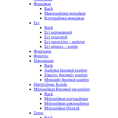
Φορμάκια
Back
Μακρυμάνικα φορμάκια
Κοντομάνικα φορμάκια
Σετ
Back
Σετ καλοκαιρινά
Σετ χειμερινά
Σετ παντελόνι – φούστα
Σετ φόρμες – κολάν
Φορέματα
Φούστες
Πανοφώρια
Back
Αμάνικα βρεφικά κορίτσι
Ζακέτες βρεφικές κορίτσι
Μπουφάν βρεφικά κορίτσι
Παντελόνια- Κολάν
Μπλουζάκια Βρεφικά για κορίτσι
Back
Μπλουζάκια κοντομάνικα
Μπλουζάκια μακρυμάνικα
Μπλουζάκια Πλεκτά
Σορτς
Back