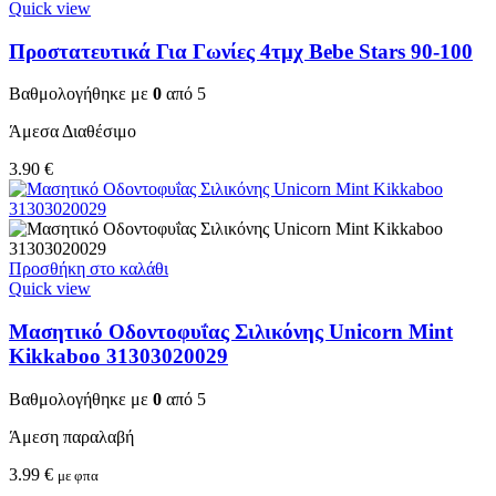
Quick view
Προστατευτικά Για Γωνίες 4τμχ Bebe Stars 90-100
Βαθμολογήθηκε με
0
από 5
Άμεσα Διαθέσιμο
3.90
€
Προσθήκη στο καλάθι
Quick view
Μασητικό Οδοντοφυΐας Σιλικόνης Unicorn Mint
Kikkaboo 31303020029
Βαθμολογήθηκε με
0
από 5
Άμεση παραλαβή
3.99
€
με φπα