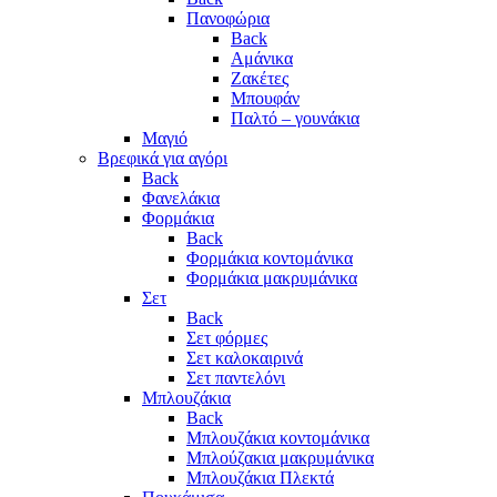
Πανοφώρια
Back
Αμάνικα
Ζακέτες
Μπουφάν
Παλτό – γουνάκια
Μαγιό
Βρεφικά για αγόρι
Back
Φανελάκια
Φορμάκια
Back
Φορμάκια κοντομάνικα
Φορμάκια μακρυμάνικα
Σετ
Back
Σετ φόρμες
Σετ καλοκαιρινά
Σετ παντελόνι
Μπλουζάκια
Back
Μπλουζάκια κοντομάνικα
Μπλούζακια μακρυμάνικα
Μπλουζάκια Πλεκτά