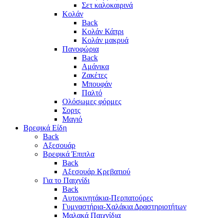
Σετ καλοκαιρινά
Κολάν
Back
Κολάν Κάπρι
Κολάν μακρυά
Πανοφώρια
Back
Αμάνικα
Ζακέτες
Μπουφάν
Παλτό
Ολόσωμες φόρμες
Σορτς
Μαγιό
Βρεφικά Είδη
Back
Αξεσουάρ
Βρεφικά Έπιπλα
Back
Αξεσουάρ Κρεβατιού
Για το Παιχνίδι
Back
Αυτοκινητάκια-Περπατούρες
Γυμναστήρια-Χαλάκια Δραστηριοτήτων
Μαλακά Παιχνίδια