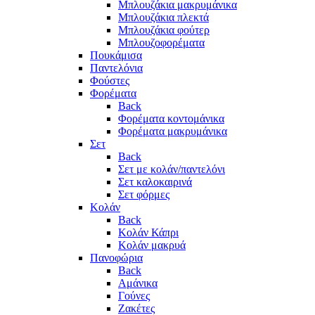
Μπλουζάκια μακρυμάνικα
Μπλουζάκια πλεκτά
Μπλουζάκια φούτερ
Μπλουζοφορέματα
Πουκάμισα
Παντελόνια
Φούστες
Φορέματα
Back
Φορέματα κοντομάνικα
Φορέματα μακρυμάνικα
Σετ
Back
Σετ με κολάν/παντελόνι
Σετ καλοκαιρινά
Σετ φόρμες
Κολάν
Back
Κολάν Κάπρι
Κολάν μακρυά
Πανοφώρια
Back
Αμάνικα
Γούνες
Ζακέτες