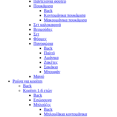
Παντελόνια φούτερ
Πουκάμισα
Back
Κοντομάνικα πουκάμισα
Μακρυμάνικα πουκάμισα
Σετ καλοκαιρινά
Βερμούδες
Σετ
Φόρμες
Πανοφώρια
Back
Παλτό
Αμάνικα
Ζακέτες
Σακάκια
Μπουφάν
Μαγιό
Ρούχα για κορίτσι
Back
Κορίτσι 1-6 ετών
Back
Εσώρουχα
Μπλούζες
Back
Μπλουζάκια κοντομάνικα