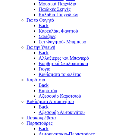
Μουσικά Παιχνίδια
Παιδικές Σκηνές
Καλάθια Παιχνιδιών
Για το Φαγητό
Back
Καρεκλάκι Φαγητού
Σαλιάρες
Σετ Φαγητού- Μπιμπερό
Για την Υγιεινή
Back
Αλλαξιέρες και Μπανιερό
Βοηθητικά Σκαλοπατάκια
Γιογιο
Καθίσματα τουαλέτας
Καρότσια
Back
Καρότσια
Αξεσουάρ Καροτσιού
Καθίσματα Αυτοκινήτου
Back
Αξεσουάρ Αυτοκινήτου
Παρκοκρέβατα
Περπατούρες
Back
Αυτοκινητάκια-Περπατούρες