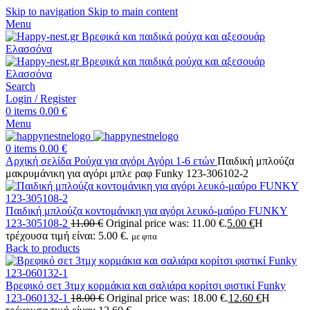
Skip to navigation
Skip to main content
Menu
Search
Login / Register
0
items
0.00
€
Menu
0
items
0.00
€
Αρχική σελίδα
Ρούχα για αγόρι
Αγόρι 1-6 ετών
Παιδική μπλούζα
μακρυμάνικη για αγόρι μπλε ραφ Funky 123-306102-2
Παιδική μπλούζα κοντομάνικη για αγόρι λευκό-μαύρο FUNKY
123-305108-2
11.00
€
Original price was: 11.00 €.
5.00
€
Η
τρέχουσα τιμή είναι: 5.00 €.
με φπα
Back to products
Βρεφικό σετ 3τμχ κορμάκια και σαλιάρα κορίτσι φιστικί Funky
123-060132-1
18.00
€
Original price was: 18.00 €.
12.60
€
Η