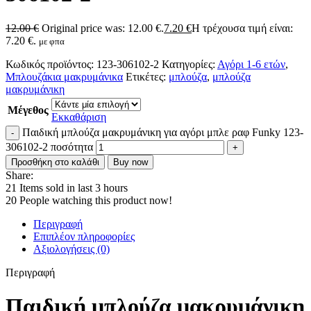
12.00
€
Original price was: 12.00 €.
7.20
€
Η τρέχουσα τιμή είναι:
7.20 €.
με φπα
Κωδικός προϊόντος:
123-306102-2
Κατηγορίες:
Αγόρι 1-6 ετών
,
Μπλουζάκια μακρυμάνικα
Ετικέτες:
μπλούζα
,
μπλούζα
μακρυμάνικη
Μέγεθος
Εκκαθάριση
Παιδική μπλούζα μακρυμάνικη για αγόρι μπλε ραφ Funky 123-
306102-2 ποσότητα
Προσθήκη στο καλάθι
Buy now
Share:
21
Items sold in last 3 hours
20
People watching this product now!
Περιγραφή
Επιπλέον πληροφορίες
Αξιολογήσεις (0)
Περιγραφή
Παιδική μπλούζα μακρυμάνικη