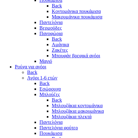
Πουκάμισα
Back
Κοντομάνικα πουκάμισα
Μακρυμάνικα πουκάμισα
Παντελόνια
Βερμούδες
Πανοφώρια
Back
Αμάνικα
Ζακέτες
Μπουφάν βρεφικά αγόρι
Μαγιό
Ρούχα για αγόρι
Back
Αγόρι 1-6 ετών
Back
Εσώρουχα
Μπλούζες
Back
Μπλουζάκια κοντομάνικα
Μπλουζάκια μακρυμάνικα
Μπλουζάκια πλεκτά
Παντελόνια
Παντελόνια φούτερ
Πουκάμισα