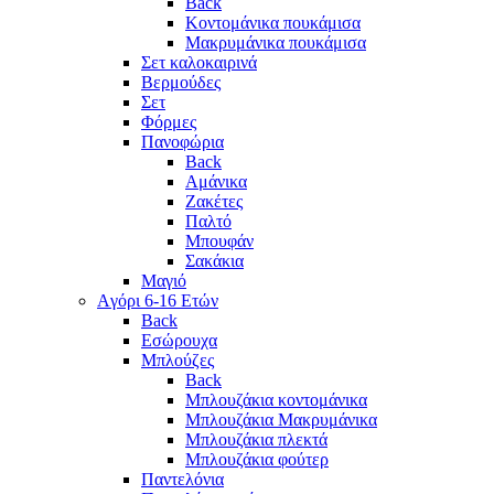
Back
Κοντομάνικα πουκάμισα
Μακρυμάνικα πουκάμισα
Σετ καλοκαιρινά
Βερμούδες
Σετ
Φόρμες
Πανοφώρια
Back
Αμάνικα
Ζακέτες
Παλτό
Μπουφάν
Σακάκια
Μαγιό
Aγόρι 6-16 Ετών
Back
Eσώρουχα
Μπλούζες
Back
Μπλουζάκια κοντομάνικα
Μπλουζάκια Μακρυμάνικα
Μπλουζάκια πλεκτά
Μπλουζάκια φούτερ
Παντελόνια