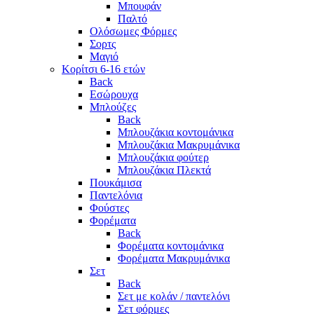
Μπουφάν
Παλτό
Ολόσωμες Φόρμες
Σορτς
Μαγιό
Κορίτσι 6-16 ετών
Back
Εσώρουχα
Μπλούζες
Back
Μπλουζάκια κοντομάνικα
Μπλουζάκια Μακρυμάνικα
Μπλουζάκια φούτερ
Μπλουζάκια Πλεκτά
Πουκάμισα
Παντελόνια
Φούστες
Φορέματα
Back
Φορέματα κοντομάνικα
Φορέματα Μακρυμάνικα
Σετ
Back
Σετ με κολάν / παντελόνι
Σετ φόρμες