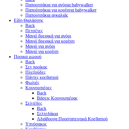
Παπουτσάκια για αγόρια babywalker
Παπούτσάκια για κορίτσια babywalker
Παπουτσάκια αγκαλιάς
Είδη Θαλάσσης
Back
Πετσέτες
Μαγιό βρεφικά για αγόρι
Μαγιό βρεφικά για κορίτσι
Μαγιό για αγόρι
Μαγιό για κορίτσι
Προικα μωρού
Back
Σετ προίκας
Πλεξούδες
Πάντες κρεβατιού
Φωλιές
Κουνουπιέρες
Back
Βάσεις Κουνουπιέρας
Σελτέδες
Back
Σελτεδάκια
Αδιάβροχα Προστατευτικά Κρεβατιού
Υπνόσακος