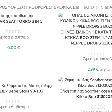
ΠΡΟΣΦΟΡΈΣ
ΠΡΟΣΦΟΡΈΣ
ΒΡΕΦΙΚΆ ΕΊΔΗ
ΑΠΌ ΤΗΝ ΊΔΙ
AR SEAT TORRO 3 ΙΝ 1
ΘΗΛΕΣ ΣΙΛΙΚΟΝΗΣ ΚΑΤΑ 
Άμεσα Διαθέσιμο
KIKKA BOO 2TEM ”L” A
NIPPLE DROPS 3130
0.00
€
Άμεση παραλαβ
2.99
€
με φπα
 Καλύμματα Για Μπρίζες 6τμχ
 1τμχ Bebe Stars 90-103
Θήκη πιπίλας Soother case 
Kikka Boo 313020
Άμεσα Διαθέσιμο