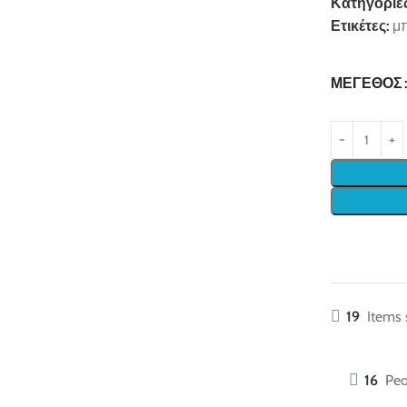
Κατηγορίες
Ετικέτες:
μ
ΜΈΓΕΘΟΣ
19
Items 
16
Peo