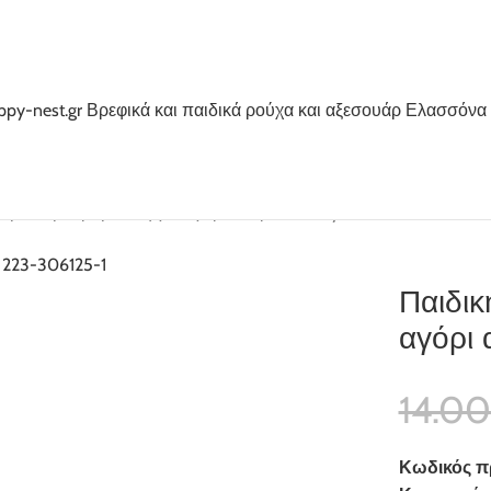
 μακό μακρυμάνικη για αγόρι ανθρακί Funky 223-306125-1
Παιδικ
αγόρι 
14.0
Κωδικός π