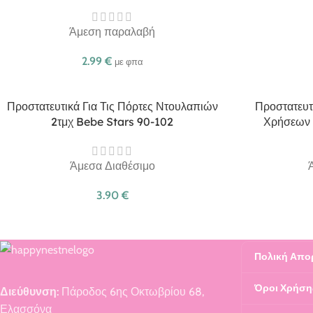
Άμεση παραλαβή
2.99
€
με φπα
Προστατευτικά Για Τις Πόρτες Ντουλαπιών
Προστατευτ
2τμχ Bebe Stars 90-102
Χρήσεων 
Άμεσα Διαθέσιμο
3.90
€
Πολική Απο
Όροι Χρήση
Διεύθυνση:
Πάροδος 6ης Οκτωβρίου 68,
Ελασσόνα