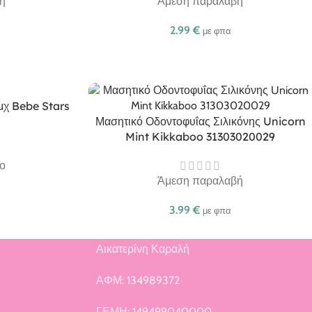
ή
Άμεση παραλαβή
2.99
€
με φπα
τμχ Bebe Stars
Μασητικό Οδοντοφυΐας Σιλικόνης Unicorn
Mint Kikkaboo 31303020029
ο
Άμεση παραλαβή
3.99
€
με φπα
Αικατερίνη Καραλή
ή
ΑΦΜ: 134989372
ΓΕΜΗ: 149499040000