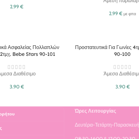
Άμεση παραλαβ
2.99
€
2.99
€
με φπα
ικά Ασφαλείας Πολλαπλών
Προστατευτικά Για Γωνίες 4
2τμχ. Bebe Stars 90-101
90-100
Άμεσα Διαθέσιμο
Άμεσα Διαθέσιμ
3.90
€
3.90
€
Ώρες Λειτουργίας
ρρήτου
Δευτέρα-Τετάρτη-Παρασκευ
ς
08:30-14:00 & 17:00-20:30