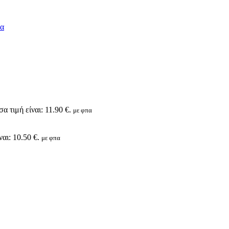
α τιμή είναι: 11.90 €.
με φπα
αι: 10.50 €.
με φπα