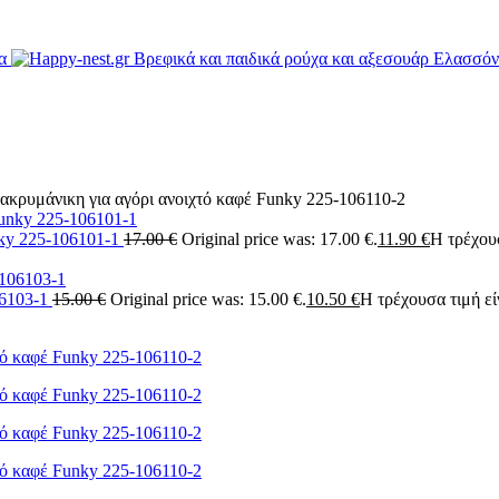
ακρυμάνικη για αγόρι ανοιχτό καφέ Funky 225-106110-2
nky 225-106101-1
17.00
€
Original price was: 17.00 €.
11.90
€
Η τρέχουσ
06103-1
15.00
€
Original price was: 15.00 €.
10.50
€
Η τρέχουσα τιμή είν