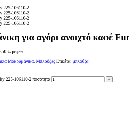
ικη για αγόρι ανοιχτό καφέ Fu
.50 €.
με φπα
κια Μακρυμάνικα
,
Μπλούζες
Ετικέτα:
μπλούζα
nky 225-106110-2 ποσότητα