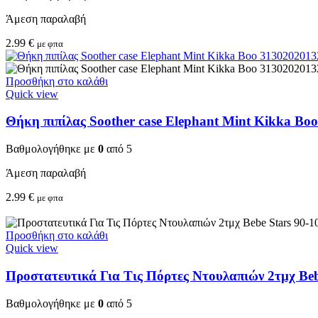
Άμεση παραλαβή
2.99
€
με φπα
Προσθήκη στο καλάθι
Quick view
Θήκη πιπίλας Soother case Elephant Mint Kikka Bo
Βαθμολογήθηκε με
0
από 5
Άμεση παραλαβή
2.99
€
με φπα
Προσθήκη στο καλάθι
Quick view
Προστατευτικά Για Τις Πόρτες Ντουλαπιών 2τμχ Beb
Βαθμολογήθηκε με
0
από 5