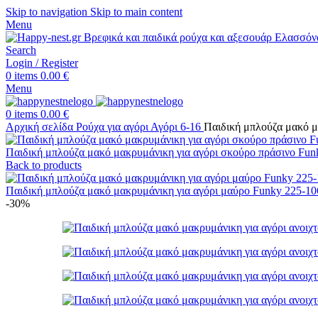
Skip to navigation
Skip to main content
Menu
Search
Login / Register
0
items
0.00
€
Menu
0
items
0.00
€
Αρχική σελίδα
Ρούχα για αγόρι
Αγόρι 6-16
Παιδική μπλούζα μακό μ
Παιδική μπλούζα μακό μακρυμάνικη για αγόρι σκούρο πράσινο Fu
Back to products
Παιδική μπλούζα μακό μακρυμάνικη για αγόρι μαύρο Funky 225-1
-30%