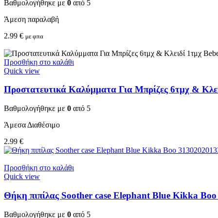
Βαθμολογήθηκε με
0
από 5
Άμεση παραλαβή
2.99
€
με φπα
Προσθήκη στο καλάθι
Quick view
Προστατευτικά Καλύμματα Για Μπρίζες 6τμχ & Κλειδ
Βαθμολογήθηκε με
0
από 5
Άμεσα Διαθέσιμο
2.99
€
Προσθήκη στο καλάθι
Quick view
Θήκη πιπίλας Soother case Elephant Blue Kikka Bo
Βαθμολογήθηκε με
0
από 5