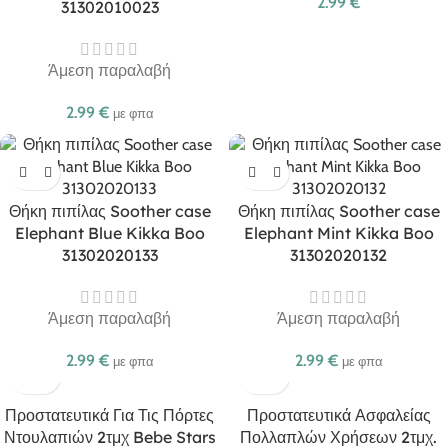
2.99
€
31302010023
Άμεση παραλαβή
2.99
€
με φπα
Θήκη πιπίλας Soother case
Θήκη πιπίλας Soother case
Elephant Blue Kikka Boo
Elephant Mint Kikka Boo
31302020133
31302020132
Άμεση παραλαβή
Άμεση παραλαβή
2.99
€
2.99
€
με φπα
με φπα
Προστατευτικά Για Τις Πόρτες
Προστατευτικά Ασφαλείας
Ντουλαπιών 2τμχ Bebe Stars
Πολλαπλών Χρήσεων 2τμχ.