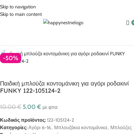
5% Επιπλέον έκπτωση για πληρωμές με κάρτα!
Skip to navigation
Skip to main content
Αρχική σελίδα
Ρούχα για αγόρι
Αγόρι 6-16
Click to enlarge
-50%
Παιδική μπλούζα κοντομάνικη για αγόρι ροδακινί
FUNKY 122-105124-2
10.00
€
5.00
€
με φπα
Κωδικός προϊόντος:
122-105124-2
Κατηγορίες:
Αγόρι 6-16
,
Μπλουζάκια κοντομάνικα
,
Μπλούζες