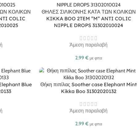
ΤΩΝ ΚΟΛΙΚΩΝ
ΘΗΛΕΣ ΣΙΛΙΚΟΝΗΣ ΚΑΤΑ ΤΩΝ ΚΟΛΙΚΩΝ
NTI COLIC
KIKKA BOO 2TEM ”M” ANTI COLIC
2010025
NIPPLE DROPS 31302010024
ή
Άμεση παραλαβή
2.99
€
με φπα
Elephant Blue
Θήκη πιπίλας Soother case Elephant Mint
20133
Kikka Boo 31302020132
ή
Άμεση παραλαβή
2.99
€
με φπα