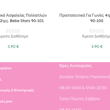
ικά Ασφαλείας Πολλαπλών
Προστατευτικά Για Γωνίες 4
2τμχ. Bebe Stars 90-101
90-100
Άμεσα Διαθέσιμο
Άμεσα Διαθέσιμ
3.90
€
3.90
€
Ώρες Λειτουργίας
ρρήτου
Δευτέρα-Τετάρτη-Παρασκευ
ς
08:30-14:00 & 17:00-20:30
ρωμής & Επιστροφές
Τρίτη-Πέμπτη-Σάββατο
μός μου
08:30-14:00