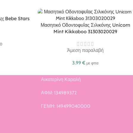
τμχ Bebe Stars
Μασητικό Οδοντοφυΐας Σιλικόνης Unicorn
Mint Kikkaboo 31303020029
ο
Άμεση παραλαβή
3.99
€
με φπα
Αικατερίνη Καραλή
ή
ΑΦΜ: 134989372
ΓΕΜΗ: 149499040000