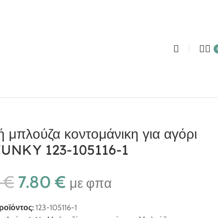
ή μπλούζα κοντομάνικη για αγόρι
FUNKY 123-105116-1
0
€
7.80
€
με φπα
ροϊόντος:
123-105116-1