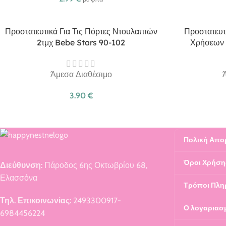
Προστατευτικά Για Τις Πόρτες Ντουλαπιών
Προστατευτ
2τμχ Bebe Stars 90-102
Χρήσεων 
Άμεσα Διαθέσιμο
3.90
€
Πολική Απο
Όροι Χρήση
Διεύθυνση:
Πάροδος 6ης Οκτωβρίου 68,
Ελασσόνα
Τρόποι Πλη
Τηλ. Επικοινωνίας:
2493300917-
Ο λογαριασ
6984456224