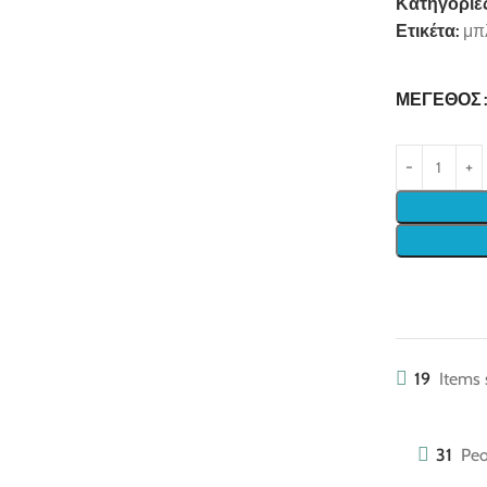
Κατηγορίες
Ετικέτα:
μπ
ΜΈΓΕΘΟΣ
19
Items 
31
Peo