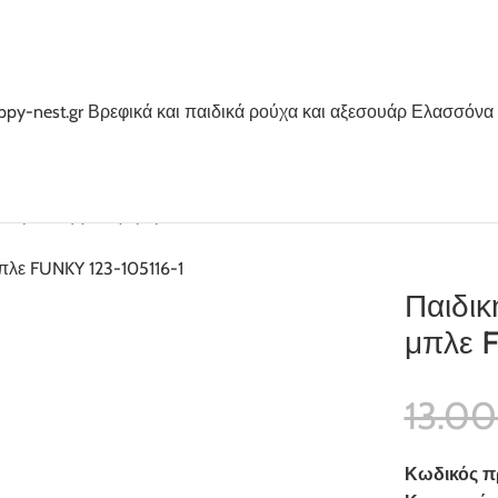
τομάνικη για αγόρι μπλε FUNKY 123-105116-1
Παιδικ
μπλε 
13.0
Κωδικός π