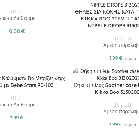
ΘΗΛΕΣ ΣΙΛΙΚΟΝΗΣ ΚΑΤΑ 
Άμεσα Διαθέσιμο
KIKKA BOO 2TEM ”L” A
NIPPLE DROPS 3130
0.00
€
Άμεση παραλαβ
2.99
€
με φπα
 Καλύμματα Για Μπρίζες 6τμχ
 1τμχ Bebe Stars 90-103
Θήκη πιπίλας Soother case 
Kikka Boo 313020
Άμεσα Διαθέσιμο
Άμεση παραλαβ
2.99
€
2.99
€
με φπα