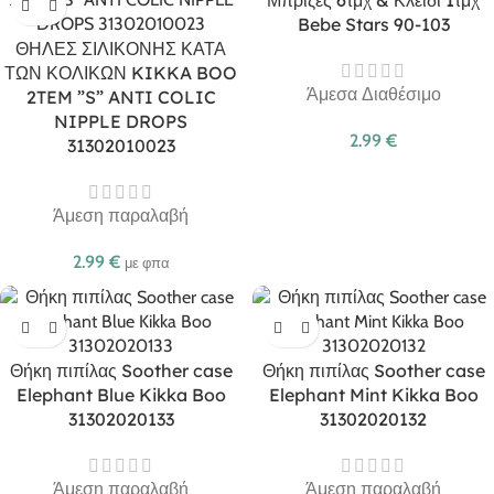
Μπρίζες 6τμχ & Κλειδί 1τμχ
Bebe Stars 90-103
ΘΗΛΕΣ ΣΙΛΙΚΟΝΗΣ ΚΑΤΑ
ΤΩΝ ΚΟΛΙΚΩΝ KIKKA BOO
Άμεσα Διαθέσιμο
2TEM ”S” ANTI COLIC
NIPPLE DROPS
2.99
€
31302010023
Άμεση παραλαβή
2.99
€
με φπα
Θήκη πιπίλας Soother case
Θήκη πιπίλας Soother case
Elephant Blue Kikka Boo
Elephant Mint Kikka Boo
31302020133
31302020132
Άμεση παραλαβή
Άμεση παραλαβή