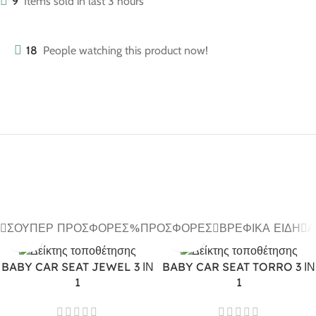
9
Items sold in last 3 hours
18
People watching this product now!
ΣΟΎΠΕΡ ΠΡΟΣΦΟΡΈΣ
ΠΡΟΣΦΟΡΈΣ
ΒΡΕΦΙΚΆ ΕΊΔΗ
Α
BABY CAR SEAT JEWEL 3 ΙΝ
BABY CAR SEAT TORRO 3 ΙΝ
1
1