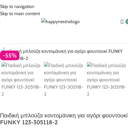
5% Επιπλέον έκπτωση για πληρωμές με κάρτα!
Skip to navigation
Skip to main content
Αρχική σελίδα
Ρούχα για αγόρι
Αγόρι 1-6 ετών
Click to enlarge
-55%
Παιδική μπλούζα κοντομάνικη για αγόρι φουντουκί
FUNKY 123-305118-2