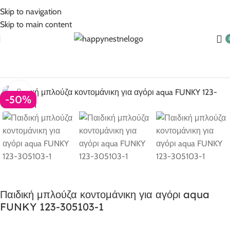
5% Επιπλέον έκπτωση για πληρωμές με κάρτα!
Skip to navigation
Skip to main content
Αρχική σελίδα
Ρούχα για αγόρι
Αγόρι 1-6 ετών
Click to enlarge
-50%
Παιδική μπλούζα κοντομάνικη για αγόρι aqua
FUNKY 123-305103-1