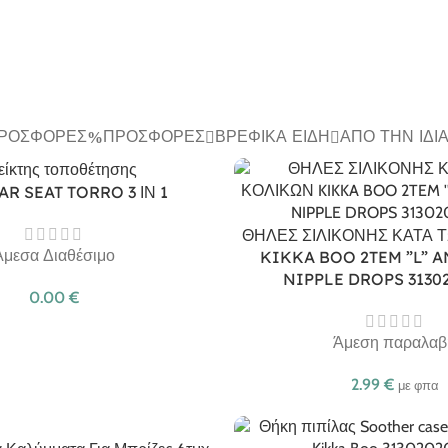
ΠΡΟΣΦΟΡΈΣ
ΠΡΟΣΦΟΡΈΣ
ΒΡΕΦΙΚΆ ΕΊΔΗ
ΑΠΌ ΤΗΝ ΊΔΙ
AR SEAT TORRO 3 ΙΝ 1
ΘΗΛΕΣ ΣΙΛΙΚΟΝΗΣ ΚΑΤΑ 
Άμεσα Διαθέσιμο
KIKKA BOO 2TEM ”L” A
NIPPLE DROPS 3130
0.00
€
Άμεση παραλαβ
2.99
€
με φπα