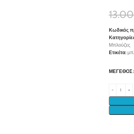
13.0
Κωδικός π
Κατηγορίες
Μπλούζες
Ετικέτα:
μπ
ΜΈΓΕΘΟΣ