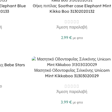
Elephant Blue
Θήκη πιπίλας Soother case Elephant Mint
20133
Kikka Boo 31302020132
ή
Άμεση παραλαβή
2.99
€
με φπα
τμχ Bebe Stars
Μασητικό Οδοντοφυΐας Σιλικόνης Unicorn
Mint Kikkaboo 31303020029
ο
Άμεση παραλαβή
3.99
€
με φπα