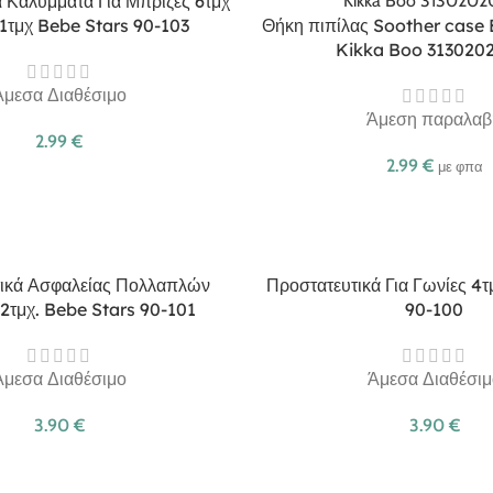
 Καλύμματα Για Μπρίζες 6τμχ
 1τμχ Bebe Stars 90-103
Θήκη πιπίλας Soother case 
Kikka Boo 313020
Άμεσα Διαθέσιμο
Άμεση παραλαβ
2.99
€
2.99
€
με φπα
ικά Ασφαλείας Πολλαπλών
Προστατευτικά Για Γωνίες 4
2τμχ. Bebe Stars 90-101
90-100
Άμεσα Διαθέσιμο
Άμεσα Διαθέσιμ
3.90
€
3.90
€