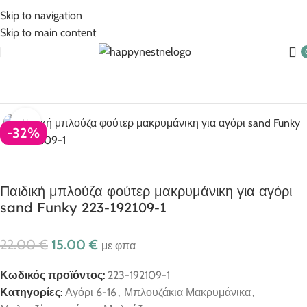
5% Επιπλέον έκπτωση για πληρωμές με κάρτα!
Skip to navigation
Skip to main content
Αρχική σελίδα
Ρούχα για αγόρι
Αγόρι 6-16
Click to enlarge
-32%
Παιδική μπλούζα φούτερ μακρυμάνικη για αγόρι
sand Funky 223-192109-1
22.00
€
15.00
€
με φπα
Κωδικός προϊόντος:
223-192109-1
Κατηγορίες:
Αγόρι 6-16
,
Μπλουζάκια Μακρυμάνικα
,