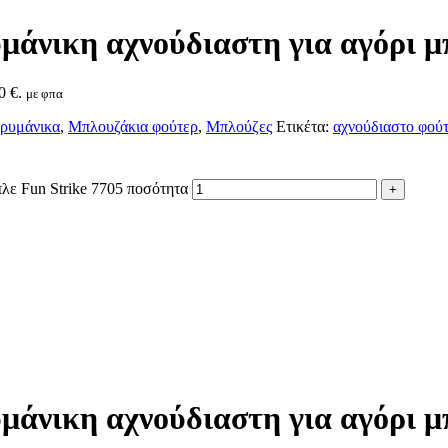
άνικη αχνούδιαστη για αγόρι μπ
0 €.
με φπα
ρυμάνικα
,
Μπλουζάκια φούτερ
,
Μπλούζες
Ετικέτα:
αχνούδιαστο φούτ
λε Fun Strike 7705 ποσότητα
άνικη αχνούδιαστη για αγόρι μπ