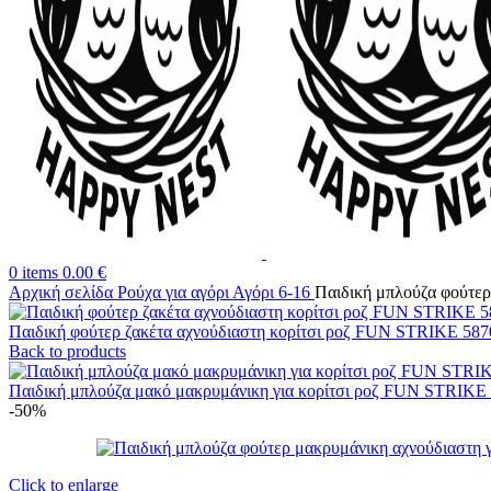
0
items
0.00
€
Αρχική σελίδα
Ρούχα για αγόρι
Αγόρι 6-16
Παιδική μπλούζα φούτερ 
Παιδική φούτερ ζακέτα αχνούδιαστη κορίτσι ροζ FUN STRIKE 58
Back to products
Παιδική μπλούζα μακό μακρυμάνικη για κορίτσι ροζ FUN STRIKE
-50%
Click to enlarge