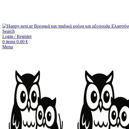
Search
Login / Register
0
items
0.00
€
Menu