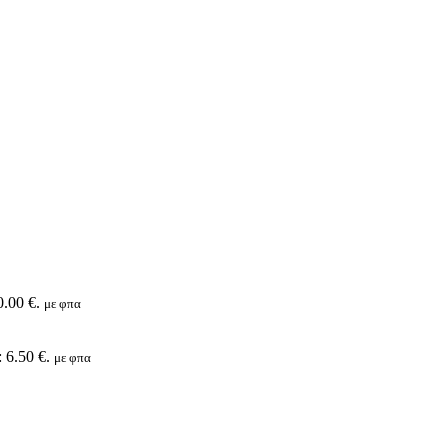
0.00 €.
με φπα
 6.50 €.
με φπα