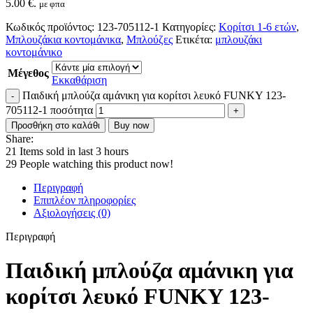
5.00 €.
με φπα
Κωδικός προϊόντος:
123-705112-1
Κατηγορίες:
Κορίτσι 1-6 ετών
,
Μπλουζάκια κοντομάνικα
,
Μπλούζες
Ετικέτα:
μπλουζάκι
κοντομάνικο
Μέγεθος
Εκκαθάριση
Παιδική μπλούζα αμάνικη για κορίτσι λευκό FUNKY 123-
705112-1 ποσότητα
Προσθήκη στο καλάθι
Buy now
Share:
21
Items sold in last 3 hours
29
People watching this product now!
Περιγραφή
Επιπλέον πληροφορίες
Αξιολογήσεις (0)
Περιγραφή
Παιδική μπλούζα αμάνικη για
κορίτσι λευκό FUNKY 123-