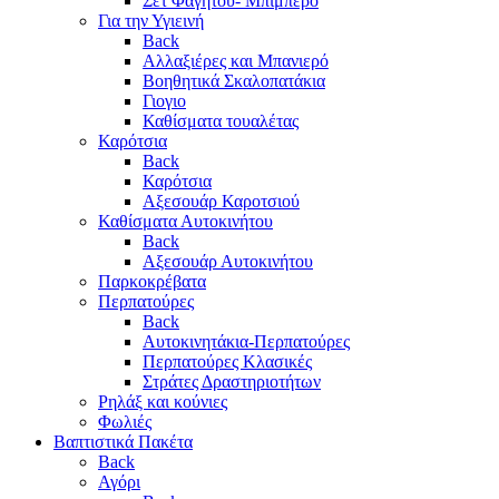
Σετ Φαγητού- Μπιμπερό
Για την Υγιεινή
Back
Αλλαξιέρες και Μπανιερό
Βοηθητικά Σκαλοπατάκια
Γιογιο
Καθίσματα τουαλέτας
Καρότσια
Back
Καρότσια
Αξεσουάρ Καροτσιού
Καθίσματα Αυτοκινήτου
Back
Αξεσουάρ Αυτοκινήτου
Παρκοκρέβατα
Περπατούρες
Back
Αυτοκινητάκια-Περπατούρες
Περπατούρες Κλασικές
Στράτες Δραστηριοτήτων
Ρηλάξ και κούνιες
Φωλιές
Βαπτιστικά Πακέτα
Back
Αγόρι