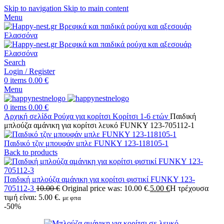
Skip to navigation
Skip to main content
Menu
Search
Login / Register
0
items
0.00
€
Menu
0
items
0.00
€
Αρχική σελίδα
Ρούχα για κορίτσι
Κορίτσι 1-6 ετών
Παιδική
μπλούζα αμάνικη για κορίτσι λευκό FUNKY 123-705112-1
Παιδικό τζιν μπουφάν μπλε FUNKY 123-118105-1
Back to products
Παιδική μπλούζα αμάνικη για κορίτσι φιστικί FUNKY 123-
705112-3
10.00
€
Original price was: 10.00 €.
5.00
€
Η τρέχουσα
τιμή είναι: 5.00 €.
με φπα
-50%