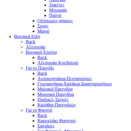
Ζακέτες
Μπουφάν
Παλτό
Ολόσωμες φόρμες
Σορτς
Μαγιό
Βρεφικά Είδη
Back
Αξεσουάρ
Βρεφικά Έπιπλα
Back
Αξεσουάρ Κρεβατιού
Για το Παιχνίδι
Back
Αυτοκινητάκια-Περπατούρες
Γυμναστήρια-Χαλάκια Δραστηριοτήτων
Μαλακά Παιχνίδια
Μουσικά Παιχνίδια
Παιδικές Σκηνές
Καλάθια Παιχνιδιών
Για το Φαγητό
Back
Καρεκλάκι Φαγητού
Σαλιάρες