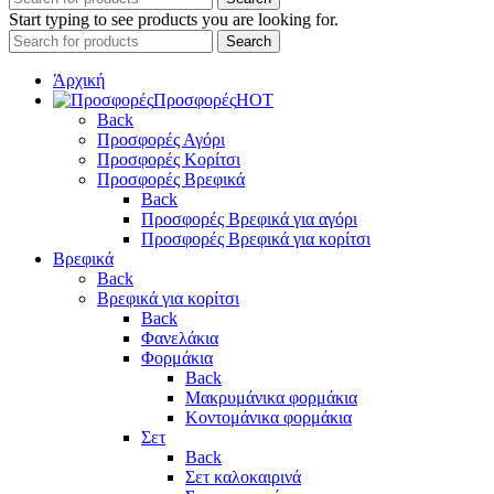
Start typing to see products you are looking for.
Search
Άρχική
Προσφορές
HOT
Back
Προσφορές Αγόρι
Προσφορές Κορίτσι
Προσφορές Βρεφικά
Back
Προσφορές Βρεφικά για αγόρι
Προσφορές Βρεφικά για κορίτσι
Βρεφικά
Back
Βρεφικά για κορίτσι
Back
Φανελάκια
Φορμάκια
Back
Μακρυμάνικα φορμάκια
Κοντομάνικα φορμάκια
Σετ
Back
Σετ καλοκαιρινά