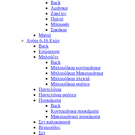
Back
Αμάνικα
Ζακέτες
Παλτό
Μπουφάν
Σακάκια
Μαγιό
Aγόρι 6-16 Ετών
Back
Eσώρουχα
Μπλούζες
Back
Μπλουζάκια κοντομάνικα
Μπλουζάκια Μακρυμάνικα
Μπλουζάκια πλεκτά
Μπλουζάκια φούτερ
Παντελόνια
Παντελόνια φούτερ
Πουκάμισα
Back
Κοντομάνικα πουκάμισα
Μακρυμάνικα πουκάμισα
Σετ καλοκαιρινά
Βερμούδες
Σετ