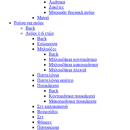
Αμάνικα
Ζακέτες
Μπουφάν βρεφικά αγόρι
Μαγιό
Ρούχα για αγόρι
Back
Αγόρι 1-6 ετών
Back
Εσώρουχα
Μπλούζες
Back
Μπλουζάκια κοντομάνικα
Μπλουζάκια μακρυμάνικα
Μπλουζάκια πλεκτά
Παντελόνια
Παντελόνια φούτερ
Πουκάμισα
Back
Κοντομάνικα πουκάμισα
Μακρυμάνικα πουκάμισα
Σετ καλοκαιρινά
Βερμούδες
Σετ
Φόρμες
Πανοφώρια