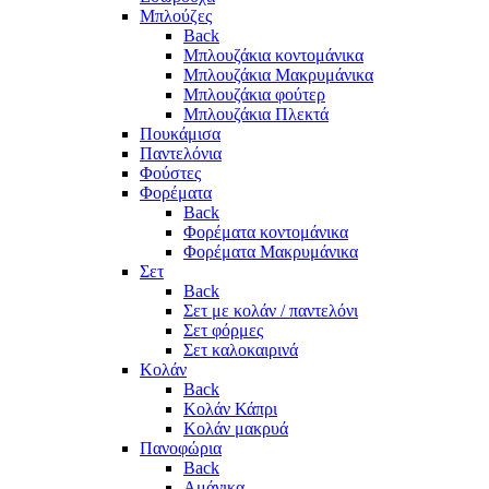
Μπλούζες
Back
Μπλουζάκια κοντομάνικα
Μπλουζάκια Μακρυμάνικα
Μπλουζάκια φούτερ
Μπλουζάκια Πλεκτά
Πουκάμισα
Παντελόνια
Φούστες
Φορέματα
Back
Φορέματα κοντομάνικα
Φορέματα Μακρυμάνικα
Σετ
Back
Σετ με κολάν / παντελόνι
Σετ φόρμες
Σετ καλοκαιρινά
Κολάν
Back
Κολάν Κάπρι
Κολάν μακρυά
Πανοφώρια
Back
Αμάνικα