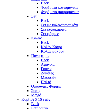
Back
Φορέματα κοντομάνικα
Φορέματα μακρυμάνικα
Σετ
Back
Σετ με κολάν/παντελόνι
Σετ καλοκαιρινά
Σετ φόρμες
Κολάν
Back
Κολάν Κάπρι
Κολάν μακρυά
Πανοφώρια
Back
Αμάνικα
Γούνες
Ζακέτες
Μπουφάν
Παλτό
Ολόσωμες Φόρμες
Σορτς
Μαγιό
Κορίτσι 6-16 ετών
Back
Εσώρουχα