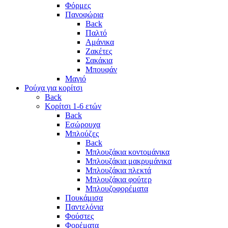
Φόρμες
Πανοφώρια
Back
Παλτό
Αμάνικα
Ζακέτες
Σακάκια
Μπουφάν
Μαγιό
Ρούχα για κορίτσι
Back
Κορίτσι 1-6 ετών
Back
Εσώρουχα
Μπλούζες
Back
Μπλουζάκια κοντομάνικα
Μπλουζάκια μακρυμάνικα
Μπλουζάκια πλεκτά
Μπλουζάκια φούτερ
Μπλουζοφορέματα
Πουκάμισα
Παντελόνια
Φούστες
Φορέματα