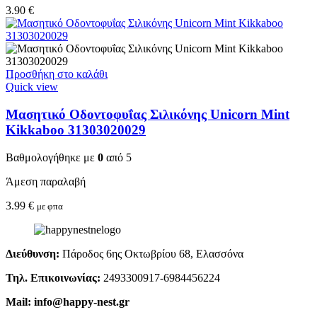
3.90
€
Προσθήκη στο καλάθι
Quick view
Μασητικό Οδοντοφυΐας Σιλικόνης Unicorn Mint
Kikkaboo 31303020029
Βαθμολογήθηκε με
0
από 5
Άμεση παραλαβή
3.99
€
με φπα
Διεύθυνση:
Πάροδος 6ης Οκτωβρίου 68, Ελασσόνα
Τηλ. Επικοινωνίας:
2493300917-6984456224
Mail: info@happy-nest.gr