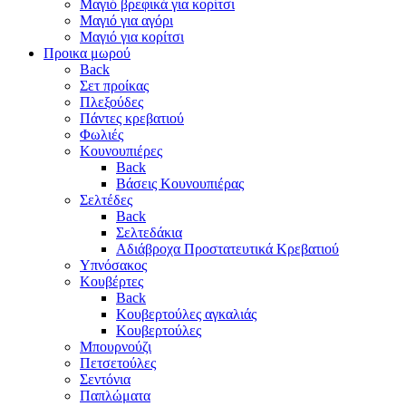
Μαγιό βρεφικά για κορίτσι
Μαγιό για αγόρι
Μαγιό για κορίτσι
Προικα μωρού
Back
Σετ προίκας
Πλεξούδες
Πάντες κρεβατιού
Φωλιές
Κουνουπιέρες
Back
Βάσεις Κουνουπιέρας
Σελτέδες
Back
Σελτεδάκια
Αδιάβροχα Προστατευτικά Κρεβατιού
Υπνόσακος
Κουβέρτες
Back
Κουβερτούλες αγκαλιάς
Κουβερτούλες
Μπουρνούζι
Πετσετούλες
Σεντόνια
Παπλώματα