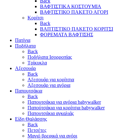
Back
ΒΑΦΤΙΣΤΙΚΑ ΚΟΣΤΟΥΜΙΑ
ΒΑΦΤΙΣΤΙΚΟ ΠΑΚΕΤΟ ΑΓΟΡΙ
Κορίτσι
Back
ΒΑΠΤΙΣΤΙΚΟ ΠΑΚΕΤΟ ΚΟΡΙΤΣΙ
ΦΟΡΕΜΑΤΑ ΒΑΦΤΙΣΗΣ
Πατίνια
Ποδήλατα
Back
Ποδήλατα Ισορροπίας
Τρίκυκλα
Αξεσουάρ
Back
Αξεσουάρ για κορίτσια
Αξεσουάρ για αγόρια
Παπουτσάκια
Back
Παπουτσάκια για αγόρια babywalker
Παπούτσάκια για κορίτσια babywalker
Παπουτσάκια αγκαλιάς
Είδη Θαλάσσης
Back
Πετσέτες
Μαγιό βρεφικά για αγόρι