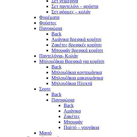
Σετ χειμερινά
Σετ παντελόνι – φούστα
Σετ φόρμες – κολάν
Φορέματα
Φούστες
Πανοφώρια
Back
Αμάνικα βρεφικά κορίτσι
Ζακέτες βρεφικές κορίτσι
Μπουφάν βρεφικά κορίτσι
Παντελόνια- Κολάν
Μπλουζάκια Βρεφικά για κορίτσι
Back
Μπλουζάκια κοντομάνικα
Μπλουζάκια μακρυμάνικα
Μπλουζάκια Πλεκτά
Σορτς
Back
Πανοφώρια
Back
Αμάνικα
Ζακέτες
Μπουφάν
Παλτό – γουνάκια
Μαγιό