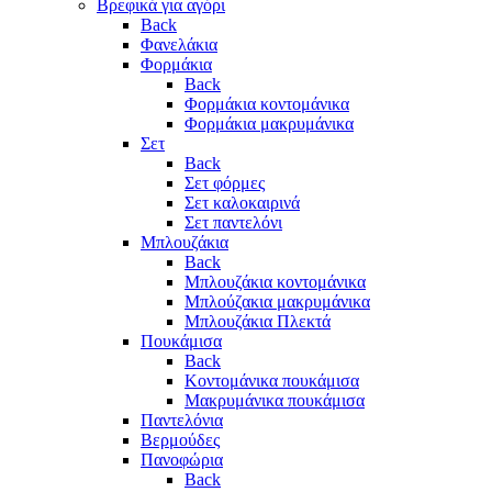
Βρεφικά για αγόρι
Back
Φανελάκια
Φορμάκια
Back
Φορμάκια κοντομάνικα
Φορμάκια μακρυμάνικα
Σετ
Back
Σετ φόρμες
Σετ καλοκαιρινά
Σετ παντελόνι
Μπλουζάκια
Back
Μπλουζάκια κοντομάνικα
Μπλούζακια μακρυμάνικα
Μπλουζάκια Πλεκτά
Πουκάμισα
Back
Κοντομάνικα πουκάμισα
Μακρυμάνικα πουκάμισα
Παντελόνια
Βερμούδες
Πανοφώρια
Back