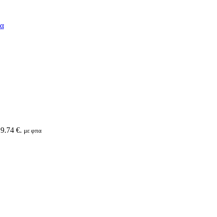
9.74 €.
με φπα