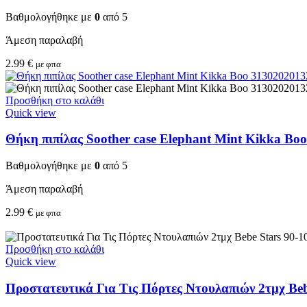
Βαθμολογήθηκε με
0
από 5
Άμεση παραλαβή
2.99
€
με φπα
Προσθήκη στο καλάθι
Quick view
Θήκη πιπίλας Soother case Elephant Mint Kikka Bo
Βαθμολογήθηκε με
0
από 5
Άμεση παραλαβή
2.99
€
με φπα
Προσθήκη στο καλάθι
Quick view
Προστατευτικά Για Τις Πόρτες Ντουλαπιών 2τμχ Beb