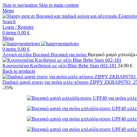
Skip to navigation
Skip to main content
Menu
Search
Login / Register
0
items
0.00
€
Menu
0
items
0.00
€
Αρχική σελίδα
Βρεφικά
Βρεφικά για αγόρι
Βρεφικό μαγιό μπλούζα
Κουνουπιέρα Κρεβατιού με ρέλι Blue Bebe Stars 602-181
24.90
€
Back to products
Παιδικό μαγιό σορτς για αγόρι μπλε-κίτρινο ZIPPY ZKBAP0703_
-35%