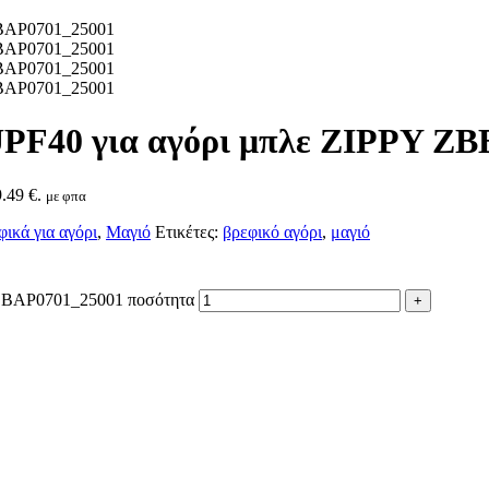
 UPF40 για αγόρι μπλε ZIPPY Z
.49 €.
με φπα
ικά για αγόρι
,
Μαγιό
Ετικέτες:
βρεφικό αγόρι
,
μαγιό
ZBBAP0701_25001 ποσότητα