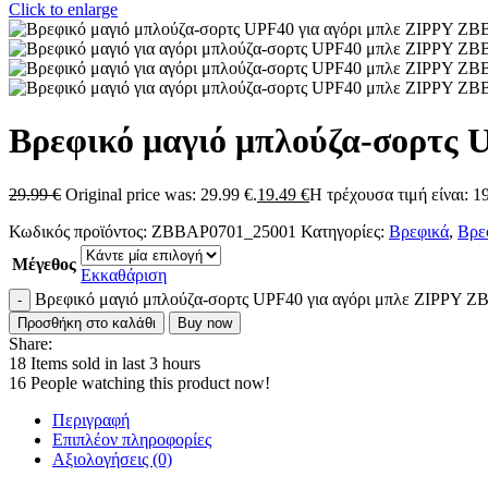
Click to enlarge
Βρεφικό μαγιό μπλούζα-σορτς
29.99
€
Original price was: 29.99 €.
19.49
€
Η τρέχουσα τιμή είναι: 19
Κωδικός προϊόντος:
ZBBAP0701_25001
Κατηγορίες:
Βρεφικά
,
Βρεφ
Μέγεθος
Εκκαθάριση
Βρεφικό μαγιό μπλούζα-σορτς UPF40 για αγόρι μπλε ZIPPY 
Προσθήκη στο καλάθι
Buy now
Share:
18
Items sold in last 3 hours
16
People watching this product now!
Περιγραφή
Επιπλέον πληροφορίες
Αξιολογήσεις (0)