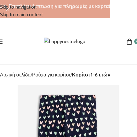
5% Επιπλέον έκπτωση για πληρωμές με κάρτα!
Skip to navigation
Skip to main content
Αρχική σελίδα
Ρούχα για κορίτσι
Κορίτσι 1-6 ετών