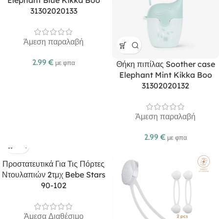
Elephant Blue Kikka Boo
31302020133
Άμεση παραλαβή
2.99
€
με φπα
Θήκη πιπίλας Soother case
Elephant Mint Kikka Boo
31302020132
Άμεση παραλαβή
2.99
€
με φπα
Προστατευτικά Για Τις Πόρτες
Ντουλαπιών 2τμχ Bebe Stars
90-102
Άμεσα Διαθέσιμο