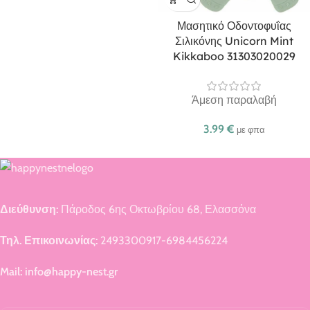
Μασητικό Οδοντοφυΐας
Σιλικόνης Unicorn Mint
Kikkaboo 31303020029
Άμεση παραλαβή
3.99
€
με φπα
Διεύθυνση:
Πάροδος 6ης Οκτωβρίου 68, Ελασσόνα
Τηλ. Επικοινωνίας:
2493300917-6984456224
Mail: info@happy-nest.gr