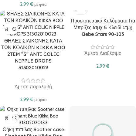
2.99
€
με φπα
Προστατευτικά Καλύμματα Για
Μπρίζες 6τμχ & Κλειδί 1τμχ
Bebe Stars 90-103
ΘΗΛΕΣ ΣΙΛΙΚΟΝΗΣ ΚΑΤΑ
ΤΩΝ ΚΟΛΙΚΩΝ KIKKA BOO
Άμεσα Διαθέσιμο
2TEM ”S” ANTI COLIC
NIPPLE DROPS
2.99
€
31302010023
Άμεση παραλαβή
2.99
€
με φπα
Θήκη πιπίλας Soother case